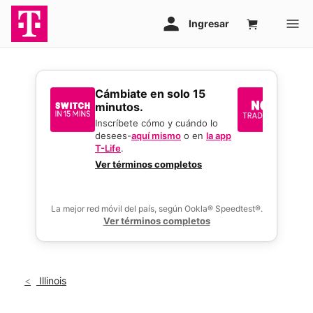
​​​​​​​Cámbiate en solo 15
Sin i
minutos.
reque
mejor
Inscríbete cómo y cuándo lo
desees-
aquí mismo
o en
la app
Usa tu 
T-Life
.
gran o
activar
Ver términos completos
ofertas
La mejor red móvil del país, según Ookla® Speedtest®.
Ver términos completos
Illinois