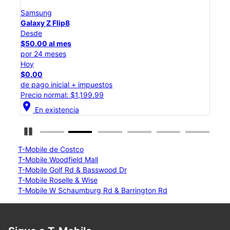
Samsung
Sam
Galaxy Z Flip8
Gal
Desde
Des
$50.00 al mes
$25
por 24 meses
por 
Hoy
Hoy
$0.00
$0.
de pago inicial + impuestos
de p
Precio normal: $1,199.99
Prec
location_on
location_on
En existencia
Detener carrusel
T-Mobile de Costco
T-Mobile Woodfield Mall
T-Mobile Golf Rd & Basswood Dr
T-Mobile Roselle & Wise
T-Mobile W Schaumburg Rd & Barrington Rd