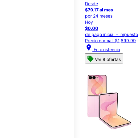
Desde
$79.17 al mes
por 24 meses
Hoy
$0.00
de pago inicial + impuest
Precio normal: $1,899.99
location_on
En existencia
Ver 8 ofertas