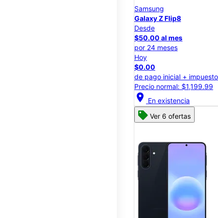
Samsung
Galaxy Z Flip8
Desde
$50.00 al mes
por 24 meses
Hoy
$0.00
de pago inicial + impuest
Precio normal: $1,199.99
location_on
En existencia
Ver 6 ofertas