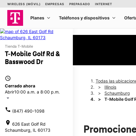
Tienda T-Mobile
T-Mobile Golf Rd &
Basswood Dr
access_time
Todas las ubicacion
Cerrado ahora
Illinois
Abrir
10:00 a.m. a 8:00 p.m.
Schaumburg
arrow_drop_down
T-Mobile Golf 
call
(847) 490-1098
location_on
626 East Golf Rd
Promocione
Schaumburg, IL 60173