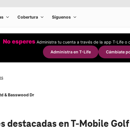
No esperes
Administra tu cuenta a través de la app T-Life o
Administra en T-Life
Cámbiate po
es
Rd & Basswood Dr
s destacadas
en T-Mobile Gol