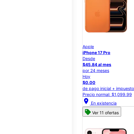
Apple
iPhone 17 Pro
Desde
$45.84 al mes
por 24 meses
Hoy
$0.00
de pago inicial + impuest
Precio normal: $1,099.99
location_on
En existencia
Ver 11 ofertas