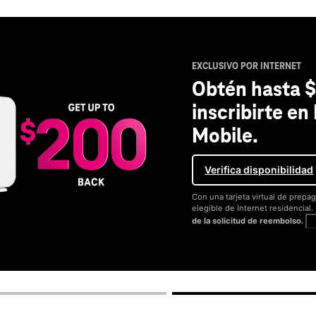
EXCLUSIVO POR INTERNET
Obtén hasta $
inscribirte en
Mobile.
Verifica disponibilidad
Con una tarjeta virtual de prepag
elegible de Internet residencial
de la solicitud de reembolso.
V