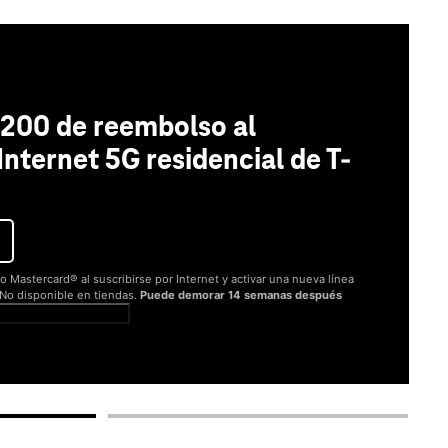
200 de reembolso al
 Internet 5G residencial de T-
o Mastercard® al suscribirse por Internet y activar una nueva línea
. No disponible en tiendas.
Puede demorar 14 semanas después
er términos completos