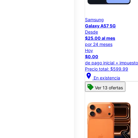
Samsung
Galaxy A57 5G
Desde
$25.00 al mes
por 24 meses
Hoy
$0.00
de pago inicial + impuest
Precio total: $599.99
location_on
En existencia
Ver 13 ofertas