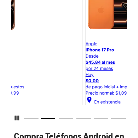
Apple
Ap
iPhone 17 Pro
iP
Desde
De
$45.84 al mes
$2
por 24 meses
po
Hoy
Ho
$0.00
$0
de pago inicial + impuestos
de 
Precio normal: $1,099.99
Pre
location_on
location_
En existencia
Detener carrusel
Compra Teléfonos Android en