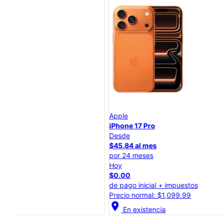
Apple
iPhone 17 Pro
Desde
$45.84 al mes
por 24 meses
Hoy
$0.00
de pago inicial + impuestos
Precio normal: $1,099.99
location_on
En existencia