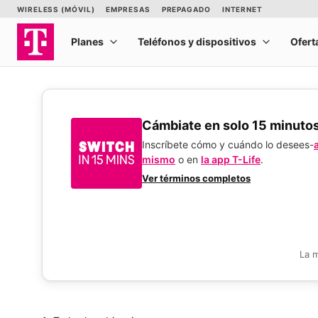
​​​​​​​Cámbiate en solo 15 minuto
Inscríbete cómo y cuándo lo desees-
mismo
o en
la app T-Life
.
Ver términos completos
La 