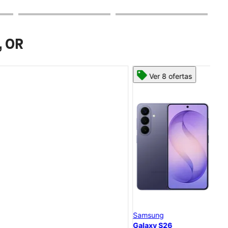
, OR
Ver 8 ofertas
Samsung
Goo
Galaxy S26
Goo