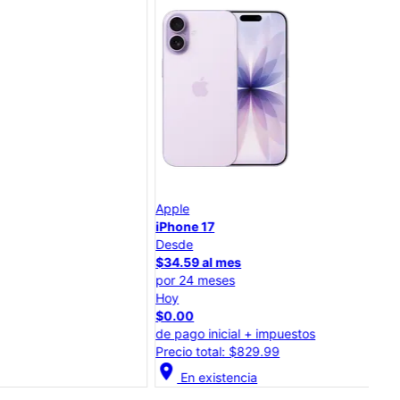
App
Apple
iPh
iPhone 17
Desde
Des
$34.59 al mes
$30
por 24 meses
por
Hoy
Hoy
$0.00
$0.
de pago inicial + impuestos
de p
Precio total: $829.99
Prec
cation_on
En existencia
location_on