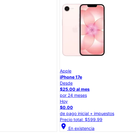
Apple
iPhone 17e
Desde
$25.00 al mes
por 24 meses
Hoy
$0.00
de pago inicial + impuestos
Precio total: $599.99
location_on
lo
En existencia