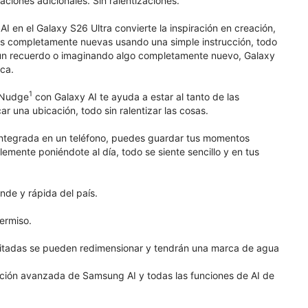
aciones adicionales. Sin ralentizaciones.
I en el Galaxy S26 Ultra convierte la inspiración en creación,
enes completamente nuevas usando una simple instrucción, todo
 un recuerdo o imaginando algo completamente nuevo, Galaxy
ica.
1
w Nudge
con Galaxy AI te ayuda a estar al tanto de las
 una ubicación, todo sin ralentizar las cosas.
integrada en un teléfono, puedes guardar tus momentos
emente poniéndote al día, todo se siente sencillo y en tus
nde y rápida del país.
ermiso.
ditadas se pueden redimensionar y tendrán una marca de agua
nción avanzada de Samsung AI y todas las funciones de AI de