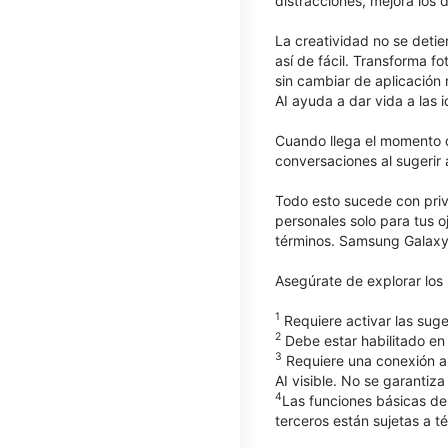
distracciones, mejora los 
La creatividad no se deti
así de fácil. Transforma 
sin cambiar de aplicación
AI ayuda a dar vida a las i
Cuando llega el momento d
conversaciones al sugerir 
Todo esto sucede con priv
personales solo para tus o
términos. Samsung Galaxy
Asegúrate de explorar lo
1
Requiere activar las suge
2
Debe estar habilitado en 
3
Requiere una conexión a 
AI visible. No se garantiza
4
Las funciones básicas de
terceros están sujetas a t