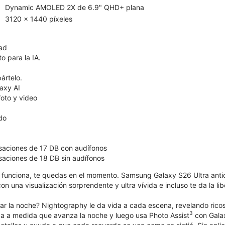
Dynamic AMOLED 2X de 6.9" QHD+ plana
3120 x 1440 píxeles
dad
o para la IA.
ártelo.
axy AI
oto y video
ído
saciones de 17 DB con audífonos
aciones de 18 DB sin audífonos
funciona, te quedas en el momento. Samsung Galaxy S26 Ultra anti
n una visualización sorprendente y ultra vívida e incluso te da la li
ar la noche? Nightography le da vida a cada escena, revelando ricos
3
a a medida que avanza la noche y luego usa Photo Assist
con Gala