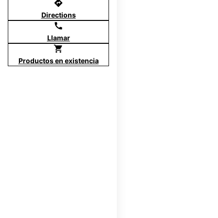
directions
Directions
call
Llamar
shopping_cart
Productos en existencia