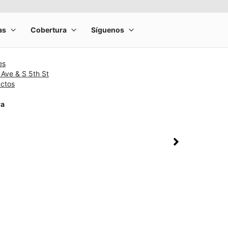
es
 Ave & S 5th St
uctos
ra
rge product image at a time. Use the Previous and Next buttons to m
olumn of small thumbnails. Selecting a thumbnail will change the main 