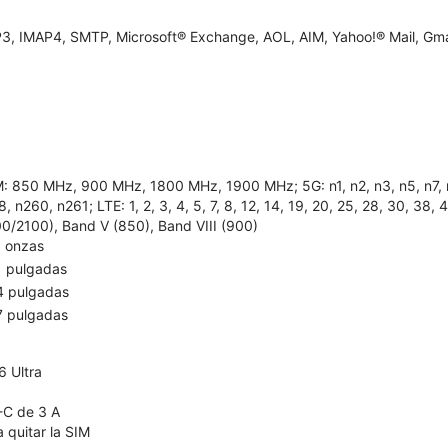
3, IMAP4, SMTP, Microsoft® Exchange, AOL, AIM, Yahoo!® Mail, Gma
: 850 MHz, 900 MHz, 1800 MHz, 1900 MHz; 5G: n1, n2, n3, n5, n7, n8,
, n260, n261; LTE: 1, 2, 3, 4, 5, 7, 8, 12, 14, 19, 20, 25, 28, 30, 38
00/2100), Band V (850), Band VIII (900)
5 onzas
1 pulgadas
4 pulgadas
7 pulgadas
 Ultra
-C de 3 A
 quitar la SIM