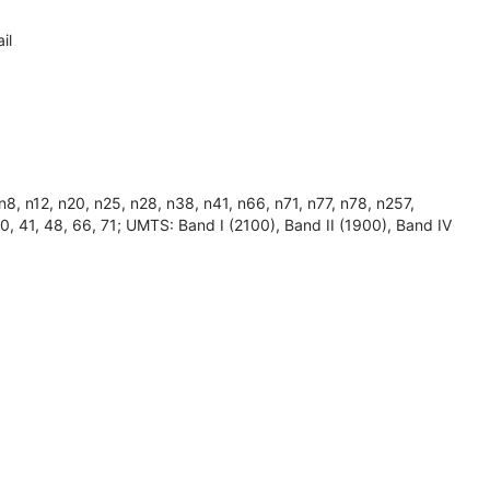
il
 n12, n20, n25, n28, n38, n41, n66, n71, n77, n78, n257,
, 40, 41, 48, 66, 71; UMTS: Band I (2100), Band II (1900), Band IV