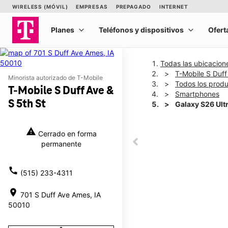
Todas las ubicacion
T-Mobile S Duff
Minorista autorizado de T-Mobile
Todos los prod
T-Mobile S Duff Ave &
Smartphones
S 5th St
Galaxy S26 Ult
warning
Cerrado en forma
This carousel shows one la
permanente
This carousel contains a c
call
(515) 233-4311
location_on
701 S Duff Ave Ames, IA
50010