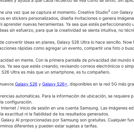
detalles y ayuda a que cada recuerdo se vea como se sintió. Sin aplic
3
ene una vez que se captura el momento. Creative Studio
con Galaxy A
fotos en stickers personalizados, diseña invitaciones o genera imág
 ni aprender nuevas herramientas. Ya sea que estés perfeccionando
deas sin esfuerzo, para que la creatividad se sienta intuitiva, no técn
e convertir ideas en planes, Galaxy S26 Ultra lo hace sencillo. No
acciones rápidas como agregar un evento, compartir una foto o buscar
acidad en mente. Con la primera pantalla de privacidad del mundo 
jos. Ya sea que estés creando, revisando correos electrónicos o simpl
 S26 Ultra es más que un smartphone, es tu compañero.
s nuevos
Galaxy S26
y
Galaxy S26+
, disponibles en la red 5G más gra
rencias automáticas. Para la información de ubicación, se requiere p
la configuración.
Internet / inicio de sesión en una cuenta Samsung. Las imágenes e
 la exactitud ni la fiabilidad de los resultados generados.
 Galaxy AI proporcionadas por Samsung son gratuitas. Cualquier fu
érminos diferentes y pueden estar sujetas a tarifas.