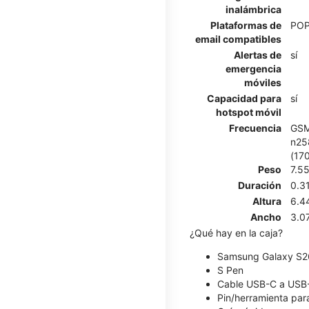
inalámbrica
Plataformas de
POP
email compatibles
Alertas de
sí
emergencia
móviles
Capacidad para
sí
hotspot móvil
Frecuencia
GSM
n258
(17
Peso
7.5
Duración
0.3
Altura
6.4
Ancho
3.0
¿Qué hay en la caja?
Samsung Galaxy S26
S Pen
Cable USB-C a USB
Pin/herramienta para