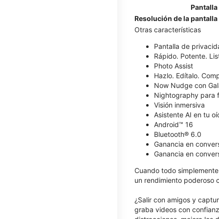
Pantalla
Resolución de la pantalla
Otras características
​​​​​​​Pantalla de privaci
Rápido. Potente. List
Photo Assist
Hazlo. Edítalo. Comp
Now Nudge con Gal
Nightography para f
Visión inmersiva
Asistente AI en tu o
Android™ 16
Bluetooth® 6.0
Ganancia en conver
Ganancia en convers
Cuando todo simplemente 
un rendimiento poderoso co
¿Salir con amigos y captur
graba videos con confianz