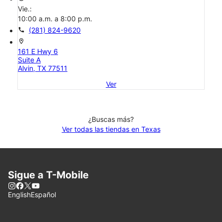
Vie.:
10:00 a.m. a 8:00 p.m.
call
(281) 824-9620
location_on
161 E Hwy 6
Suite A
Alvin, TX 77511
Ver
¿Buscas más?
Ver todas las tiendas en Texas