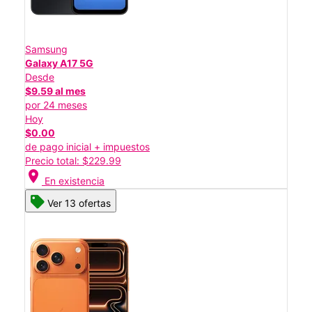
Samsung
Galaxy A17 5G
Desde
$9.59 al mes
por 24 meses
Hoy
$0.00
de pago inicial + impuestos
Precio total: $229.99
location_on
En existencia
Ver 13 ofertas