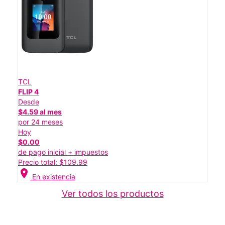
TCL
FLIP 4
Desde
$4.59 al mes
por 24 meses
Hoy
$0.00
de pago inicial + impuestos
Precio total: $109.99
location_on
En existencia
Ver todos los productos