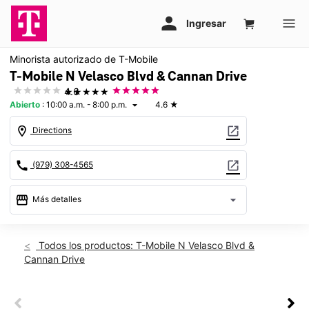
Minorista autorizado de T-Mobile
T-Mobile N Velasco Blvd & Cannan Drive
★★★★★
4.6
Abierto
:
10:00 a.m. - 8:00 p.m.
4.6
★
arrow_drop_down
location_on
open_in_new
Directions
call
open_in_new
(979) 308-4565
storefront
arrow_drop_down
Más detalles
Abrir
access_time
Vie.:
10:00 a.m. a 8:00 p.m.
Todos los productos: T-Mobile N Velasco Blvd &
Sáb.:
10:00 a.m. a 8:00 p.m.
Cannan Drive
Dom.:
11:00 a.m. a 6:00 p.m.
Lun.:
10:00 a.m. a 8:00 p.m.
Mar.:
10:00 a.m. a 8:00 p.m.
This carousel shows one large product image at a time. Use th