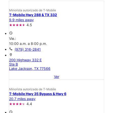
Minorista autorizado de T-Mobile
T-Mobile Hwy 288 & TX 332
9.9 miles away
4.5
access_time
Vie.:
10:00 a.m. a 8:00 p.m.
call
(979) 316-2841
location_on
200 Highway 332 E
Ste B
Lake Jackson, TX 77566
Ver
Minorista autorizado de T-Mobile
T-Mobile Hwy 35 Bypass & Hwy 6
20.7 miles away
4.4
access_time