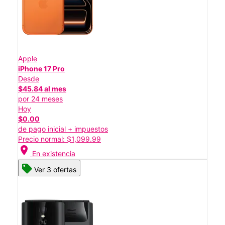
Apple
iPhone 17 Pro
Desde
$45.84 al mes
por 24 meses
Hoy
$0.00
de pago inicial + impuestos
Precio normal: $1,099.99
location_on
En existencia
Ver 3 ofertas