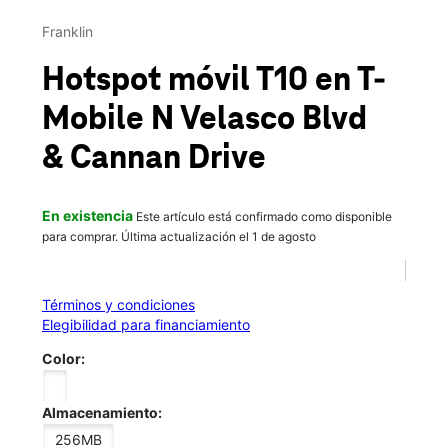
Mié.:
10:00 a.m. a 8:00 p.m.
This carousel contains a column of small thumbnails. Selecting 
Jue.:
10:00 a.m. a 8:00 p.m.
Franklin
location_on
1806 N Velasco St Ste C Angleton, TX 77515
Hotspot móvil T10
en T-
Mobile
N Velasco Blvd
& Cannan Drive
En existencia
Este artículo está confirmado como disponible
para comprar. Última actualización el 1 de agosto
Términos y condiciones
Elegibilidad para financiamiento
Color:
Almacenamiento:
256MB