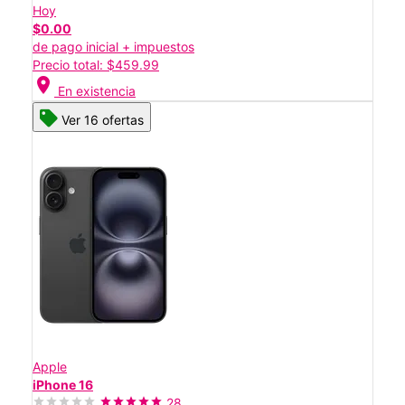
Hoy
$0.00
de pago inicial + impuestos
Precio total: $459.99
location_on
En existencia
Ver 16 ofertas
Apple
iPhone 16
28