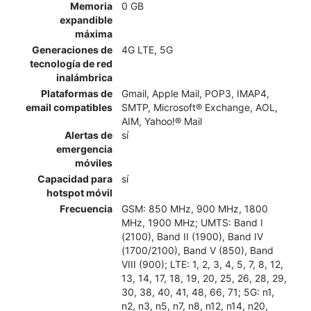
Memoria
0 GB
expandible
máxima
Generaciones de
4G LTE, 5G
tecnología de red
inalámbrica
Plataformas de
Gmail, Apple Mail, POP3, IMAP4,
email compatibles
SMTP, Microsoft® Exchange, AOL,
AIM, Yahoo!® Mail
Alertas de
sí
emergencia
móviles
Capacidad para
sí
hotspot móvil
Frecuencia
GSM: 850 MHz, 900 MHz, 1800
MHz, 1900 MHz; UMTS: Band I
(2100), Band II (1900), Band IV
(1700/2100), Band V (850), Band
VIII (900); LTE: 1, 2, 3, 4, 5, 7, 8, 12,
13, 14, 17, 18, 19, 20, 25, 26, 28, 29,
30, 38, 40, 41, 48, 66, 71; 5G: n1,
n2, n3, n5, n7, n8, n12, n14, n20,