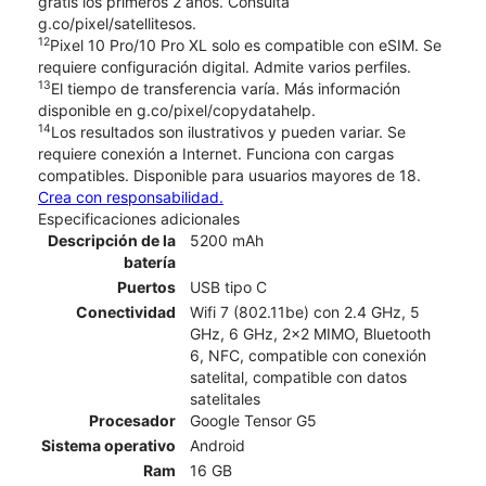
gratis los primeros 2 años. Consulta
g.co/pixel/satellitesos.
12
Pixel 10 Pro/10 Pro XL solo es compatible con eSIM. Se
requiere configuración digital. Admite varios perfiles.
13
El tiempo de transferencia varía. Más información
disponible en g.co/pixel/copydatahelp.
14
Los resultados son ilustrativos y pueden variar. Se
requiere conexión a Internet. Funciona con cargas
compatibles. Disponible para usuarios mayores de 18.
Crea con responsabilidad.
Especificaciones adicionales
Descripción de la
5200 mAh
batería
Puertos
USB tipo C
Conectividad
Wifi 7 (802.11be) con 2.4 GHz, 5
GHz, 6 GHz, 2x2 MIMO, Bluetooth
6, NFC, compatible con conexión
satelital, compatible con datos
satelitales
Procesador
Google Tensor G5
Sistema operativo
Android
Ram
16 GB