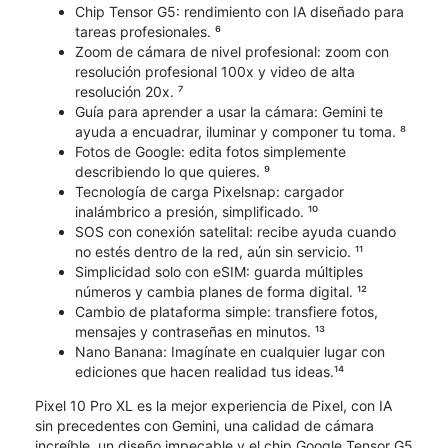
Chip Tensor G5: rendimiento con IA diseñado para
tareas profesionales. ⁶
Zoom de cámara de nivel profesional: zoom con
resolución profesional 100x y video de alta
resolución 20x. ⁷
Guía para aprender a usar la cámara: Gemini te
ayuda a encuadrar, iluminar y componer tu toma. ⁸
Fotos de Google: edita fotos simplemente
describiendo lo que quieres. ⁹
Tecnología de carga Pixelsnap: cargador
inalámbrico a presión, simplificado. ¹⁰
SOS con conexión satelital: recibe ayuda cuando
no estés dentro de la red, aún sin servicio. ¹¹
Simplicidad solo con eSIM: guarda múltiples
números y cambia planes de forma digital. ¹²
Cambio de plataforma simple: transfiere fotos,
mensajes y contraseñas en minutos. ¹³
Nano Banana: Imagínate en cualquier lugar con
ediciones que hacen realidad tus ideas.¹⁴
Pixel 10 Pro XL es la mejor experiencia de Pixel, con IA
sin precedentes con Gemini, una calidad de cámara
increíble, un diseño impecable y el chip Google Tensor G5