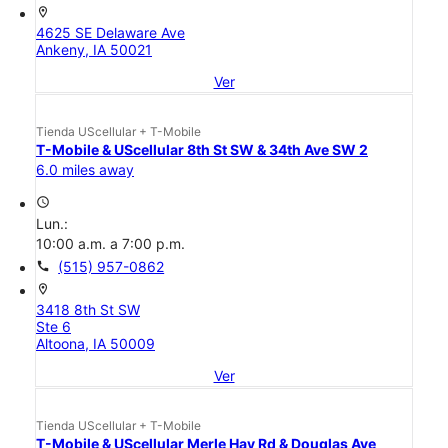
location_on
4625 SE Delaware Ave
Ankeny, IA 50021
Ver
Tienda UScellular + T-Mobile
T-Mobile & UScellular 8th St SW & 34th Ave SW 2
6.0 miles away
access_time
Lun.:
10:00 a.m. a 7:00 p.m.
call
(515) 957-0862
location_on
3418 8th St SW
Ste 6
Altoona, IA 50009
Ver
Tienda UScellular + T-Mobile
T-Mobile & UScellular Merle Hay Rd & Douglas Ave