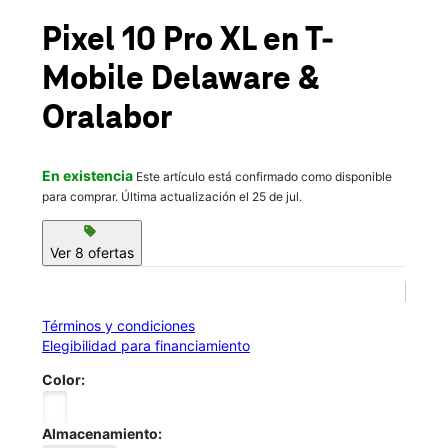
Dom.:
11:00 a.m. a 6:00 p.m.
location_on
Pixel 10 Pro XL
en T-
2310 SE Delaware Ave Ste K Ankeny, IA 50021
Mobile
Delaware &
Oralabor
En existencia
Este artículo está confirmado como disponible
para comprar. Última actualización el 25 de jul.
sell
Ver 8 ofertas
Términos y condiciones
Elegibilidad para financiamiento
Color:
Almacenamiento: