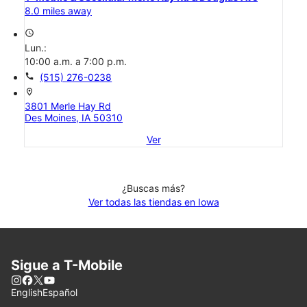
8.0 miles away
access_time
Lun.:
10:00 a.m. a 7:00 p.m.
call
(515) 276-0238
location_on
3801 Merle Hay Rd
Des Moines, IA 50310
Ver
¿Buscas más?
Ver todas las tiendas en Iowa