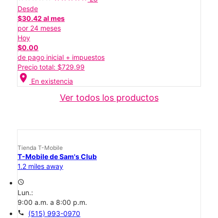
Desde
$30.42 al mes
por 24 meses
Hoy
$0.00
de pago inicial + impuestos
Precio total: $729.99
location_on
En existencia
Ver todos los productos
Tienda T-Mobile
T-Mobile de Sam's Club
1.2 miles away
access_time
Lun.:
9:00 a.m. a 8:00 p.m.
call
(515) 993-0970