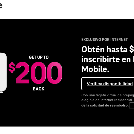
e
EXCLUSIVO POR INTERNET
Obtén hasta $
inscribirte en
Mobile.
Verifica disponibilidad
Con una tarjeta virtual de prepag
elegible de Internet residencial
de la solicitud de reembolso.
V