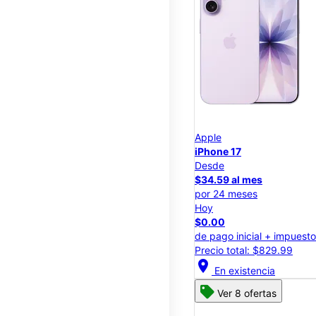
Apple
iPhone 17
Desde
$34.59 al mes
por 24 meses
Hoy
$0.00
de pago inicial + impuest
Precio total: $829.99
location_on
En existencia
Ver 8 ofertas