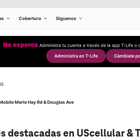
No esperes
Administra tu cuenta a través de la app T-Life o
Administra en T-Life
Cámbiate po
es
-Mobile Merle Hay Rd & Douglas Ave
s destacadas
en UScellular & 