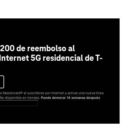
200 de reembolso al
 Internet 5G residencial de T-
o Mastercard® al suscribirse por Internet y activar una nueva línea
. No disponible en tiendas.
Puede demorar 14 semanas después
er términos completos