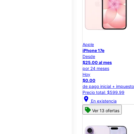
Apple
iPhone 17e
Desde
$25.00 al mes
por 24 meses
Hoy
$0.00
de pago inicial + impuest
Precio total: $599.99
location_on
En existencia
Ver 13 ofertas