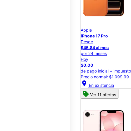
Apple
iPhone 17 Pro
Desde
$45.84 al mes
por 24 meses
Hoy
$0.00
de pago inicial + impuest
Precio normal: $1,099.99
location_on
En existencia
Ver 11 ofertas