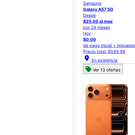
Samsung
Galaxy A57 5G
Desde
$25.00 al mes
por 24 meses
Hoy
$0.00
de pago inicial + impuest
Precio total: $599.99
location_on
En existencia
Ver 13 ofertas