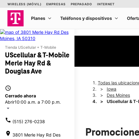
Tienda UScellular + T-Mobile
UScellular & T-Mobile
Merle Hay Rd &
Douglas Ave
Todas las ubicacion
access_time
Iowa
Des Moines
Cerrado ahora
UScellular & T
Abrir
10:00 a.m. a 7:00 p.m.
arrow_drop_down
call
(515) 276-0238
Promocione
location_on
3801 Merle Hay Rd Des