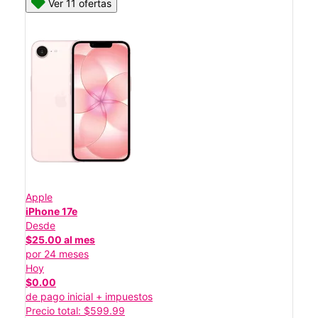
Ver 11 ofertas
Apple
iPhone 17e
Desde
$25.00 al mes
por 24 meses
Hoy
$0.00
de pago inicial + impuestos
Precio total: $599.99