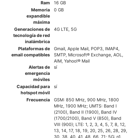
Ram
16 GB
Memoria
0 GB
expandible
máxima
Generaciones de
4G LTE, 5G
tecnología de red
inalámbrica
Plataformas de
Gmail, Apple Mail, POP3, IMAP4,
email compatibles
SMTP, Microsoft® Exchange, AOL,
AIM, Yahoo!® Mail
Alertas de
sí
emergencia
móviles
Capacidad para
sí
hotspot móvil
Frecuencia
GSM: 850 MHz, 900 MHz, 1800
MHz, 1900 MHz; UMTS: Band I
(2100), Band II (1900), Band IV
(1700/2100), Band V (850), Band
VIII (900); LTE: 1, 2, 3, 4, 5, 7, 8, 12,
13, 14, 17, 18, 19, 20, 25, 26, 28, 29,
30, 38, 40, 41, 48, 66, 71; 5G: n1,