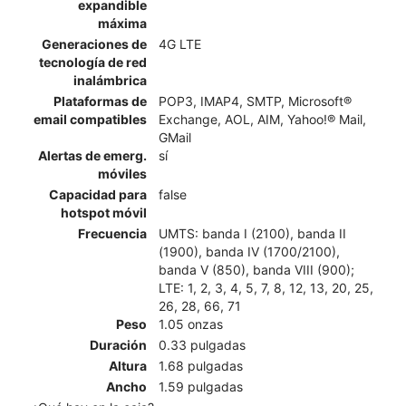
expandible
máxima
Generaciones de
4G LTE
tecnología de red
inalámbrica
Plataformas de
POP3, IMAP4, SMTP, Microsoft®
email compatibles
Exchange, AOL, AIM, Yahoo!® Mail,
GMail
Alertas de emerg.
sí
móviles
Capacidad para
false
hotspot móvil
Frecuencia
UMTS: banda I (2100), banda II
(1900), banda IV (1700/2100),
banda V (850), banda VIII (900);
LTE: 1, 2, 3, 4, 5, 7, 8, 12, 13, 20, 25,
26, 28, 66, 71
Peso
1.05 onzas
Duración
0.33 pulgadas
Altura
1.68 pulgadas
Ancho
1.59 pulgadas