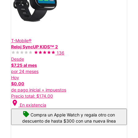
T-Mobile®
Reloj SyncUP KIDSᵀᴹ 2
136
Desde
$7.25 al mes
por 24 meses
Hoy
$0.00
de pago inicial + impuestos
Precio total: $174.00
location_on
En existencia
Compra un Apple Watch y regala otro con
descuento de hasta $300 con una nueva línea