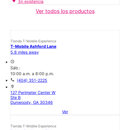
En existencia
Ver todos los productos
Tienda T-Mobile Experience
T-Mobile Ashford Lane
5.8 miles away
access_time
Sáb.:
10:00 a.m. a 8:00 p.m.
call
(404) 351-2225
location_on
127 Perimeter Center W
Ste B
Dunwoody, GA 30346
Ver
Tienda T-Mobile Experience