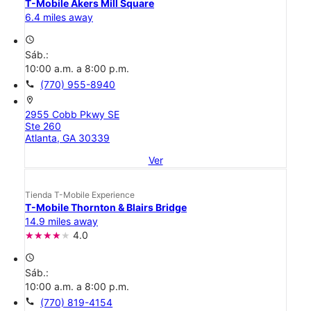
T-Mobile Akers Mill Square
6.4 miles away
access_time
Sáb.:
10:00 a.m. a 8:00 p.m.
call
(770) 955-8940
location_on
2955 Cobb Pkwy SE
Ste 260
Atlanta, GA 30339
Ver
Tienda T-Mobile Experience
T-Mobile Thornton & Blairs Bridge
14.9 miles away
4.0
access_time
Sáb.:
10:00 a.m. a 8:00 p.m.
call
(770) 819-4154