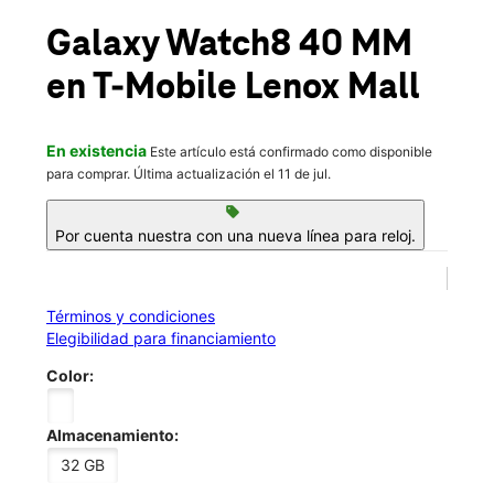
Vie.:
10:00 a.m. a 8:00 p.m.
location_on
Galaxy Watch8 40 MM
3393 Peachtree Road NE Ste 2037 Atlanta, GA 30326
en T-Mobile
Lenox Mall
Tienda multilingüe.
En existencia
Este artículo está confirmado como disponible
para comprar. Última actualización el 11 de jul.
sell
Por cuenta nuestra con una nueva línea para reloj.
Términos y condiciones
Elegibilidad para financiamiento
Color:
Almacenamiento:
32 GB