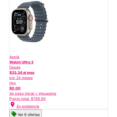
Apple
Watch Ultra 3
Desde
$33.34 al mes
por 24 meses
Hoy
$0.00
de pago inicial + impuestos
Precio total: $799.99
location_on
En existencia
Ver 6 ofertas