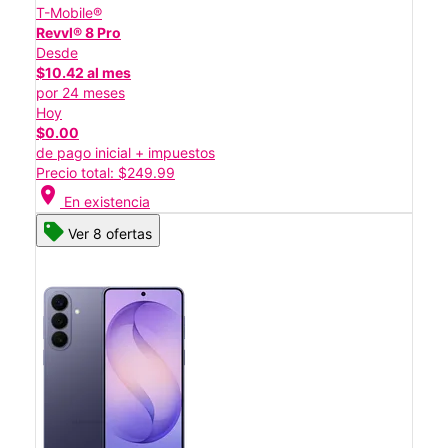
T-Mobile®
Revvl® 8 Pro
Desde
$10.42 al mes
por 24 meses
Hoy
$0.00
de pago inicial + impuestos
Precio total: $249.99
location_on
En existencia
Ver 8 ofertas