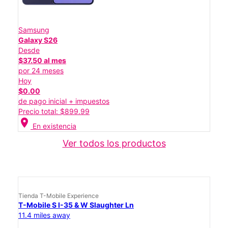
Samsung
Galaxy S26
Desde
$37.50 al mes
por 24 meses
Hoy
$0.00
de pago inicial + impuestos
Precio total: $899.99
location_on
En existencia
Ver todos los productos
Tienda T-Mobile Experience
T-Mobile S I-35 & W Slaughter Ln
11.4 miles away