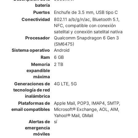
batería
Puertos
Enchufe de 3.5 mm, USB tipo C
Conectividad
802.11 a/b/g/n/ac, Bluetooth 5.1,
NFC, compatible con conexión
satelital y conexión satelital nativa
Procesador
Qualcomm Snapdragon 6 Gen 3
(SM6475)
Sistema operativo
Android
Ram
6 GB
Memoria
2 TB
expandible
máxima
Generaciones de
4G LTE, 5G
tecnología de red
inalámbrica
Plataformas de
Apple Mail, POP3, IMAP4, SMTP,
email compatibles
Microsoft® Exchange, AOL, AIM,
Yahoo!® Mail, GMail
Alertas de
sí
emergencia
móviles