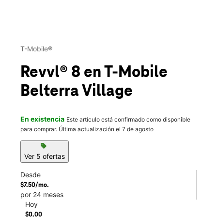
This carousel contains a column of small thumbnails. Selecting 
T-Mobile®
Revvl® 8
en T-Mobile
Belterra Village
En existencia
Este artículo está confirmado como disponible
para comprar. Última actualización el 7 de agosto
sell
Ver 5 ofertas
Desde
$7.50/mo.
por 24 meses
Hoy
$0.00