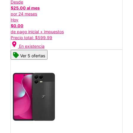
Desde
$25.00 al mes
por 24 meses
Hoy
$0.00
de pago inicial + impuestos
Precio total: $599.99
location_on
En existencia
Ver 5 ofertas