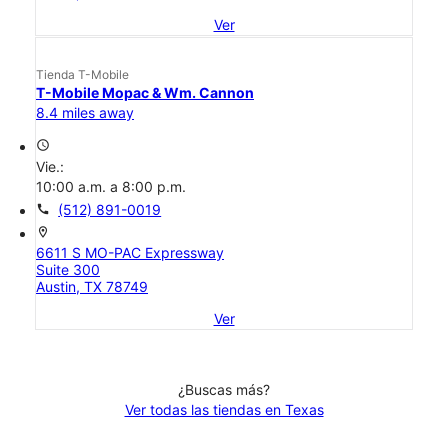
Ver
Tienda T-Mobile
T-Mobile Mopac & Wm. Cannon
8.4 miles away
access_time
Vie.:
10:00 a.m. a 8:00 p.m.
call
(512) 891-0019
location_on
6611 S MO-PAC Expressway
Suite 300
Austin, TX 78749
Ver
¿Buscas más?
Ver todas las tiendas en Texas