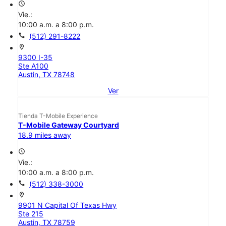
access_time
Vie.:
10:00 a.m. a 8:00 p.m.
call
(512) 291-8222
location_on
9300 I-35
Ste A100
Austin, TX 78748
Ver
Tienda T-Mobile Experience
T-Mobile Gateway Courtyard
18.9 miles away
access_time
Vie.:
10:00 a.m. a 8:00 p.m.
call
(512) 338-3000
location_on
9901 N Capital Of Texas Hwy
Ste 215
Austin, TX 78759