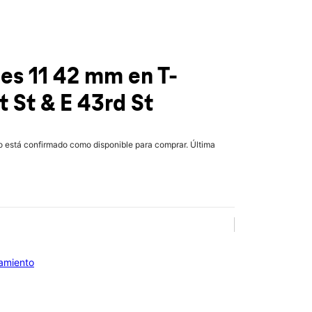
ies 11 42 mm
en T-
t St & E 43rd St
lo está confirmado como disponible para comprar. Última
iamiento