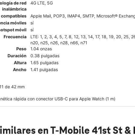
ología de red
4G LTE, 5G
inalámbrica
l compatibles
Apple Mail, POP3, IMAP4, SMTP, Microsoft® Exchange
encia móviles
sí
otspot móvil
sí
Frecuencia
LTE: 1, 2, 3, 4, 5, 7, 8, 12, 13, 14, 17, 18, 19, 20, 25, 
n20, n25, n26, n28, n66, n71
Peso
1.04 onzas
Duración
0.38 pulgadas
Altura
1.65 pulgadas
Ancho
1.41 pulgadas
 11 de 42 mm
nética rápida con conector USB-C para Apple Watch (1 m)
imilares
en T-Mobile 41st St & 