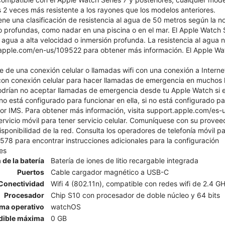
 2 veces más resistente a los rayones que los modelos anteriores.
ene una clasificación de resistencia al agua de 50 metros según la 
 profundas, como nadar en una piscina o en el mar. El Apple Watch S
 agua a alta velocidad o inmersión profunda. La resistencia al agua
apple.com/en-us/109522 para obtener más información. El Apple Watch
 de una conexión celular o llamadas wifi con una conexión a Intern
n conexión celular para hacer llamadas de emergencia en muchos lu
odrían no aceptar llamadas de emergencia desde tu Apple Watch si e
 no está configurado para funcionar en ella, si no está configurado par
r IMS. Para obtener más información, visita support.apple.com/es-
ervicio móvil para tener servicio celular. Comuníquese con su prove
isponibilidad de la red. Consulta los operadores de telefonía móvil pa
8 para encontrar instrucciones adicionales para la configuración
es
 de la batería
Batería de iones de litio recargable integrada
Puertos
Cable cargador magnético a USB-C
Conectividad
Wifi 4 (802.11n), compatible con redes wifi de 2.4 G
Procesador
Chip S10 con procesador de doble núcleo y 64 bits
ema operativo
watchOS
dible máxima
0 GB