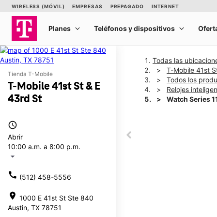
Todas las ubicacion
T-Mobile 41st S
Tienda T-Mobile
Todos los prod
T-Mobile 41st St & E
Relojes intelige
43rd St
Watch Series 
access_time
This carousel shows one la
Abrir
This carousel contains a c
10:00 a.m. a 8:00 p.m.
arrow_drop_down
call
(512) 458-5556
location_on
1000 E 41st St Ste 840
Austin, TX 78751