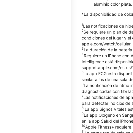
aluminio color plata
*La disponibilidad de col
1
Las notificaciones de hi
2
Se requiere un plan de d
condiciones del lugar y el
apple.com/watch/cellular.
3
La duración de la batería
4
Requiere un iPhone con Ap
Intelligence está disponib
support.apple.com/es-us/12
5
La app ECG está disponib
similar a los de una sola
6
La notificación de ritmo
diagnosticadas con fibrilac
7
Las notificaciones de apn
para detectar indicios d
8
La app Signos Vitales es
9
La app Oxígeno en Sangre
en la app Salud del iPhone
10
Apple Fitness+ requiere 
11
La carga rápida solo es 