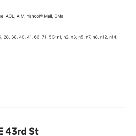
, AOL, AIM, Yahoo!® Mail, GMail
26, 28, 38, 40, 41, 66, 71; 5G: n1, n2, n3, n5, n7, n8, n12, n14,
E 43rd St