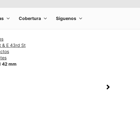
es
t & E 43rd St
uctos
ntes
11 42 mm
rge product image at a time. Use the Previous and Next buttons to m
olumn of small thumbnails. Selecting a thumbnail will change the main 