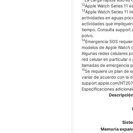
12
Apple Watch Series 11 es
13
Apple Watch Series 11 ti
actividades en aguas poco
actividades que impliquen
tiempo. Consulta support.
polvo.
14
Emergencia SOS requiere
modelos de Apple Watch co
Algunas redes celulares p
red celular en particular o
llamadas de emergencia po
15
Se requiere un plan de s
variar de acuerdo con la d
support.apple.com/HT20757
Especificaciones adicional
Descripción
Sist
Memoria expan