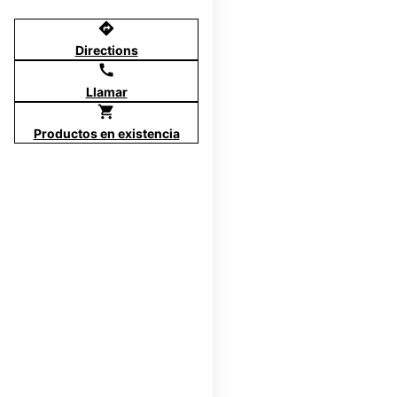
directions
Directions
call
Llamar
shopping_cart
Productos en existencia