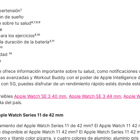
pertensión¹
ón de sueño
sobre tu salud⁶˒⁷˒⁸˒⁹
e
ra los ejercicios⁴˒¹⁰
a duración de la batería³˒¹¹
¹³
dad ¹⁴
o
e ofrece información importante sobre tu salud, como notificaciones 
as avanzadas y Workout Buddy con el poder de Apple Intelligence d
con 5G, puedes disfrutar de un rendimiento rápido estés donde est
reíbles
Apple Watch SE 3 40 mm
,
Apple Watch SE 3 44 mm
,
Apple W
a del país.
pple Watch Series 11 de 42 mm
amiento del Apple Watch Series 11 de 42 mm? El Apple Watch 11 42 
 disponible el Apple Watch 11 42 mm? El Apple Watch Series 11 42 mm 
r oro y titanio color pizarra, y cuatro colores de aluminio: aluminio gr