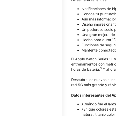
Notificaciones de hi
Conoce tu puntuaci
Aún más información 
Diseño impresionant
Un poderoso socio pa
Una gran mejora de l
Hecho para durar ¹²˒
Funciones de seguri
Mantente conectad
El Apple Watch Series 11 t
entrenamientos con métric
3
horas de batería.
Y ahora 
Descubre los nuevos e inc
red 5G más grande y rápid
Datos interesantes del A
¿Cuándo fue el lanz
¿En qué colores está
natural, titanio colo