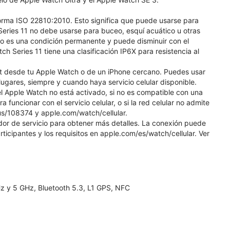
norma ISO 22810:2010. Esto significa que puede usarse para
eries 11 no debe usarse para buceo, esquí acuático u otras
 no es una condición permanente y puede disminuir con el
 Series 11 tiene una clasificación IP6X para resistencia al
et desde tu Apple Watch o de un iPhone cercano. Puedes usar
gares, siempre y cuando haya servicio celular disponible.
l Apple Watch no está activado, si no es compatible con una
a funcionar con el servicio celular, o si la red celular no admite
us/108374 y apple.com/watch/cellular.
edor de servicio para obtener más detalles. La conexión puede
rticipantes y los requisitos en apple.com/es/watch/cellular. Ver
Hz y 5 GHz, Bluetooth 5.3, L1 GPS, NFC