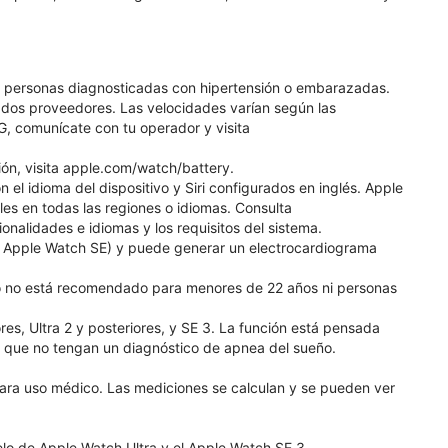
, personas diagnosticadas con hipertensión o embarazadas.
ados proveedores. Las velocidades varían según las
G, comunícate con tu operador y visita
ión, visita apple.com/watch/battery.
 el idioma del dispositivo y Siri configurados en inglés. Apple
les en todas las regiones o idiomas. Consulta
nalidades e idiomas y los requisitos del sistema.
de Apple Watch SE) y puede generar un electrocardiograma
uso no está recomendado para menores de 22 años ni personas
res, Ultra 2 y posteriores, y SE 3. La función está pensada
 que no tengan un diagnóstico de apnea del sueño.
ara uso médico. Las mediciones se calculan y se pueden ver
elo de Apple Watch Ultra y el Apple Watch SE 3.