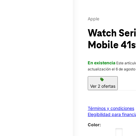
Apple
Watch Ser
Mobile
41s
En existencia
Este artícu
actualización el 6 de agosto
sell
Ver 2 ofertas
Términos y condiciones
Elegibilidad para financ
Color: