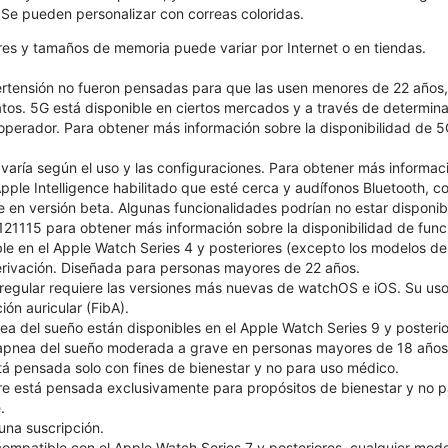
. Se pueden personalizar con correas coloridas.
ores y tamaños de memoria puede variar por Internet o en tiendas.
pertensión no fueron pensadas para que las usen menores de 22 años
atos. 5G está disponible en ciertos mercados y a través de determin
 operador. Para obtener más información sobre la disponibilidad de 5
 varía según el uso y las configuraciones. Para obtener más informac
ple Intelligence habilitado que esté cerca y audífonos Bluetooth, con
le en versión beta. Algunas funcionalidades podrían no estar disponib
1115 para obtener más información sobre la disponibilidad de funcio
le en el Apple Watch Series 4 y posteriores (excepto los modelos 
 derivación. Diseñada para personas mayores de 22 años.
 irregular requiere las versiones más nuevas de watchOS e iOS. Su 
ión auricular (FibA).
ea del sueño están disponibles en el Apple Watch Series 9 y posterio
e apnea del sueño moderada a grave en personas mayores de 18 años
tá pensada solo con fines de bienestar y no para uso médico.
 está pensada exclusivamente para propósitos de bienestar y no p
.
una suscripción.
compatible con el Apple Watch Series 7 y posteriores, cualquier mod