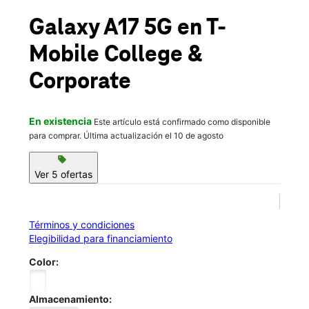
Dom.:
12:00 p.m. a 6:00 p.m.
location_on
Galaxy A17 5G
en T-
5160 Corporate Blvd Baton Rouge, LA 70808
Mobile
College &
Corporate
En existencia
Este artículo está confirmado como disponible
para comprar. Última actualización el 10 de agosto
sell
Ver 5 ofertas
Términos y condiciones
Elegibilidad para financiamiento
Color:
Almacenamiento: