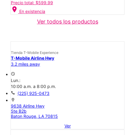
Precio total: $599.99
location_on
En existencia
Ver todos los productos
Tienda T-Mobile Experience
T-Mobile Airline Hwy
3.2 miles away
access_time
Lun.:
10:00 a.m. a 8:00 p.m.
call
(225) 925-0473
location_on
9638 Airline Hwy
Ste B2b
Baton Rouge, LA 70815
Ver