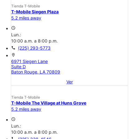
Tienda T-Mobile
T-Mobile Siegen Plaza
5.2 miles away
access_time
Lun.:
10:00 a.m. a 8:00 p.m.
call
(225) 293-5773
location_on
6971 Siegen Lane
Suite D
Baton Rouge, LA 70809
Ver
Tienda T-Mobile
T-Mobile The Village at Huns Grove
5.2 miles away
access_time
Lun.:
10:00 a.m. a 8:00 p.m.
call