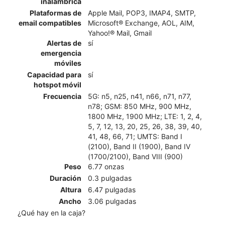
inalámbrica
Plataformas de
Apple Mail, POP3, IMAP4, SMTP,
email compatibles
Microsoft® Exchange, AOL, AIM,
Yahoo!® Mail, Gmail
Alertas de
sí
emergencia
móviles
Capacidad para
sí
hotspot móvil
Frecuencia
5G: n5, n25, n41, n66, n71, n77,
n78; GSM: 850 MHz, 900 MHz,
1800 MHz, 1900 MHz; LTE: 1, 2, 4,
5, 7, 12, 13, 20, 25, 26, 38, 39, 40,
41, 48, 66, 71; UMTS: Band I
(2100), Band II (1900), Band IV
(1700/2100), Band VIII (900)
Peso
6.77 onzas
Duración
0.3 pulgadas
Altura
6.47 pulgadas
Ancho
3.06 pulgadas
¿Qué hay en la caja?