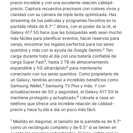
precio increíble y con una excelente relación calidad-
precio. Captura recuerdos preciosos con colores vivos y
claridad con su cámara de triple lente optimizada. Haz
streaming de tus películas y programas favoritos en tu
1
pantalla nítida de 6.7".
Ahora, con el poder de la IA, el
Galaxy A17 5G hace que las búsquedas web sean mucho
más fáciles para planificar eventos, hacer reservas para
cenas, encontrar los regalos perfectos para tus seres
2
queridos y más con la ayuda de Google Gemini.
Ten
carga durante todo el día con una batería confiable de
3
carga Super Fast
, hasta 2 TB de almacenamiento
4
expandible y 5G ultrarrápido
para mantenerte
conectado con tus seres queridos. Como propietario de
un Galaxy, tendrás acceso a increíbles beneficios como
5
Samsung Wallet,
Samsung TV Plus y más. Y con
actualizaciones de SO y seguridad, el Galaxy A17 5G te
6
mantiene protegido y actualizado.
Llévate a casa un
teléfono que ofrece una increíble relación de calidad-
precio y hace tu día a día un poco más fácil.
1
Medido en diagonal, el tamaño de la pantalla es de 6.7"
como un rectángulo completo y de 6.5" si se tienen en