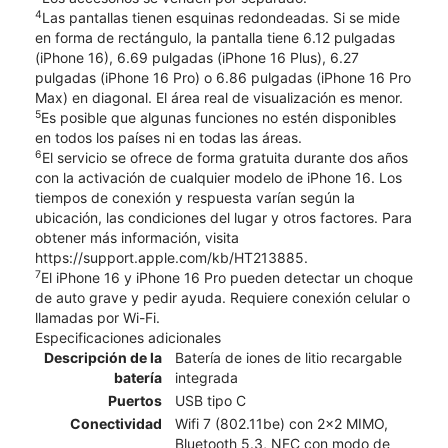
4
Las pantallas tienen esquinas redondeadas. Si se mide
en forma de rectángulo, la pantalla tiene 6.12 pulgadas
(iPhone 16), 6.69 pulgadas (iPhone 16 Plus), 6.27
pulgadas (iPhone 16 Pro) o 6.86 pulgadas (iPhone 16 Pro
Max) en diagonal. El área real de visualización es menor.
5
Es posible que algunas funciones no estén disponibles
en todos los países ni en todas las áreas.
6
El servicio se ofrece de forma gratuita durante dos años
con la activación de cualquier modelo de iPhone 16. Los
tiempos de conexión y respuesta varían según la
ubicación, las condiciones del lugar y otros factores. Para
obtener más información, visita
https://support.apple.com/kb/HT213885.
7
El iPhone 16 y iPhone 16 Pro pueden detectar un choque
de auto grave y pedir ayuda. Requiere conexión celular o
llamadas por Wi-Fi.
Especificaciones adicionales
Descripción de la
Batería de iones de litio recargable
batería
integrada
Puertos
USB tipo C
Conectividad
Wifi 7 (802.11be) con 2x2 MIMO,
Bluetooth 5.3, NFC con modo de