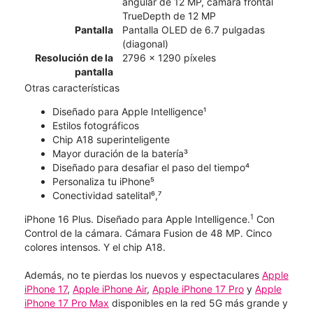
angular de 12 MP, cámara frontal
TrueDepth de 12 MP
Pantalla
Pantalla OLED de 6.7 pulgadas
(diagonal)
Resolución de la
2796 x 1290 píxeles
pantalla
Otras características
Diseñado para Apple Intelligence¹
Estilos fotográficos
Chip A18 superinteligente
Mayor duración de la batería³
Diseñado para desafiar el paso del tiempo⁴
Personaliza tu iPhone⁵
Conectividad satelital⁶,⁷
1
iPhone 16 Plus. Diseñado para Apple Intelligence.
Con
Control de la cámara. Cámara Fusion de 48 MP. Cinco
colores intensos. Y el chip A18.
Además, no te pierdas los nuevos y espectaculares
Apple
iPhone 17
,
Apple iPhone Air
,
Apple iPhone 17 Pro
y
Apple
iPhone 17 Pro Max
disponibles en la red 5G más grande y