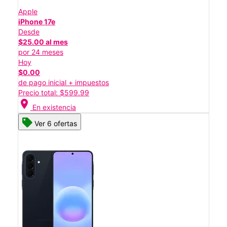
Apple
iPhone 17e
Desde
$25.00 al mes
por 24 meses
Hoy
$0.00
de pago inicial + impuestos
Precio total: $599.99
location_on
En existencia
Ver 6 ofertas