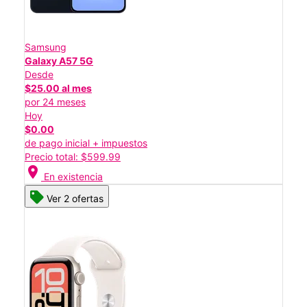
Samsung
Galaxy A57 5G
Desde
$25.00 al mes
por 24 meses
Hoy
$0.00
de pago inicial + impuestos
Precio total: $599.99
location_on
En existencia
Ver 2 ofertas