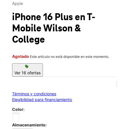
Jue.:
10:00 a.m. a 7:00 p.m.
Apple
Vie.:
10:00 a.m. a 7:00 p.m.
location_on
iPhone 16 Plus
en T-
1319 W Wilson St Borger, TX 79007
Mobile
Wilson &
College
Agotado
Este artículo no está disponible en este momento.
sell
Ver 16 ofertas
Términos y condiciones
Elegibilidad para financiamiento
Color:
Almacenamiento: