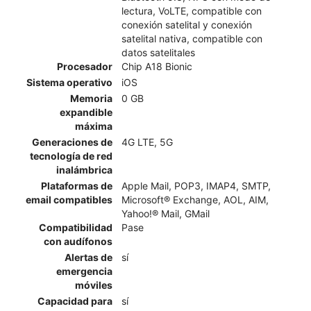
lectura, VoLTE, compatible con
conexión satelital y conexión
satelital nativa, compatible con
datos satelitales
Procesador
Chip A18 Bionic
Sistema operativo
iOS
Memoria
0 GB
expandible
máxima
Generaciones de
4G LTE, 5G
tecnología de red
inalámbrica
Plataformas de
Apple Mail, POP3, IMAP4, SMTP,
email compatibles
Microsoft® Exchange, AOL, AIM,
Yahoo!® Mail, GMail
Compatibilidad
Pase
con audífonos
Alertas de
sí
emergencia
móviles
Capacidad para
sí