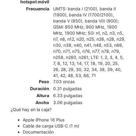
hotspot móvil
Frecuencia
UMTS: banda I (2100), banda II
(1900), banda IV (1700/2100),
banda V (850), banda VIII (900);
GSM: 850 MHz, 900 MHz, 1800
MHz, 1900 MHz; 5G: n1, n2, n3, n5,
n7, n8, n12, n20, n25, n26, n28, n29,
n30, n38, n40, n41, n48, n53, n66,
n70, n71, n75, n76, n77, n78, n79,
n258, n260, n261; LTE: 1, 2, 3, 4, 5,
7, 8, 12, 13, 14, 17, 18, 19, 20, 25,
26, 28, 29, 30, 32, 34, 38, 39, 40,
41, 42, 48, 53, 66, 71
Peso
7.03 onzas
Duración
0.31 pulgadas
Altura
6.33 pulgadas
Ancho
3.06 pulgadas
¿Qué hay en la caja?
Apple iPhone 16 Plus
Cable de carga USB-C (1 m)
Documentación