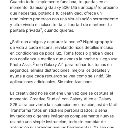
Cuando todo simplemente funciona, te quedas en el
1
momento. Samsung Galaxy S26 Ultra anticipa
lo próximo
que necesitas, potencia tu creatividad, ofrece un
rendimiento poderoso con una visualización sorprendente
y ultra vívida e incluso te da la libertad de mantener tu
2
pantalla privada
, cuando quieras.
¿Salir con amigos y capturar la noche? Nightography le
da vida a cada escena, revelando ricos detalles incluso
en condiciones de poca luz. Toma fotos o graba videos
con confianza a medida que avanza la noche y luego usa
3
4
Photo Assist
con Galaxy AI
para refinar tus tomas en
segundos: elimina distracciones, mejora los detalles y
ayuda a que cada recuerdo se vea como se sintió. Sin
aplicaciones adicionales. Sin ralentizaciones.
La creatividad no se detiene una vez que se captura el
3
momento. Creative Studio
con Galaxy AI en el Galaxy
S26 Ultra convierte la inspiración en creación, así de fácil.
Transforma fotos en stickers personalizados, diseña
invitaciones o genera imágenes completamente nuevas
usando una simple instrucción, todo sin cambiar de
aplicación ni aprender nuevas herramientas. Ya sea que