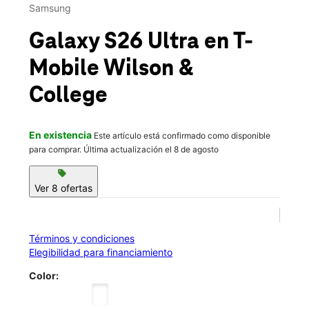
Vie.:
10:00 a.m. a 7:00 p.m.
Samsung
Sáb.:
10:00 a.m. a 7:00 p.m.
location_on
Galaxy S26 Ultra
en T-
1319 W Wilson St Borger, TX 79007
Mobile
Wilson &
College
En existencia
Este artículo está confirmado como disponible
para comprar. Última actualización el 8 de agosto
sell
Ver 8 ofertas
Términos y condiciones
Elegibilidad para financiamiento
Color: