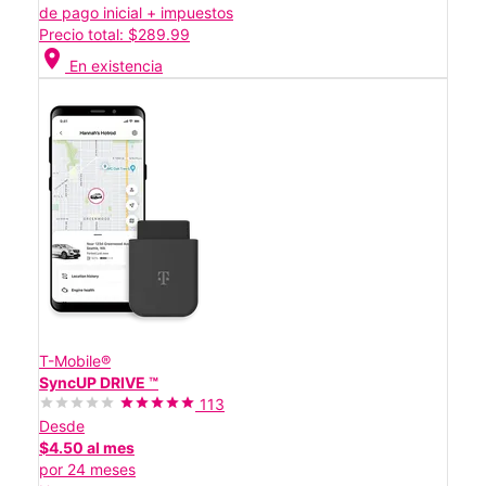
de pago inicial + impuestos
Precio total: $289.99
location_on
En existencia
T-Mobile®
SyncUP DRIVE ™
113
Desde
$4.50 al mes
por 24 meses