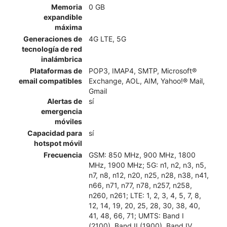
Memoria
0 GB
expandible
máxima
Generaciones de
4G LTE, 5G
tecnología de red
inalámbrica
Plataformas de
POP3, IMAP4, SMTP, Microsoft®
email compatibles
Exchange, AOL, AIM, Yahoo!® Mail,
Gmail
Alertas de
sí
emergencia
móviles
Capacidad para
sí
hotspot móvil
Frecuencia
GSM: 850 MHz, 900 MHz, 1800
MHz, 1900 MHz; 5G: n1, n2, n3, n5,
n7, n8, n12, n20, n25, n28, n38, n41,
n66, n71, n77, n78, n257, n258,
n260, n261; LTE: 1, 2, 3, 4, 5, 7, 8,
12, 14, 19, 20, 25, 28, 30, 38, 40,
41, 48, 66, 71; UMTS: Band I
(2100), Band II (1900), Band IV