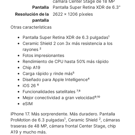
cámara Center Stage de 18 MP
Pantalla
Pantalla Super Retina XDR de 6.3"
Resolución de la
2622 x 1206 píxeles
pantalla
Otras características
Pantalla Super Retina XDR de 6.3 pulgadas¹
Ceramic Shield 2 con 3x más resistencia a los
rayones ²
Fotos impresionantes
Rendimiento de CPU hasta 50% más rápido
Chip A19
Carga rápido y rinde más⁵
Diseñado para Apple Intelligence⁴
iOS 26 ⁶
Funcionalidades satelitales ⁷˒⁸
Mejor conectividad a gran velocidad⁹˒¹⁰
eSIM
iPhone 17. Más sorprendente. Más duradero. Pantalla
1
2
ProMotion de 6.3 pulgadas
, Ceramic Shield
, cámaras
traseras de 48 MP, cámara frontal Center Stage, chip
A19 y mucho más.