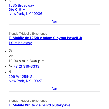
location_on
1535 Broadway
Ste 0161A
New York, NY 10036
Ver
Tienda T-Mobile Experience
T-Mobile de 125th y Adam Clayton Powell Jr
1.9 miles away
access_time
Vie.:
10:00 a.m. a 8:00 p.m.
call
(212) 316-3333
location_on
209 W 125th St
New York, NY 10027
Ver
Tienda T-Mobile Experience
T-Mobile White Plains Rd & Story Ave