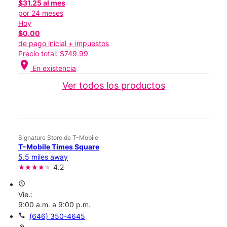
$31.25 al mes
por 24 meses
Hoy
$0.00
de pago inicial + impuestos
Precio total: $749.99
location_on
En existencia
Ver todos los productos
Signature Store de T-Mobile
T-Mobile Times Square
5.5 miles away
4.2
access_time
Vie.:
9:00 a.m. a 9:00 p.m.
call
(646) 350-4645