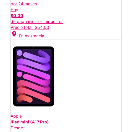
por 24 meses
Hoy
$0.00
de pago inicial + impuestos
Precio total: $54.00
location_on
En existencia
Apple
iPad mini (A17 Pro)
Desde