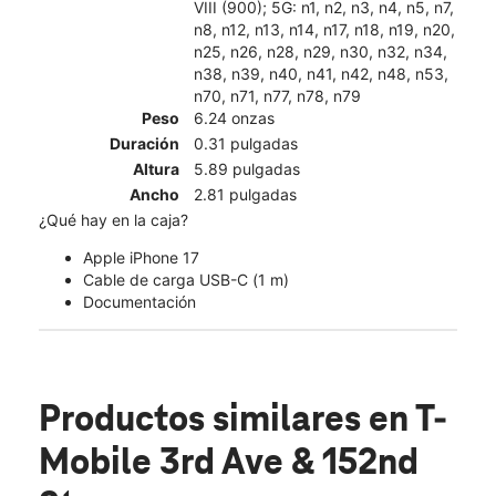
VIII (900); 5G: n1, n2, n3, n4, n5, n7,
n8, n12, n13, n14, n17, n18, n19, n20,
n25, n26, n28, n29, n30, n32, n34,
n38, n39, n40, n41, n42, n48, n53,
n70, n71, n77, n78, n79
Peso
6.24 onzas
Duración
0.31 pulgadas
Altura
5.89 pulgadas
Ancho
2.81 pulgadas
¿Qué hay en la caja?
Apple iPhone 17
Cable de carga USB-C (1 m)
Documentación
Productos similares
en T-
Mobile 3rd Ave & 152nd