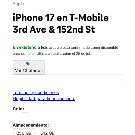
Mié.:
10:00 a.m. a 8:00 p.m.
Apple
Jue.:
10:00 a.m. a 8:00 p.m.
location_on
iPhone 17
en T-Mobile
2940 3rd Avenue Bronx, NY 10455
3rd Ave & 152nd St
En existencia
Este artículo está confirmado como disponible
para comprar. Última actualización el 25 de jul.
sell
Ver 13 ofertas
Términos y condiciones
Elegibilidad para financiamiento
Color:
Almacenamiento:
256 GB
512 GB