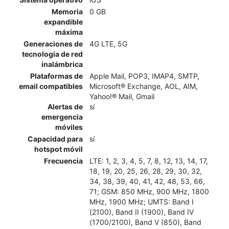
Memoria
0 GB
expandible
máxima
Generaciones de
4G LTE, 5G
tecnología de red
inalámbrica
Plataformas de
Apple Mail, POP3, IMAP4, SMTP,
email compatibles
Microsoft® Exchange, AOL, AIM,
Yahoo!® Mail, Gmail
Alertas de
sí
emergencia
móviles
Capacidad para
sí
hotspot móvil
Frecuencia
LTE: 1, 2, 3, 4, 5, 7, 8, 12, 13, 14, 17,
18, 19, 20, 25, 26, 28, 29, 30, 32,
34, 38, 39, 40, 41, 42, 48, 53, 66,
71; GSM: 850 MHz, 900 MHz, 1800
MHz, 1900 MHz; UMTS: Band I
(2100), Band II (1900), Band IV
(1700/2100), Band V (850), Band