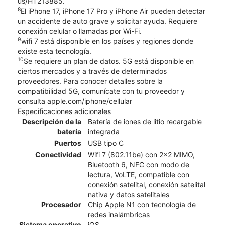
us/HT213885.
8
El iPhone 17, iPhone 17 Pro y iPhone Air pueden detectar
un accidente de auto grave y solicitar ayuda. Requiere
conexión celular o llamadas por Wi-Fi.
9
wifi 7 está disponible en los países y regiones donde
existe esta tecnología.
10
Se requiere un plan de datos. 5G está disponible en
ciertos mercados y a través de determinados
proveedores. Para conocer detalles sobre la
compatibilidad 5G, comunícate con tu proveedor y
consulta apple.com/iphone/cellular
Especificaciones adicionales
Descripción de la
Batería de iones de litio recargable
batería
integrada
Puertos
USB tipo C
Conectividad
Wifi 7 (802.11be) con 2x2 MIMO,
Bluetooth 6, NFC con modo de
lectura, VoLTE, compatible con
conexión satelital, conexión satelital
nativa y datos satelitales
Procesador
Chip Apple N1 con tecnología de
redes inalámbricas
Sistema operativo
iOS