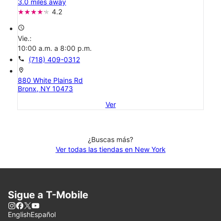
3.0 miles away
4.2
access_time
Vie.:
10:00 a.m. a 8:00 p.m.
call
(718) 409-0312
location_on
880 White Plains Rd
Bronx, NY 10473
Ver
¿Buscas más?
Ver todas las tiendas en New York