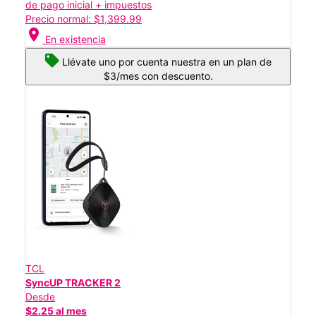
de pago inicial + impuestos
Precio normal: $1,399.99
location_on
En existencia
Llévate uno por cuenta nuestra en un plan de
$3/mes con descuento.
TCL
SyncUP TRACKER 2
Desde
$2.25 al mes