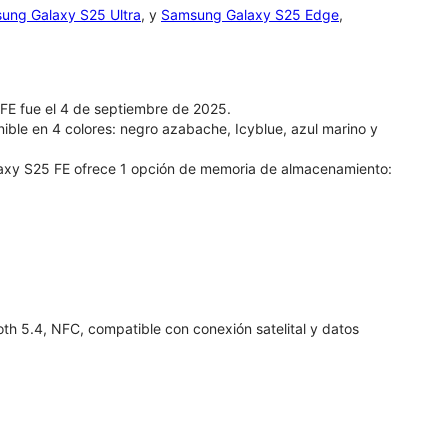
ung Galaxy S25 Ultra
, y
Samsung Galaxy S25 Edge
,
FE fue el 4 de septiembre de 2025.
ible en 4 colores: negro azabache, Icyblue, azul marino y
axy S25 FE ofrece 1 opción de memoria de almacenamiento:
th 5.4, NFC, compatible con conexión satelital y datos