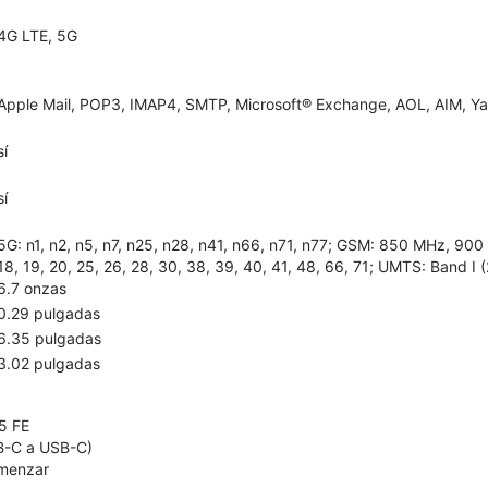
4G LTE, 5G
Apple Mail, POP3, IMAP4, SMTP, Microsoft® Exchange, AOL, AIM, Yah
sí
sí
5G: n1, n2, n5, n7, n25, n28, n41, n66, n71, n77; GSM: 850 MHz, 900 
18, 19, 20, 25, 26, 28, 30, 38, 39, 40, 41, 48, 66, 71; UMTS: Band I 
6.7 onzas
0.29 pulgadas
6.35 pulgadas
3.02 pulgadas
5 FE
B-C a USB-C)
omenzar