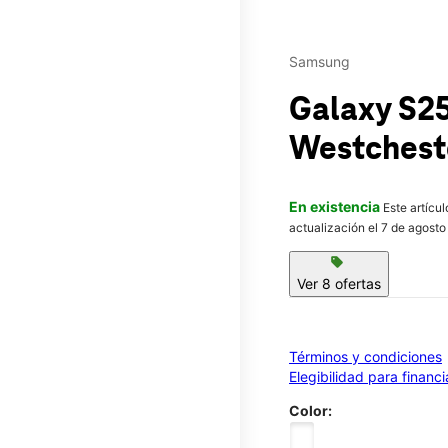
Samsung
Galaxy S2
Westcheste
En existencia
Este artícu
actualización el 7 de agosto
sell
Ver 8 ofertas
Términos y condiciones
Elegibilidad para financ
Color: