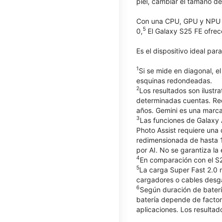
piel, cambiar el tamaño d
Con una CPU, GPU y NPU 
5
0,
El Galaxy S25 FE ofrec
Es el dispositivo ideal par
1
Si se mide en diagonal, e
esquinas redondeadas.
2
Los resultados son ilustr
determinadas cuentas. Req
años. Gemini es una marca
3
Las funciones de Galaxy 
Photo Assist requiere una
redimensionada de hasta 1
por AI. No se garantiza la 
4
En comparación con el S
5
La carga Super Fast 2.0
cargadores o cables desga
6
Según duración de baterí
batería depende de factore
aplicaciones. Los resultad