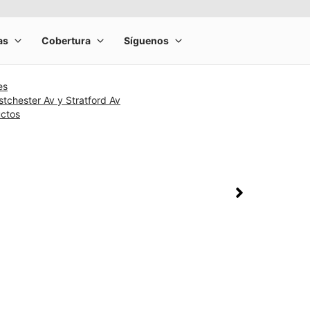
es
tchester Av y Stratford Av
uctos
rge product image at a time. Use the Previous and Next buttons to m
olumn of small thumbnails. Selecting a thumbnail will change the main 