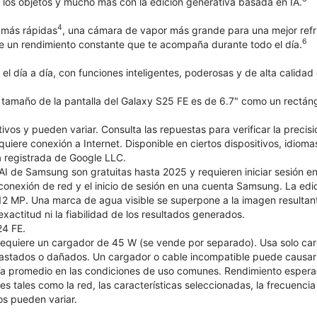
e los objetos y mucho más con la edición generativa basada en IA.
4
más rápidas
, una cámara de vapor más grande para una mejor refr
6
e un rendimiento constante que te acompaña durante todo el día.
a el día a día, con funciones inteligentes, poderosas y de alta calida
l tamaño de la pantalla del Galaxy S25 FE es de 6.7" como un rectáng
ativos y pueden variar. Consulta las repuestas para verificar la prec
uiere conexión a Internet. Disponible en ciertos dispositivos, idiom
 registrada de Google LLC.
AI de Samsung son gratuitas hasta 2025 y requieren iniciar sesión 
 conexión de red y el inicio de sesión en una cuenta Samsung. La ed
2 MP. Una marca de agua visible se superpone a la imagen resultant
exactitud ni la fiabilidad de los resultados generados.
24 FE.
 requiere un cargador de 45 W (se vende por separado). Usa solo c
stados o dañados. Un cargador o cable incompatible puede causar d
a promedio en las condiciones de uso comunes. Rendimiento esperad
s tales como la red, las características seleccionadas, la frecuenci
os pueden variar.