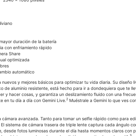
iviano
mayor duración de la batería
ia con enfriamiento rápido
mera Share
sual optimizada
bres
cambio automático
nuevos y mejores básicos para optimizar tu vida diaria. Su diseño livi
o de aluminio resistente, está hecho para ir a dondequiera que te llev
er y hacer cosas, y garantiza un deslizamiento fluido con una frecu
2
te en tu día a día con Gemini Live.
Muéstrale a Gemini lo que ves con
a cámara avanzada. Tanto para tomar un selfie rápido como para edi
a. El sistema de cámara trasera de triple lente captura cada ángulo c
, desde fotos luminosas durante el día hasta momentos claros con po
3