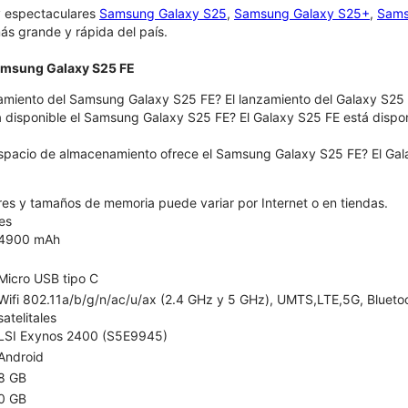
y espectaculares
Samsung Galaxy S25
,
Samsung Galaxy S25+
,
Sams
ás grande y rápida del país.
Samsung Galaxy S25 FE
amiento del Samsung Galaxy S25 FE? El lanzamiento del Galaxy S25 
á disponible el Samsung Galaxy S25 FE? El Galaxy S25 FE está dispon
spacio de almacenamiento ofrece el Samsung Galaxy S25 FE? El Gal
ores y tamaños de memoria puede variar por Internet o en tiendas.
es
4900 mAh
Micro USB tipo C
Wifi 802.11a/b/g/n/ac/u/ax (2.4 GHz y 5 GHz), UMTS,LTE,5G, Bluetoo
satelitales
LSI Exynos 2400 (S5E9945)
Android
8 GB
0 GB