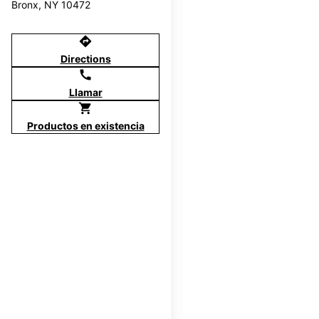
Bronx, NY 10472
directions
Directions
call
Llamar
shopping_cart
Productos en existencia