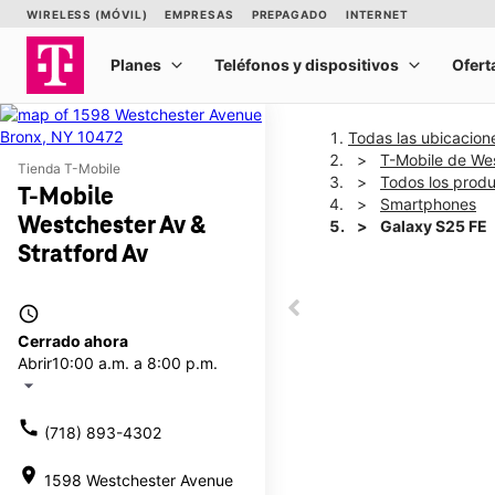
Todas las ubicacion
T-Mobile de Wes
Tienda T-Mobile
Todos los prod
T-Mobile
Smartphones
Westchester Av &
Galaxy S25 FE
Stratford Av
This carousel shows one la
access_time
This carousel contains a c
Cerrado ahora
Abrir
10:00 a.m. a 8:00 p.m.
arrow_drop_down
call
(718) 893-4302
location_on
1598 Westchester Avenue