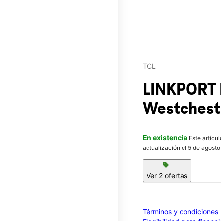
TCL
LINKPORT 
Westcheste
En existencia
Este artícu
actualización el 5 de agosto
sell
Ver 2 ofertas
Términos y condiciones