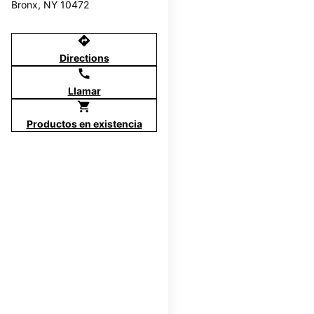
Bronx, NY 10472
directions
Directions
call
Llamar
shopping_cart
Productos en existencia