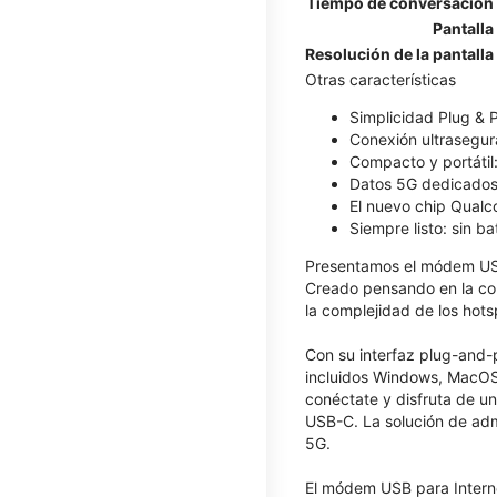
Tiempo de conversación
Pantalla
Resolución de la pantalla
Otras características
Simplicidad Plug & P
Conexión ultrasegura
Compacto y portátil
Datos 5G dedicados:
El nuevo chip Qualc
Siempre listo: sin ba
Presentamos el módem US
Creado pensando en la conv
la complejidad de los hot
Con su interfaz plug-and-
incluidos Windows, MacOS, 
conéctate y disfruta de u
USB-C. La solución de admi
5G.
El módem USB para Interne