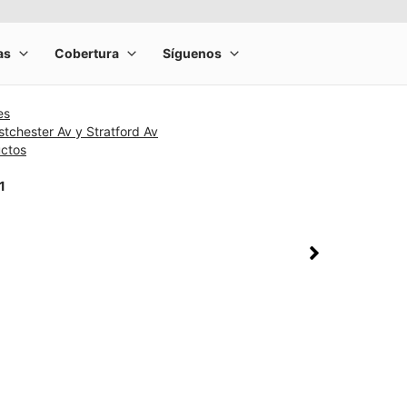
es
tchester Av y Stratford Av
uctos
1
rge product image at a time. Use the Previous and Next buttons to m
olumn of small thumbnails. Selecting a thumbnail will change the main 