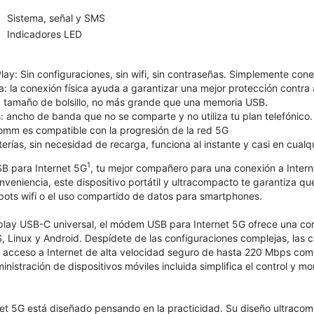
Sistema, señal y SMS
Indicadores LED
lay: Sin configuraciones, sin wifi, sin contraseñas. Simplemente co
: la conexión física ayuda a garantizar una mejor protección contra 
: tamaño de bolsillo, no más grande que una memoria USB.
 ancho de banda que no se comparte y no utiliza tu plan telefónico.
omm es compatible con la progresión de la red 5G
terías, sin necesidad de recarga, funciona al instante y casi en cualqu
1
B para Internet 5G
, tu mejor compañero para una conexión a Interne
eniencia, este dispositivo portátil y ultracompacto te garantiza qu
spots wifi o el uso compartido de datos para smartphones.
play USB-C universal, el módem USB para Internet 5G ofrece una com
Linux y Android. Despídete de las configuraciones complejas, las ca
n acceso a Internet de alta velocidad seguro de hasta 220 Mbps comp
nistración de dispositivos móviles incluida simplifica el control y m
t 5G está diseñado pensando en la practicidad. Su diseño ultracomp