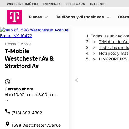
Todas las ubicacion
T-Mobile de Wes
Tienda T-Mobile
Todos los prod
T-Mobile
Hotspots y más
Westchester Av &
LINKPORT IK51
Stratford Av
This carousel shows one la
access_time
This carousel contains a c
Cerrado ahora
Abrir
10:00 a.m. a 8:00 p.m.
arrow_drop_down
call
(718) 893-4302
location_on
1598 Westchester Avenue