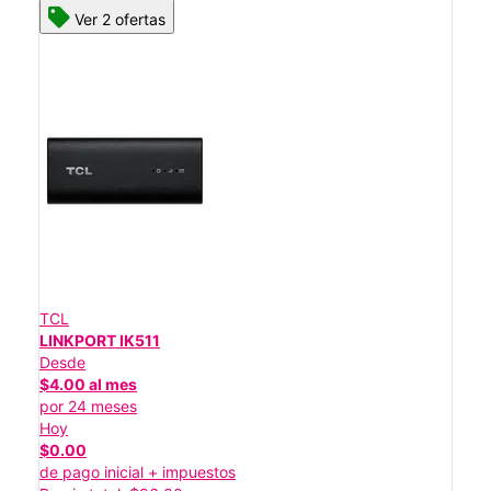
Ver 2 ofertas
TCL
LINKPORT IK511
Desde
$4.00 al mes
por 24 meses
Hoy
$0.00
de pago inicial + impuestos