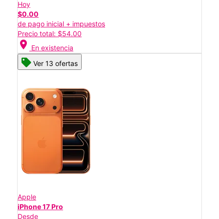
Hoy
$0.00
de pago inicial + impuestos
Precio total: $54.00
location_on
En existencia
Ver 13 ofertas
Apple
iPhone 17 Pro
Desde