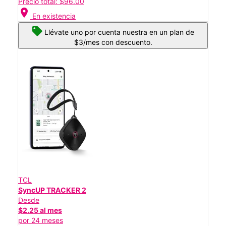
Precio total: $96.00
location_on
En existencia
Llévate uno por cuenta nuestra en un plan de
$3/mes con descuento.
TCL
SyncUP TRACKER 2
Desde
$2.25 al mes
por 24 meses