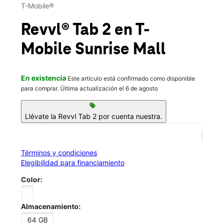
Mié.:
11:00 a.m. a 8:00 p.m.
T-Mobile®
Jue.:
11:00 a.m. a 8:00 p.m.
location_on
Revvl® Tab 2
en T-
2370 Frontage Rd 1370 Brownsville, TX 78521
Mobile
Sunrise Mall
En existencia
Este artículo está confirmado como disponible
para comprar. Última actualización el 6 de agosto
sell
Llévate la Revvl Tab 2 por cuenta nuestra.
Términos y condiciones
Elegibilidad para financiamiento
Color:
Almacenamiento:
64 GB