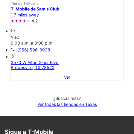
Tienda T-Mobile
T-Mobile de Sam's Club
1.7 miles away
4.2
access_time
Vie.:
9:00 a.m. a 8:00 p.m.
call
(956) 596-8938
location_on
3570 W Alton Gloor Blvd
Brownsville, TX 78520
Ver
¿Buscas más?
Ver todas las tiendas en Texas