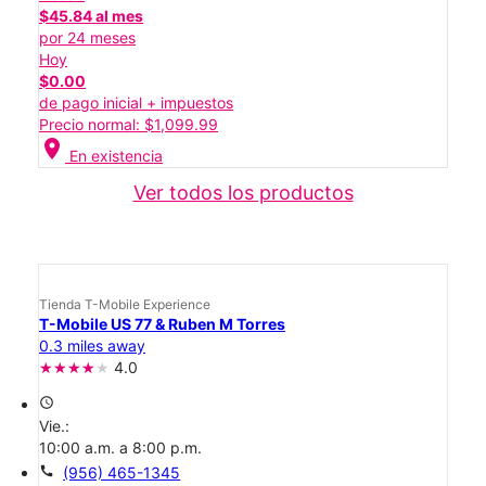
$45.84 al mes
por 24 meses
Hoy
$0.00
de pago inicial + impuestos
Precio normal: $1,099.99
location_on
En existencia
Ver todos los productos
Tienda T-Mobile Experience
T-Mobile US 77 & Ruben M Torres
0.3 miles away
4.0
access_time
Vie.:
10:00 a.m. a 8:00 p.m.
call
(956) 465-1345