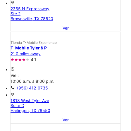
location_on
2355 N Expressway
Ste 2
Brownsville, TX 78520
Ver
Tienda T-Mobile Experience
T-Mobile Tyler & P
21.0 miles away
4.1
access_time
Vie.:
10:00 a.m. a 8:00 p.m.
call
(956) 412-0735
location_on
1818 West Tyler Ave
Suite D
Harlingen, TX 78550
Ver