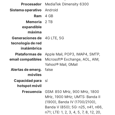
Procesador
MediaTek Dimensity 6300
Sistema operativo
Android
Ram
4 GB
Memoria
2 TB
expandible
máxima
Generaciones de
4G LTE, 5G
tecnología de red
inalámbrica
Plataformas de
Apple Mail, POP3, IMAP4, SMTP,
email compatibles
Microsoft® Exchange, AOL, AIM,
Yahoo!® Mail, GMail
Alertas de emerg.
false
móviles
Capacidad para
sí
hotspot móvil
Frecuencia
GSM: 850 MHz, 900 MHz, 1800
MHz, 1900 MHz; UMTS: Banda II
(1900), Banda IV (1700/2100),
Banda V (850); 5G: n25, n41, n66,
n71; LTE: 1, 2, 3, 4, 5, 7, 8, 12, 20,