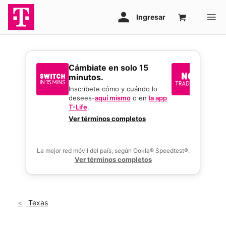
​​​​​​​Cámbiate en solo 15
Sin i
minutos.
reque
mejor
Inscríbete cómo y cuándo lo
desees-
aquí mismo
o en
la app
Usa tu 
T-Life
.
gran o
activar
Ver términos completos
ofertas
La mejor red móvil del país, según Ookla® Speedtest®.
Ver términos completos
Texas