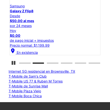
Samsung
Sam
Galaxy Z Flip8
Gal
Desde
Des
$50.00 al mes
$25
por 24 meses
por 
Hoy
Hoy
$0.00
$0.
de pago inicial + impuestos
de p
Precio normal: $1,199.99
Prec
location_on
location_on
En existencia
Detener carrusel
Internet 5G residencial en Brownsville, TX
T-Mobile de Sam's Club
T-Mobile US 77 & Ruben M Torres
T-Mobile de Sunrise Mall
T-Mobile Plaza Viejo
T-Mobile Boca Chica