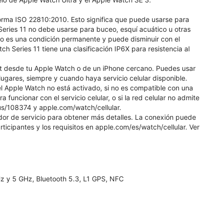
norma ISO 22810:2010. Esto significa que puede usarse para
eries 11 no debe usarse para buceo, esquí acuático u otras
 no es una condición permanente y puede disminuir con el
 Series 11 tiene una clasificación IP6X para resistencia al
et desde tu Apple Watch o de un iPhone cercano. Puedes usar
gares, siempre y cuando haya servicio celular disponible.
l Apple Watch no está activado, si no es compatible con una
a funcionar con el servicio celular, o si la red celular no admite
us/108374 y apple.com/watch/cellular.
edor de servicio para obtener más detalles. La conexión puede
rticipantes y los requisitos en apple.com/es/watch/cellular. Ver
Hz y 5 GHz, Bluetooth 5.3, L1 GPS, NFC