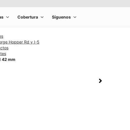
es
orge Hopper Rd y I-5
uctos
ntes
11 42 mm
rge product image at a time. Use the Previous and Next buttons to m
olumn of small thumbnails. Selecting a thumbnail will change the main 