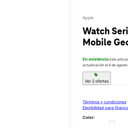
Apple
Watch Ser
Mobile
Geo
En existencia
Este artícu
actualización el 6 de agosto
sell
Ver 2 ofertas
Términos y condiciones
Elegibilidad para financ
Color: