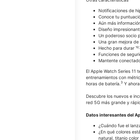
Notificaciones de hi
Conoce tu puntuaci
Aún más información 
Diseño impresionant
Un poderoso socio pa
Una gran mejora de l
Hecho para durar ¹²˒
Funciones de seguri
Mantente conectad
El Apple Watch Series 11 t
entrenamientos con métric
3
horas de batería.
Y ahora 
Descubre los nuevos e inc
red 5G más grande y rápid
Datos interesantes del A
¿Cuándo fue el lanz
¿En qué colores está
natural, titanio colo