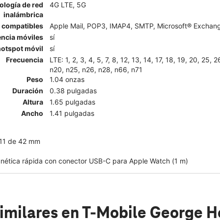
ología de red
4G LTE, 5G
inalámbrica
l compatibles
Apple Mail, POP3, IMAP4, SMTP, Microsoft® Exchange
encia móviles
sí
otspot móvil
sí
Frecuencia
LTE: 1, 2, 3, 4, 5, 7, 8, 12, 13, 14, 17, 18, 19, 20, 25, 
n20, n25, n26, n28, n66, n71
Peso
1.04 onzas
Duración
0.38 pulgadas
Altura
1.65 pulgadas
Ancho
1.41 pulgadas
 11 de 42 mm
nética rápida con conector USB-C para Apple Watch (1 m)
imilares
en T-Mobile George H