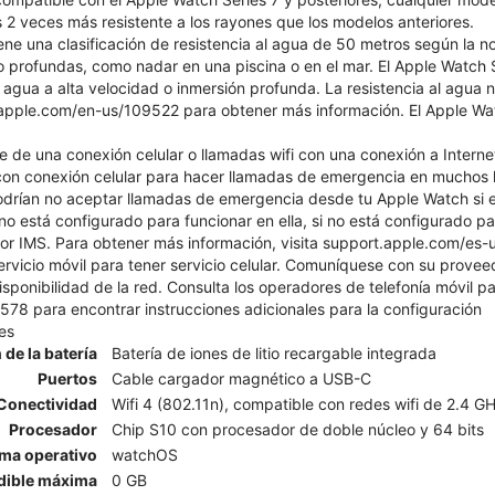
 2 veces más resistente a los rayones que los modelos anteriores.
ene una clasificación de resistencia al agua de 50 metros según la 
 profundas, como nadar en una piscina o en el mar. El Apple Watch S
 agua a alta velocidad o inmersión profunda. La resistencia al agua
apple.com/en-us/109522 para obtener más información. El Apple Watch
 de una conexión celular o llamadas wifi con una conexión a Intern
n conexión celular para hacer llamadas de emergencia en muchos lu
odrían no aceptar llamadas de emergencia desde tu Apple Watch si e
 no está configurado para funcionar en ella, si no está configurado par
r IMS. Para obtener más información, visita support.apple.com/es-
ervicio móvil para tener servicio celular. Comuníquese con su prove
isponibilidad de la red. Consulta los operadores de telefonía móvil pa
8 para encontrar instrucciones adicionales para la configuración
es
 de la batería
Batería de iones de litio recargable integrada
Puertos
Cable cargador magnético a USB-C
Conectividad
Wifi 4 (802.11n), compatible con redes wifi de 2.4 G
Procesador
Chip S10 con procesador de doble núcleo y 64 bits
ema operativo
watchOS
dible máxima
0 GB