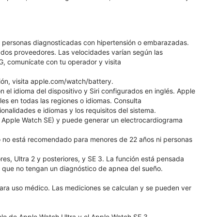
, personas diagnosticadas con hipertensión o embarazadas.
ados proveedores. Las velocidades varían según las
G, comunícate con tu operador y visita
ión, visita apple.com/watch/battery.
 el idioma del dispositivo y Siri configurados en inglés. Apple
les en todas las regiones o idiomas. Consulta
nalidades e idiomas y los requisitos del sistema.
de Apple Watch SE) y puede generar un electrocardiograma
uso no está recomendado para menores de 22 años ni personas
res, Ultra 2 y posteriores, y SE 3. La función está pensada
 que no tengan un diagnóstico de apnea del sueño.
ara uso médico. Las mediciones se calculan y se pueden ver
elo de Apple Watch Ultra y el Apple Watch SE 3.