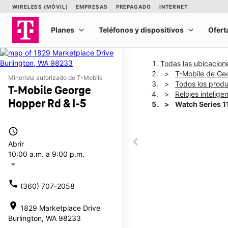
Todas las ubicacion
T-Mobile de Ge
Minorista autorizado de T-Mobile
Todos los prod
T-Mobile George
Relojes intelige
Hopper Rd & I-5
Watch Series 
access_time
This carousel shows one la
Abrir
This carousel contains a c
10:00 a.m. a 9:00 p.m.
arrow_drop_down
call
(360) 707-2058
location_on
1829 Marketplace Drive
Burlington, WA 98233