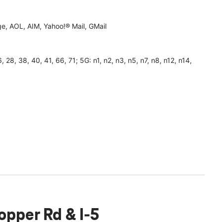
, AOL, AIM, Yahoo!® Mail, GMail
26, 28, 38, 40, 41, 66, 71; 5G: n1, n2, n3, n5, n7, n8, n12, n14,
opper Rd & I-5