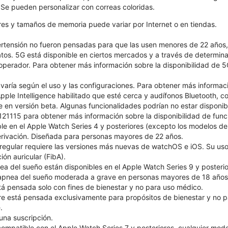
. Se pueden personalizar con correas coloridas.
ores y tamaños de memoria puede variar por Internet o en tiendas.
pertensión no fueron pensadas para que las usen menores de 22 años
atos. 5G está disponible en ciertos mercados y a través de determin
 operador. Para obtener más información sobre la disponibilidad de 5
 varía según el uso y las configuraciones. Para obtener más informac
ple Intelligence habilitado que esté cerca y audífonos Bluetooth, con
le en versión beta. Algunas funcionalidades podrían no estar disponib
1115 para obtener más información sobre la disponibilidad de funcio
le en el Apple Watch Series 4 y posteriores (excepto los modelos 
 derivación. Diseñada para personas mayores de 22 años.
 irregular requiere las versiones más nuevas de watchOS e iOS. Su 
ión auricular (FibA).
ea del sueño están disponibles en el Apple Watch Series 9 y posterio
e apnea del sueño moderada a grave en personas mayores de 18 años
tá pensada solo con fines de bienestar y no para uso médico.
 está pensada exclusivamente para propósitos de bienestar y no p
.
una suscripción.
compatible con el Apple Watch Series 7 y posteriores, cualquier mod