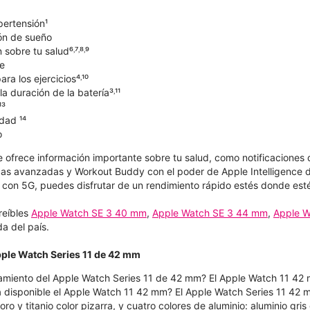
pertensión¹
ón de sueño
sobre tu salud⁶˒⁷˒⁸˒⁹
e
ra los ejercicios⁴˒¹⁰
a duración de la batería³˒¹¹
¹³
dad ¹⁴
o
e ofrece información importante sobre tu salud, como notificaciones 
as avanzadas y Workout Buddy con el poder de Apple Intelligence d
con 5G, puedes disfrutar de un rendimiento rápido estés donde est
reíbles
Apple Watch SE 3 40 mm
,
Apple Watch SE 3 44 mm
,
Apple W
a del país.
pple Watch Series 11 de 42 mm
amiento del Apple Watch Series 11 de 42 mm? El Apple Watch 11 42 
 disponible el Apple Watch 11 42 mm? El Apple Watch Series 11 42 mm 
r oro y titanio color pizarra, y cuatro colores de aluminio: aluminio gr