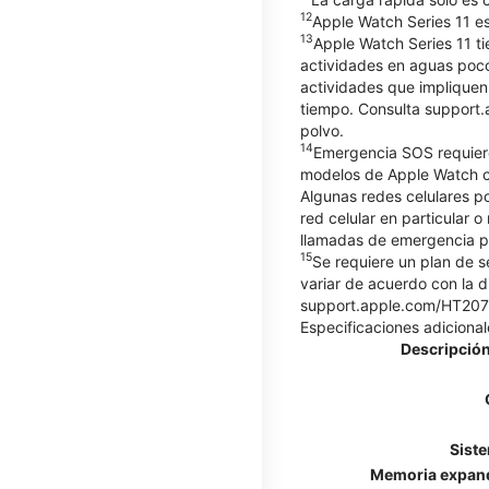
12
Apple Watch Series 11 es
13
Apple Watch Series 11 ti
actividades en aguas poco
actividades que impliquen
tiempo. Consulta support.
polvo.
14
Emergencia SOS requiere
modelos de Apple Watch co
Algunas redes celulares p
red celular en particular o
llamadas de emergencia po
15
Se requiere un plan de s
variar de acuerdo con la d
support.apple.com/HT20757
Especificaciones adicional
Descripción
Sist
Memoria expan