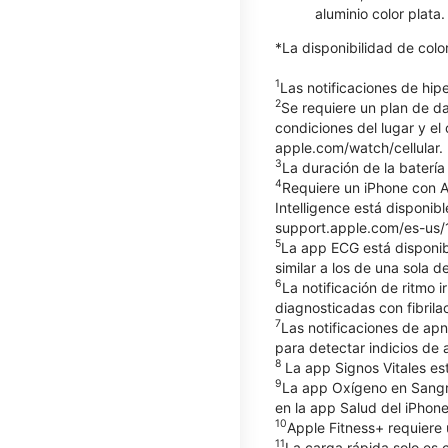
aluminio color plata
*La disponibilidad de col
1
Las notificaciones de hi
2
Se requiere un plan de d
condiciones del lugar y el
apple.com/watch/cellular.
3
La duración de la batería
4
Requiere un iPhone con Ap
Intelligence está disponib
support.apple.com/es-us/12
5
La app ECG está disponib
similar a los de una sola
6
La notificación de ritmo
diagnosticadas con fibrilac
7
Las notificaciones de apn
para detectar indicios d
8
La app Signos Vitales es
9
La app Oxígeno en Sangre
en la app Salud del iPhone
10
Apple Fitness+ requiere 
11
La carga rápida solo es 