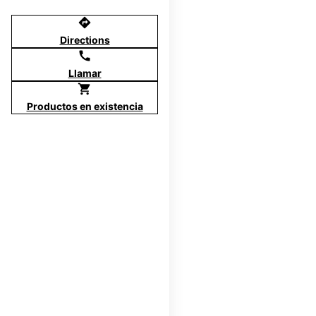
directions
Directions
call
Llamar
shopping_cart
Productos en existencia