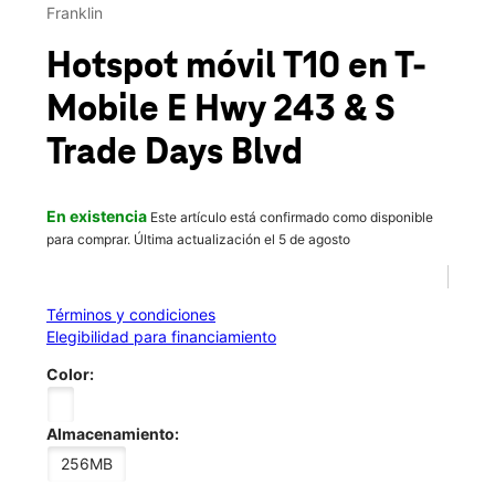
Vie.:
10:00 a.m. a 8:00 p.m.
Franklin
location_on
301 E State Highway 243 Ste 101 Canton, TX 75103
Hotspot móvil T10
en T-
Mobile
E Hwy 243 & S
Trade Days Blvd
En existencia
Este artículo está confirmado como disponible
para comprar. Última actualización el 5 de agosto
Términos y condiciones
Elegibilidad para financiamiento
Color:
Almacenamiento:
256MB