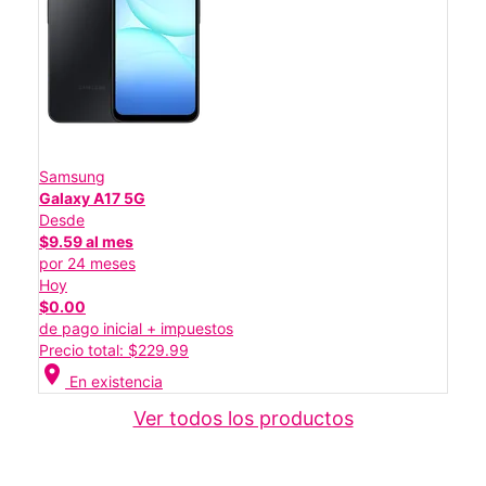
Samsung
Galaxy A17 5G
Desde
$9.59 al mes
por 24 meses
Hoy
$0.00
de pago inicial + impuestos
Precio total: $229.99
location_on
En existencia
Ver todos los productos