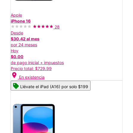
Apple
iPhone 16
28
Desde
$30.42 al mes
por 24 meses
Hoy
$0.00
de pago inicial + impuestos
Precio total: $729.99
location_on
En existencia
Llévate el iPad (A16) por solo $199