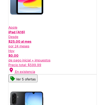
Apple
iPad (A16)
Desde
$25.00 al mes
por 24 meses
Hoy
$0.00
de pago inicial + impuestos
Precio total: $599.99
location_on
En existencia
Ver 5 ofertas