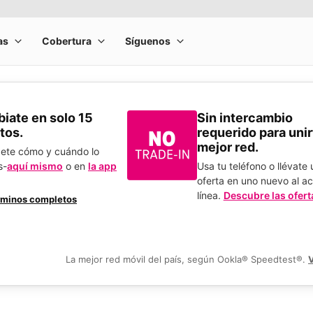
​Cámbiate en solo 15
Sin intercambio
tos.
requerido para unirt
mejor red.
bete cómo y cuándo lo
s-
aquí mismo
o en
la app
Usa tu teléfono o llévate
.
oferta en uno nuevo al ac
línea.
Descubre las ofert
rminos completos
La mejor red móvil del país, según Ookla® Speedtest®.
V