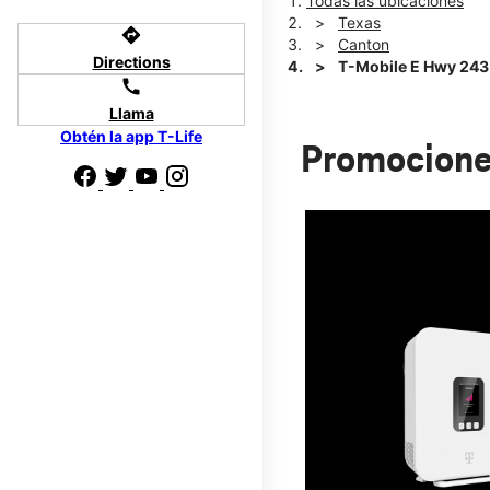
Todas las ubicaciones
Texas
directions
Canton
Directions
T-Mobile E Hwy 243 
call
Llama
Obtén la app T-Life
Promocione
 te
r de pagar tu
800.
Normalmente, la tarjeta demora 15