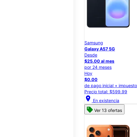
Samsung
Galaxy A57 5G
Desde
$25.00 al mes
por 24 meses
Hoy
$0.00
de pago inicial + impuest
Precio total: $599.99
location_on
En existencia
Ver 13 ofertas