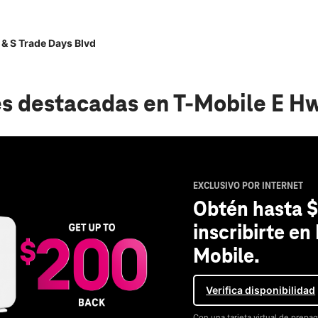
& S Trade Days Blvd
s destacadas
en T-Mobile E Hw
EXCLUSIVO POR INTERNET
Obtén hasta $
inscribirte en
Mobile.
Verifica disponibilidad
Con una tarjeta virtual de prepag