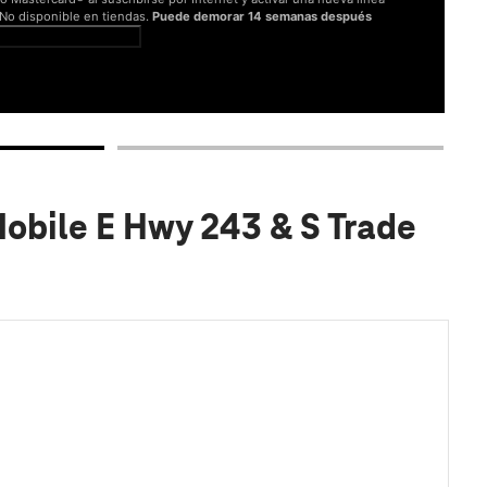
. No disponible en tiendas.
Puede demorar 14 semanas después
er términos completos
obile E Hwy 243 & S Trade