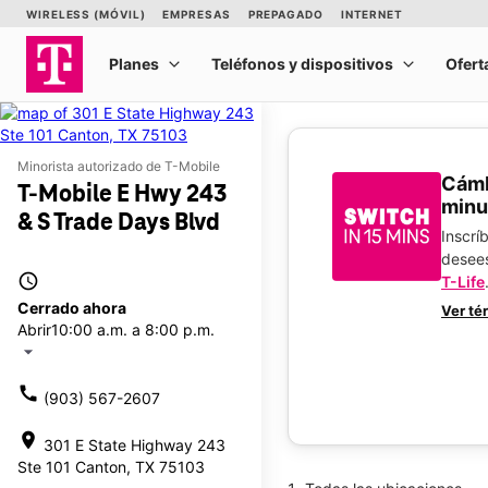
Minorista autorizado de T-Mobile
​​​​​​
T-Mobile E Hwy 243
minu
& S Trade Days Blvd
Inscrí
desee
access_time
T-Life
Cerrado ahora
Ver té
Abrir
10:00 a.m. a 8:00 p.m.
arrow_drop_down
call
(903) 567-2607
location_on
301 E State Highway 243
Ste 101 Canton, TX 75103