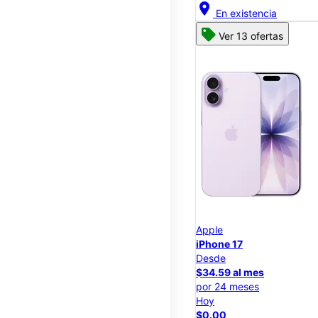
location_on
En existencia
Ver 13 ofertas
Apple
iPhone 17
Desde
$34.59 al mes
por 24 meses
Hoy
$0.00