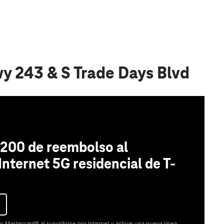
y 243 & S Trade Days Blvd
200 de reembolso al
 Internet 5G residencial de T-
o Mastercard® al suscribirse por Internet y activar una nueva línea