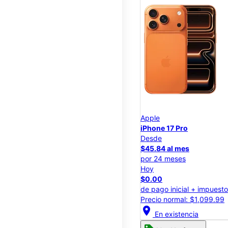
Apple
iPhone 17 Pro
Desde
$45.84 al mes
por 24 meses
Hoy
$0.00
de pago inicial + impuest
Precio normal: $1,099.99
location_on
En existencia