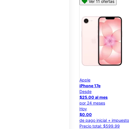
Ver 11 ofertas
Apple
iPhone 17e
Desde
$25.00 al mes
por 24 meses
Hoy
$0.00
de pago inicial + impuest
Precio total: $599.99