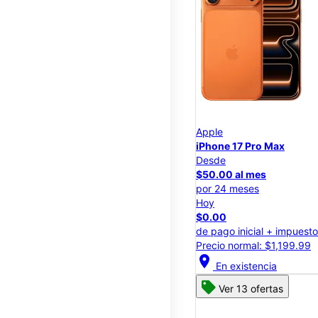
Apple
iPhone 17 Pro Max
Desde
$50.00 al mes
por 24 meses
Hoy
$0.00
de pago inicial + impuest
Precio normal: $1,199.99
location_on
En existencia
Ver 13 ofertas