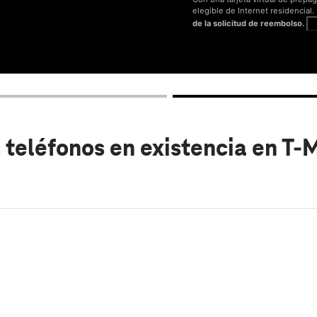
elegible de Internet residencial
de la solicitud de reembolso.
V
 teléfonos en existencia
en T-M