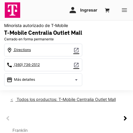
Minorista autorizado de T-Mobile
T-Mobile Centralia Outlet Mall
Cerrado en forma permanente
location_on
open_in_new
Directions
call
open_in_new
(360) 736-2512
storefront
arrow_drop_down
Más detalles
warning
location_on
Todos los productos: T-Mobile Centralia Outlet Mall
1309 Lum Road Centralia, WA 98531
This carousel shows one large product image at a time. Use th
This carousel contains a column of small thumbnails. Selecting 
Franklin