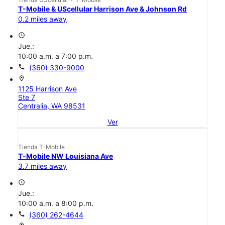
T-Mobile & UScellular Harrison Ave & Johnson Rd
0.2 miles away
access_time
Jue.:
10:00 a.m. a 7:00 p.m.
call
(360) 330-9000
location_on
1125 Harrison Ave
Ste 7
Centralia, WA 98531
Ver
Tienda T-Mobile
T-Mobile NW Louisiana Ave
3.7 miles away
access_time
Jue.:
10:00 a.m. a 8:00 p.m.
call
(360) 262-4644