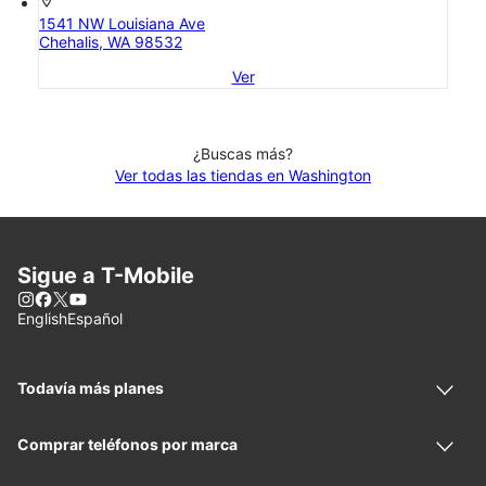
location_on
1541 NW Louisiana Ave
Chehalis, WA 98532
Ver
¿Buscas más?
Ver todas las tiendas en Washington