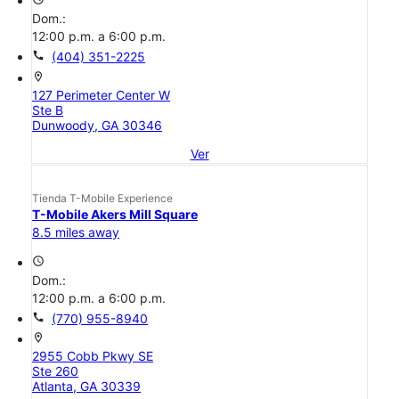
Dom.:
12:00 p.m. a 6:00 p.m.
call
(404) 351-2225
location_on
127 Perimeter Center W
Ste B
Dunwoody, GA 30346
Ver
Tienda T-Mobile Experience
T-Mobile Akers Mill Square
8.5 miles away
access_time
Dom.:
12:00 p.m. a 6:00 p.m.
call
(770) 955-8940
location_on
2955 Cobb Pkwy SE
Ste 260
Atlanta, GA 30339