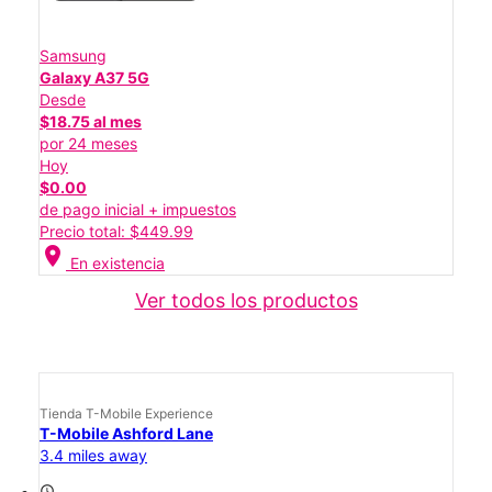
Samsung
Galaxy A37 5G
Desde
$18.75 al mes
por 24 meses
Hoy
$0.00
de pago inicial + impuestos
Precio total: $449.99
location_on
En existencia
Ver todos los productos
Tienda T-Mobile Experience
T-Mobile Ashford Lane
3.4 miles away
access_time