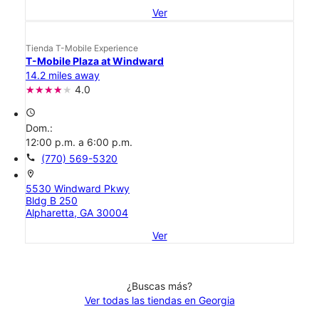
Ver
Tienda T-Mobile Experience
T-Mobile Plaza at Windward
14.2 miles away
4.0
access_time
Dom.:
12:00 p.m. a 6:00 p.m.
call
(770) 569-5320
location_on
5530 Windward Pkwy
Bldg B 250
Alpharetta, GA 30004
Ver
¿Buscas más?
Ver todas las tiendas en Georgia