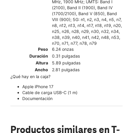
MHz, 1900 MHz; UMTS: Band I
(2100), Band II (1900), Band IV
(1700/2100), Band V (850), Band
VIII (900); 5G: n1, n2, n3, n4, n5, n7,
n8, n12, n13, n14, n17, n18, n19, n20,
n25, n26, n28, n29, n30, n32, n34,
n38, n39, n40, n41, n42, n48, n53,
n70, n71, n77, n78, n79
Peso
6.24 onzas
Duración
0.31 pulgadas
Altura
5.89 pulgadas
Ancho
2.81 pulgadas
¿Qué hay en la caja?
Apple iPhone 17
Cable de carga USB-C (1 m)
Documentación
Productos similares
en T-