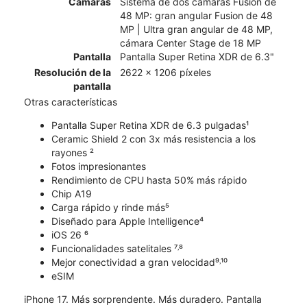
Cámaras
Sistema de dos cámaras Fusion de
48 MP: gran angular Fusion de 48
MP | Ultra gran angular de 48 MP,
cámara Center Stage de 18 MP
Pantalla
Pantalla Super Retina XDR de 6.3"
Resolución de la
2622 x 1206 píxeles
pantalla
Otras características
Pantalla Super Retina XDR de 6.3 pulgadas¹
Ceramic Shield 2 con 3x más resistencia a los
rayones ²
Fotos impresionantes
Rendimiento de CPU hasta 50% más rápido
Chip A19
Carga rápido y rinde más⁵
Diseñado para Apple Intelligence⁴
iOS 26 ⁶
Funcionalidades satelitales ⁷˒⁸
Mejor conectividad a gran velocidad⁹˒¹⁰
eSIM
iPhone 17. Más sorprendente. Más duradero. Pantalla