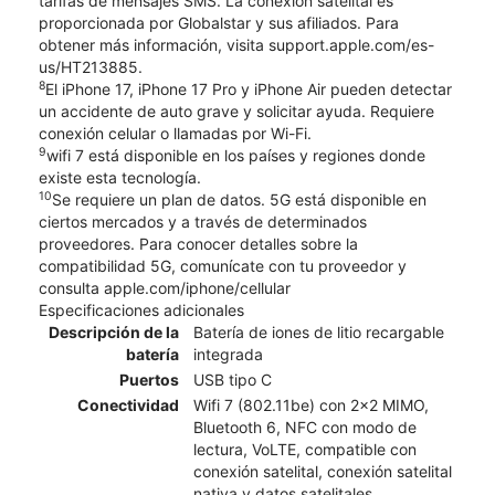
tarifas de mensajes SMS. La conexión satelital es
proporcionada por Globalstar y sus afiliados. Para
obtener más información, visita support.apple.com/es-
us/HT213885.
8
El iPhone 17, iPhone 17 Pro y iPhone Air pueden detectar
un accidente de auto grave y solicitar ayuda. Requiere
conexión celular o llamadas por Wi-Fi.
9
wifi 7 está disponible en los países y regiones donde
existe esta tecnología.
10
Se requiere un plan de datos. 5G está disponible en
ciertos mercados y a través de determinados
proveedores. Para conocer detalles sobre la
compatibilidad 5G, comunícate con tu proveedor y
consulta apple.com/iphone/cellular
Especificaciones adicionales
Descripción de la
Batería de iones de litio recargable
batería
integrada
Puertos
USB tipo C
Conectividad
Wifi 7 (802.11be) con 2x2 MIMO,
Bluetooth 6, NFC con modo de
lectura, VoLTE, compatible con
conexión satelital, conexión satelital
nativa y datos satelitales