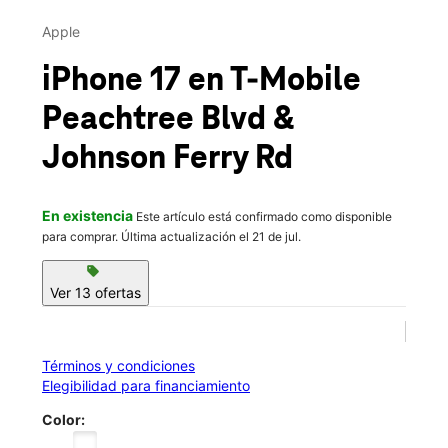
Vie.:
10:00 a.m. a 8:00 p.m.
This carousel contains a column of small thumbnails. Selecting 
Sáb.:
10:00 a.m. a 8:00 p.m.
Apple
location_on
5001 Peachtree Boulevard Bldg 100 Suite 120 Chamblee, GA
iPhone 17
en T-Mobile
30341
Peachtree Blvd &
Johnson Ferry Rd
En existencia
Este artículo está confirmado como disponible
para comprar. Última actualización el 21 de jul.
sell
Ver 13 ofertas
Términos y condiciones
Elegibilidad para financiamiento
Color: