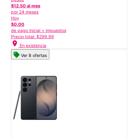
$12.50 al mes
por 24 meses
Hoy
$0.00
de pago inicial + impuestos
Precio total: $299.99
location_on
En existencia
Ver 8 ofertas