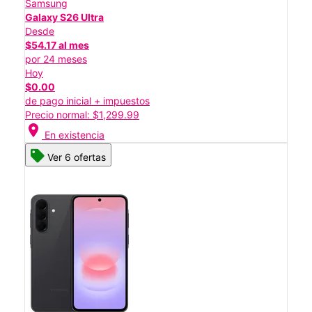
Samsung
Galaxy S26 Ultra
Desde
$54.17 al mes
por 24 meses
Hoy
$0.00
de pago inicial + impuestos
Precio normal: $1,299.99
location_on
En existencia
Ver 6 ofertas