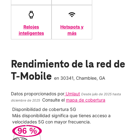
Relojes
Hotspots y
inteligentes
más
Rendimiento de la red de
T-Mobile
en
30341
, Chamblee, GA
Datos proporcionados por
Umlaut
Desde julio de 2025 hasta
Consulte el
mapa de cobertura
diciembre de 2025
Disponibilidad de cobertura 5G
Velo
ad
Más disponibilidad significa que tienes acceso a
Mayo
le.
velocidades 5G con mayor frecuencia.
vide
96
%
402