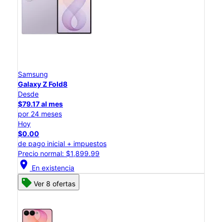
Samsung
Galaxy Z Fold8
Desde
$79.17 al mes
por 24 meses
Hoy
$0.00
de pago inicial + impuestos
Precio normal: $1,899.99
location_on
En existencia
Ver 8 ofertas