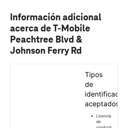
Información adicional
acerca de T-Mobile
Peachtree Blvd &
Johnson Ferry Rd
Tipos
de
identificació
aceptados
Licencia
de
conducir