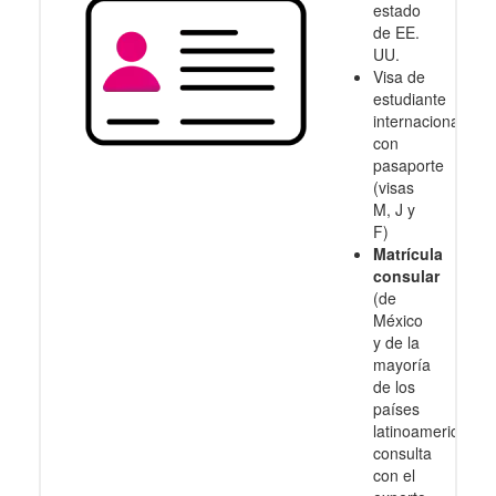
estado
de EE.
UU.
Visa de
estudiante
internacional
con
pasaporte
(visas
M, J y
F)
Matrícula
consular
(de
México
y de la
mayoría
de los
países
latinoamericanos
consulta
con el