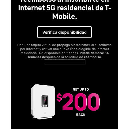
Internet 5G residencial de T-
Mobile.
Verifica disponibilidad
Con una tarjeta virtual de prepago Mastercard® al suscribirse
por Internet y activar una nueva línea elegible de Internet
residencial. No disponible en tiendas.
Puede demorar 14
semanas después de la solicitud de reembolso.
Ver términos completos
SA
D
S
Obt
fun
O