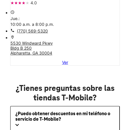
4.0
access_time
Jue.:
10:00 a.m. a 8:00 p.m.
call
(770) 569-5320
location_on
5530 Windward Pkwy
Bldg B 250
Alpharetta, GA 30004
Ver
¿Tienes preguntas sobre las
tiendas T-Mobile?
¿Puedo obtener descuentos en mi teléfono o
servicio de T-Mobile?