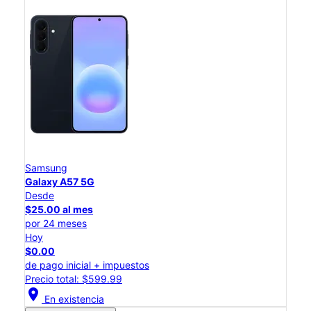
Samsung
Galaxy A57 5G
Desde
$25.00 al mes
por 24 meses
Hoy
$0.00
de pago inicial + impuestos
Precio total: $599.99
location_on
En existencia