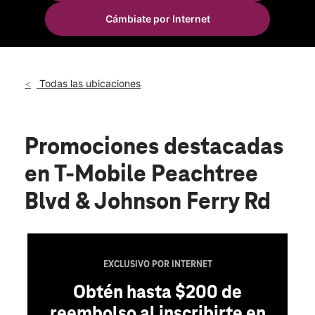
Mar.:
10:00 a.m. a 8:00 p.m.
Cámbiate por Internet
Mié.:
10:00 a.m. a 8:00 p.m.
location_on
5001 Peachtree Boulevard Bldg 100 Suite 120 Chamblee, GA
30341
Todas las ubicaciones
Promociones destacadas
en T-Mobile Peachtree
Blvd & Johnson Ferry Rd
EXCLUSIVO POR INTERNET
Obtén hasta $200 de
reembolso al inscribirte en