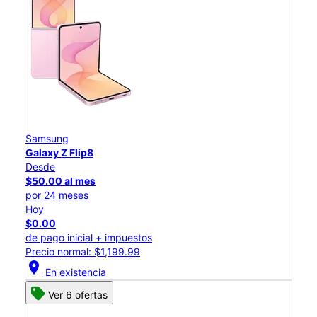
Samsung
Galaxy Z Flip8
Desde
$50.00 al mes
por 24 meses
Hoy
$0.00
de pago inicial + impuestos
Precio normal: $1,199.99
location_on
En existencia
Ver 6 ofertas