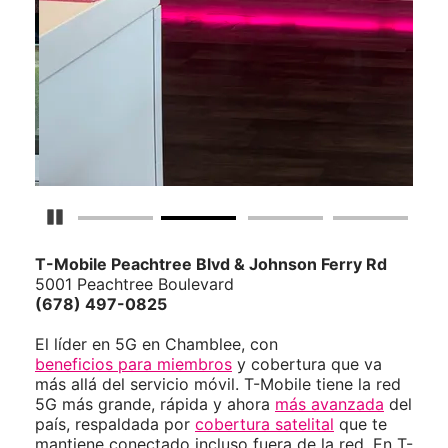
Detener carrusel
T-Mobile
Peachtree Blvd & Johnson Ferry Rd
5001 Peachtree Boulevard
(678) 497-0825
El líder en 5G en Chamblee, con
beneficios para miembros
y cobertura que va
más allá del servicio móvil. T-Mobile tiene la red
5G más grande, rápida y ahora
más avanzada
del
país, respaldada por
cobertura satelital
que te
mantiene conectado incluso fuera de la red. En T-