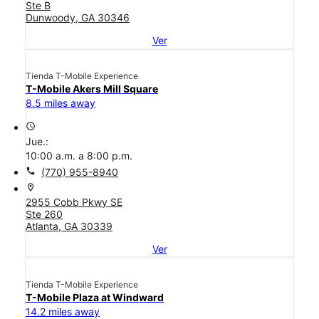
Ste B
Dunwoody, GA 30346
Ver
Tienda T-Mobile Experience
T-Mobile Akers Mill Square
8.5 miles away
access_time
Jue.:
10:00 a.m. a 8:00 p.m.
call
(770) 955-8940
location_on
2955 Cobb Pkwy SE
Ste 260
Atlanta, GA 30339
Ver
Tienda T-Mobile Experience
T-Mobile Plaza at Windward
14.2 miles away