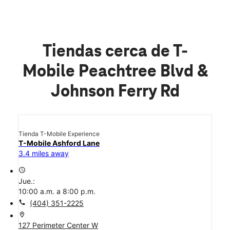
Tiendas cerca de T-
Mobile Peachtree Blvd &
Johnson Ferry Rd
Tienda T-Mobile Experience
T-Mobile Ashford Lane
3.4 miles away
access_time
Jue.:
10:00 a.m. a 8:00 p.m.
call
(404) 351-2225
location_on
127 Perimeter Center W