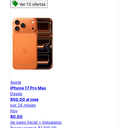
Ver 13 ofertas
Apple
iPhone 17 Pro Max
Desde
$50.00 al mes
por 24 meses
Hoy
$0.00
de pago inicial + impuestos
Precio normal: $1,199.99