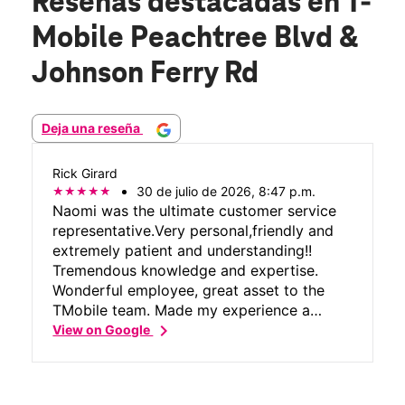
Reseñas destacadas
en T-
Mobile Peachtree Blvd &
Johnson Ferry Rd
Deja una reseña
Rick Girard
30 de julio de 2026, 8:47 p.m.
Naomi was the ultimate customer service
representative.Very personal,friendly and
extremely patient and understanding!!
Tremendous knowledge and expertise.
Wonderful employee, great asset to the
TMobile team. Made my experience a
chevron_right
perfect 10!!
View on Google