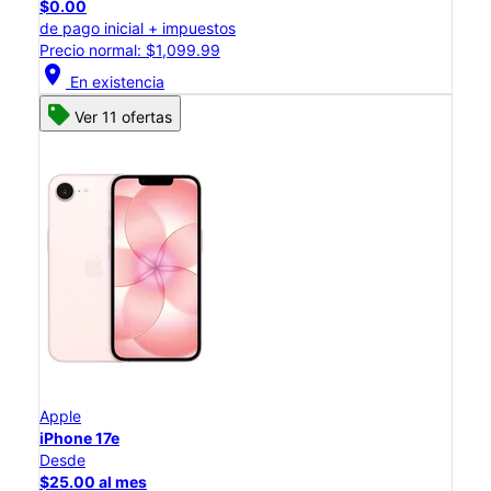
$0.00
de pago inicial + impuestos
Precio normal: $1,099.99
location_on
En existencia
Ver 11 ofertas
Apple
iPhone 17e
Desde
$25.00 al mes