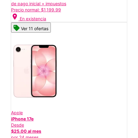
de pago inicial + impuestos
Precio normal: $1,199.99
location_on
En existencia
Ver 11 ofertas
Apple
iPhone 17e
Desde
$25.00 al mes
por 24 meses