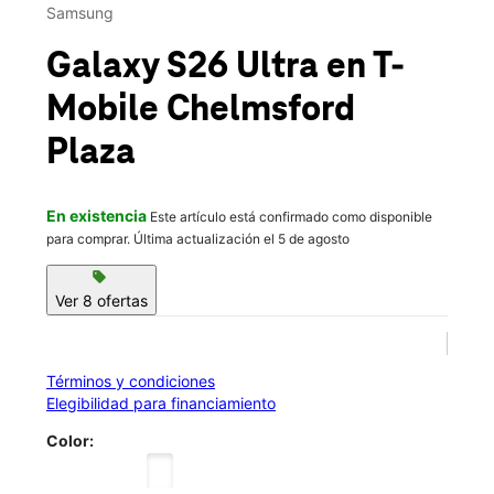
Lun.:
10:00 a.m. a 7:00 p.m.
Samsung
Mar.:
10:00 a.m. a 7:00 p.m.
location_on
Galaxy S26 Ultra
en T-
105 Drum Hill Rd Chelmsford, MA 01824
Mobile
Chelmsford
Plaza
En existencia
Este artículo está confirmado como disponible
para comprar. Última actualización el 5 de agosto
sell
Ver 8 ofertas
Términos y condiciones
Elegibilidad para financiamiento
Color: