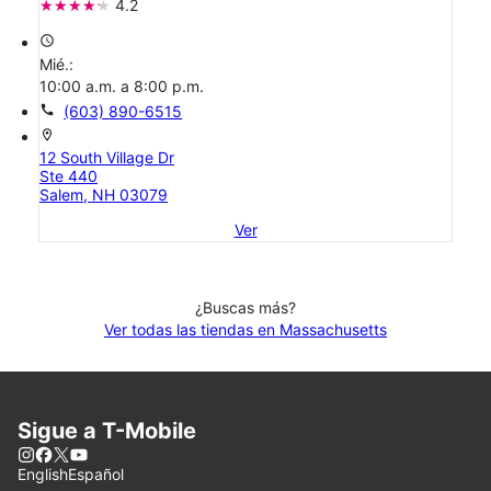
4.2
access_time
Mié.:
10:00 a.m. a 8:00 p.m.
call
(603) 890-6515
location_on
12 South Village Dr
Ste 440
Salem, NH 03079
Ver
¿Buscas más?
Ver todas las tiendas en Massachusetts