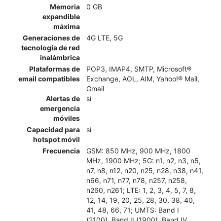
Memoria
0 GB
expandible
máxima
Generaciones de
4G LTE, 5G
tecnología de red
inalámbrica
Plataformas de
POP3, IMAP4, SMTP, Microsoft®
email compatibles
Exchange, AOL, AIM, Yahoo!® Mail,
Gmail
Alertas de
sí
emergencia
móviles
Capacidad para
sí
hotspot móvil
Frecuencia
GSM: 850 MHz, 900 MHz, 1800
MHz, 1900 MHz; 5G: n1, n2, n3, n5,
n7, n8, n12, n20, n25, n28, n38, n41,
n66, n71, n77, n78, n257, n258,
n260, n261; LTE: 1, 2, 3, 4, 5, 7, 8,
12, 14, 19, 20, 25, 28, 30, 38, 40,
41, 48, 66, 71; UMTS: Band I
(2100), Band II (1900), Band IV