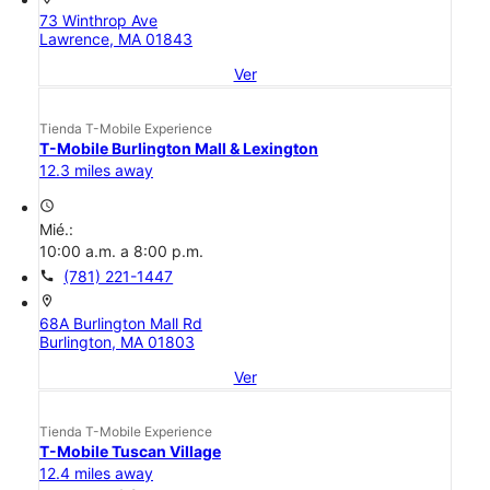
73 Winthrop Ave
Lawrence, MA 01843
Ver
Tienda T-Mobile Experience
T-Mobile Burlington Mall & Lexington
12.3 miles away
access_time
Mié.:
10:00 a.m. a 8:00 p.m.
call
(781) 221-1447
location_on
68A Burlington Mall Rd
Burlington, MA 01803
Ver
Tienda T-Mobile Experience
T-Mobile Tuscan Village
12.4 miles away