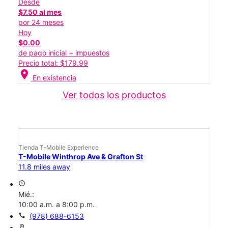
Desde
$7.50 al mes
por 24 meses
Hoy
$0.00
de pago inicial + impuestos
Precio total: $179.99
location_on
En existencia
Ver todos los productos
Tienda T-Mobile Experience
T-Mobile Winthrop Ave & Grafton St
11.8 miles away
access_time
Mié.:
10:00 a.m. a 8:00 p.m.
call
(978) 688-6153
location_on