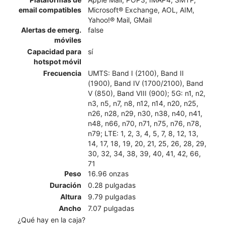
email compatibles
Microsoft® Exchange, AOL, AIM,
Yahoo!® Mail, GMail
Alertas de emerg.
false
móviles
Capacidad para
sí
hotspot móvil
Frecuencia
UMTS: Band I (2100), Band II
(1900), Band IV (1700/2100), Band
V (850), Band VIII (900); 5G: n1, n2,
n3, n5, n7, n8, n12, n14, n20, n25,
n26, n28, n29, n30, n38, n40, n41,
n48, n66, n70, n71, n75, n76, n78,
n79; LTE: 1, 2, 3, 4, 5, 7, 8, 12, 13,
14, 17, 18, 19, 20, 21, 25, 26, 28, 29,
30, 32, 34, 38, 39, 40, 41, 42, 66,
71
Peso
16.96 onzas
Duración
0.28 pulgadas
Altura
9.79 pulgadas
Ancho
7.07 pulgadas
¿Qué hay en la caja?