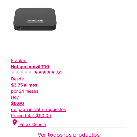
Franklin
Hotspot móvil T10
89
Desde
$3.75 al mes
por 24 meses
Hoy
$0.00
de pago inicial + impuestos
Precio total: $90.00
location_on
En existencia
Ver todos los productos