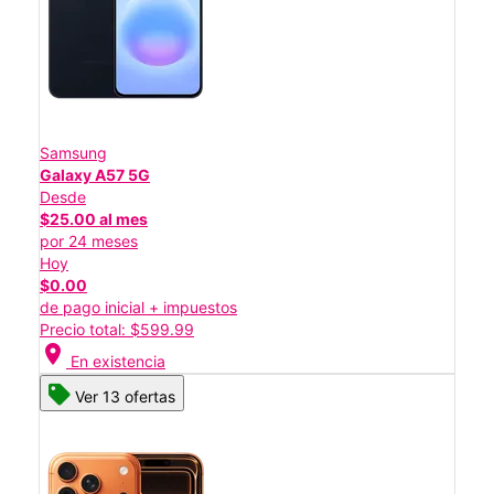
Samsung
Galaxy A57 5G
Desde
$25.00 al mes
por 24 meses
Hoy
$0.00
de pago inicial + impuestos
Precio total: $599.99
location_on
En existencia
Ver 13 ofertas