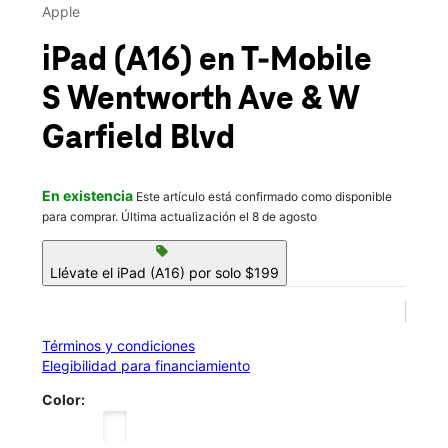
Vie.:
10:00 a.m. a 8:00 p.m.
Apple
location_on
5401 S Wentworth Ave Ste 2B Chicago, IL 60609
iPad (A16)
en T-Mobile
S Wentworth Ave & W
Garfield Blvd
En existencia
Este artículo está confirmado como disponible
para comprar. Última actualización el 8 de agosto
sell
Llévate el iPad (A16) por solo $199
Términos y condiciones
Elegibilidad para financiamiento
Color: