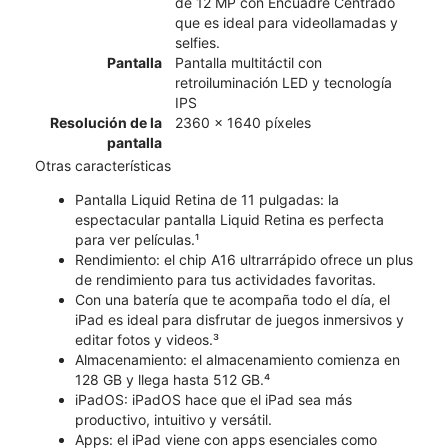
de 12 MP con Encuadre Centrado
que es ideal para videollamadas y
selfies.
Pantalla
Pantalla multitáctil con
retroiluminación LED y tecnología
IPS
Resolución de la
2360 x 1640 píxeles
pantalla
Otras características
Pantalla Liquid Retina de 11 pulgadas: la
espectacular pantalla Liquid Retina es perfecta
para ver películas.¹
Rendimiento: el chip A16 ultrarrápido ofrece un plus
de rendimiento para tus actividades favoritas.
Con una batería que te acompaña todo el día, el
iPad es ideal para disfrutar de juegos inmersivos y
editar fotos y videos.³
Almacenamiento: el almacenamiento comienza en
128 GB y llega hasta 512 GB.⁴
iPadOS: iPadOS hace que el iPad sea más
productivo, intuitivo y versátil.
Apps: el iPad viene con apps esenciales como