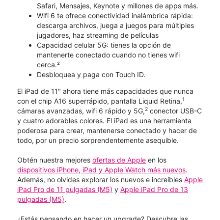
Safari, Mensajes, Keynote y millones de apps más.
Wifi 6 te ofrece conectividad inalámbrica rápida:
descarga archivos, juega a juegos para múltiples
jugadores, haz streaming de películas
Capacidad celular 5G: tienes la opción de
mantenerte conectado cuando no tienes wifi
cerca.²
Desbloquea y paga con Touch ID.
El iPad de 11" ahora tiene más capacidades que nunca
1
con el chip A16 superrápido, pantalla Liquid Retina,
2
cámaras avanzadas, wifi 6 rápido y 5G,
conector USB-C
y cuatro adorables colores. El iPad es una herramienta
poderosa para crear, mantenerse conectado y hacer de
todo, por un precio sorprendentemente asequible.
Obtén nuestra mejores
ofertas de Apple
en los
dispositivos iPhone, iPad y Apple Watch más nuevos
.
Además, no olvides explorar los nuevos e increíbles
Apple
iPad Pro de 11 pulgadas (M5)
y
Apple iPad Pro de 13
pulgadas (M5)
.
¿Estás pensando en hacer un upgrade? Descubre las