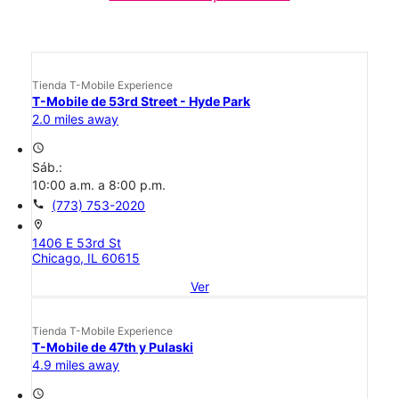
Tienda T-Mobile Experience
T-Mobile de 53rd Street - Hyde Park
2.0 miles away
access_time
Sáb.:
10:00 a.m. a 8:00 p.m.
call
(773) 753-2020
location_on
1406 E 53rd St
Chicago, IL 60615
Ver
Tienda T-Mobile Experience
T-Mobile de 47th y Pulaski
4.9 miles away
access_time