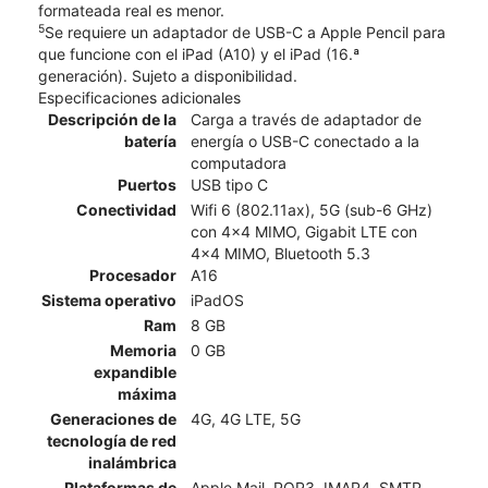
formateada real es menor.
5
Se requiere un adaptador de USB-C a Apple Pencil para
que funcione con el iPad (A10) y el iPad (16.ª
generación). Sujeto a disponibilidad.
Especificaciones adicionales
Descripción de la
Carga a través de adaptador de
batería
energía o USB-C conectado a la
computadora
Puertos
USB tipo C
Conectividad
Wifi 6 (802.11ax), 5G (sub-6 GHz)
con 4x4 MIMO, Gigabit LTE con
4x4 MIMO, Bluetooth 5.3
Procesador
A16
Sistema operativo
iPadOS
Ram
8 GB
Memoria
0 GB
expandible
máxima
Generaciones de
4G, 4G LTE, 5G
tecnología de red
inalámbrica
Plataformas de
Apple Mail, POP3, IMAP4, SMTP,