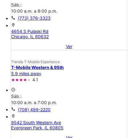
Sáb.:
10:00 a.m. a 8:00 p.m.
call
(773) 376-3323
location_on
4654 S Pulaski Rd
Chicago, IL 60632
Ver
Tienda T-Mobile Experience
T-Mobile Western & 95th
5.9 miles away
4.1
access_time
Sáb.:
10:00 a.m. a 7:00 p.m.
call
(708) 499-2220
location_on
9542 South Western Ave
Evergreen Park, IL 60805
Ver