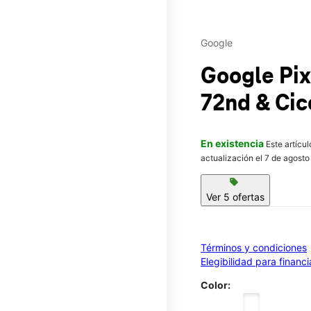
Google
Google Pi
72nd & Cic
En existencia
Este artícu
actualización el 7 de agosto
sell
Ver 5 ofertas
Términos y condiciones
Elegibilidad para financ
Color: