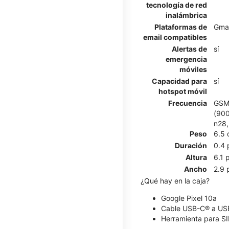
tecnología de red
inalámbrica
Plataformas de
Gmai
email compatibles
Alertas de
sí
emergencia
móviles
Capacidad para
sí
hotspot móvil
Frecuencia
GSM:
(900
n28,
Peso
6.5 
Duración
0.4 
Altura
6.1 
Ancho
2.9 
¿Qué hay en la caja?
Google Pixel 10a
Cable USB-C® a USB
Herramienta para S