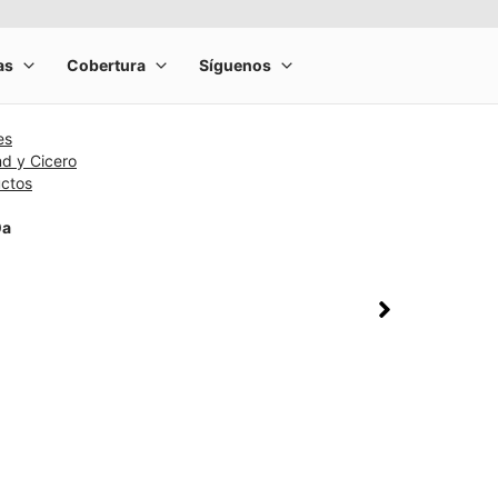
es
d y Cicero
uctos
0a
rge product image at a time. Use the Previous and Next buttons to m
olumn of small thumbnails. Selecting a thumbnail will change the main 