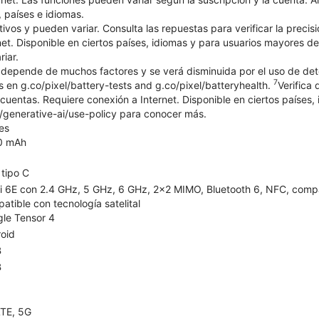
 países e idiomas.
ativos y pueden variar. Consulta las repuestas para verificar la prec
et. Disponible en ciertos países, idiomas y para usuarios mayores de
iar.
a depende de muchos factores y se verá disminuida por el uso de det
7
s en g.co/pixel/battery-tests and g.co/pixel/batteryhealth.
Verifica
cuentas. Requiere conexión a Internet. Disponible en ciertos países,
/generative-ai/use-policy para conocer más.
es
0 mAh
tipo C
i 6E con 2.4 GHz, 5 GHz, 6 GHz, 2x2 MIMO, Bluetooth 6, NFC, compatib
atible con tecnología satelital
le Tensor 4
oid
B
B
TE, 5G