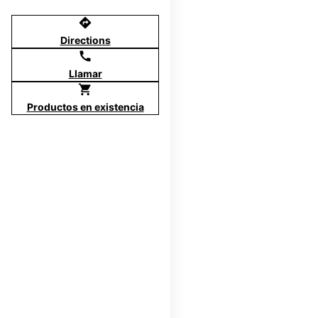
directions
Directions
call
Llamar
shopping_cart
Productos en existencia