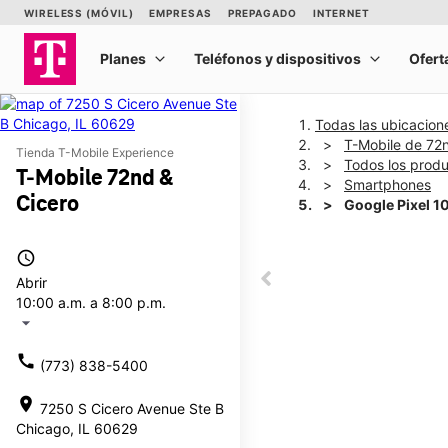
Todas las ubicacion
T-Mobile de 72n
Tienda T-Mobile Experience
Todos los prod
T-Mobile 72nd &
Smartphones
Cicero
Google Pixel 1
access_time
This carousel shows one la
Abrir
This carousel contains a c
10:00 a.m. a 8:00 p.m.
arrow_drop_down
call
(773) 838-5400
location_on
7250 S Cicero Avenue Ste B
Chicago, IL 60629