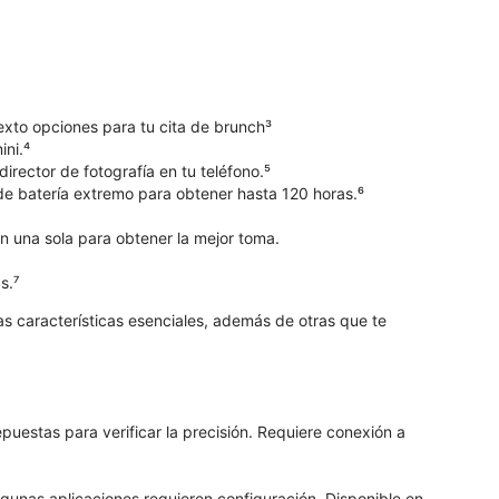
exto opciones para tu cita de brunch³
ni.⁴
rector de fotografía en tu teléfono.⁵
de batería extremo para obtener hasta 120 horas.⁶
 en una sola para obtener la mejor toma.
s.⁷
as características esenciales, además de otras que te
epuestas para verificar la precisión. Requiere conexión a
lgunas aplicaciones requieren configuración. Disponible en