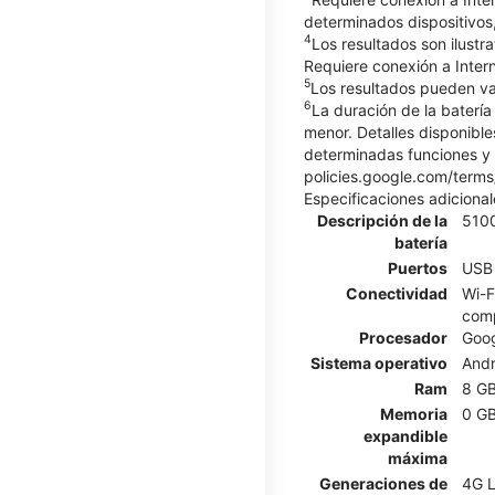
determinados dispositivos,
4
Los resultados son ilustr
Requiere conexión a Intern
5
Los resultados pueden var
6
La duración de la baterí
menor. Detalles disponible
determinadas funciones y 
policies.google.com/terms
Especificaciones adicional
Descripción de la
510
batería
Puertos
USB 
Conectividad
Wi-F
comp
Procesador
Goog
Sistema operativo
Andr
Ram
8 G
Memoria
0 G
expandible
máxima
Generaciones de
4G L