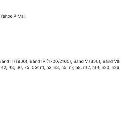
 Yahoo!® Mail
d II (1900), Band IV (1700/2100), Band V (850), Band VIII
1, 42, 48, 66, 75; 5G: n1, n2, n3, n5, n7, n8, n12, n14, n20, n26,