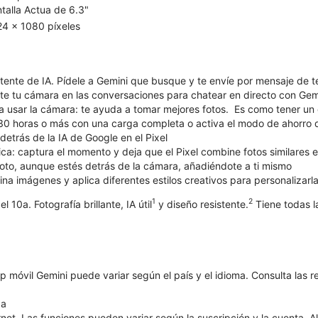
talla Actua de 6.3"
4 x 1080 píxeles
stente de IA. Pídele a Gemini que busque y te envíe por mensaje de t
te tu cámara en las conversaciones para chatear en directo con Gemi
 usar la cámara: te ayuda a tomar mejores fotos. Es como tener un di
e 30 horas o más con una carga completa o activa el modo de ahorro 
detrás de la IA de Google en el Pixel
omática: captura el momento y deja que el Pixel combine fotos similares
foto, aunque estés detrás de la cámara, añadiéndote a ti mismo
 imágenes y aplica diferentes estilos creativos para personalizarla
1
2
 10a. Fotografía brillante, IA útil
y diseño resistente.
Tiene todas l
p móvil Gemini puede variar según el país y el idioma. Consulta las r
9a
net. Las funciones pueden variar según la suscripción y la cuenta. A