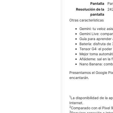
Pantalla
Pan
Resolución de la
242
pantalla
Otras características
Gemini: tu veloz asi
Gemini Live: compar
Guía para aprender a
Batería: disfruta d
Tensor G4: el poder 
​​​​​​​Mejor toma aut
Añádeme: sal en la 
Nano Banana: combina
Presentamos el Google Pixel
encantarán.
1
La disponibilidad de la ap
Internet.
2
Comparado con el Pixel 
3
Requiere conexión a Inter