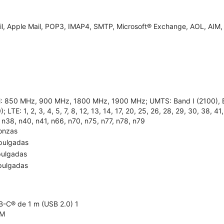
l, Apple Mail, POP3, IMAP4, SMTP, Microsoft® Exchange, AOL, AIM,
 850 MHz, 900 MHz, 1800 MHz, 1900 MHz; UMTS: Band I (2100), Ban
); LTE: 1, 2, 3, 4, 5, 7, 8, 12, 13, 14, 17, 20, 25, 26, 28, 29, 30, 38, 4
 n38, n40, n41, n66, n70, n75, n77, n78, n79
onzas
pulgadas
pulgadas
pulgadas
-C® de 1 m (USB 2.0) 1
IM