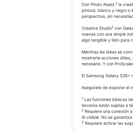
2
Con Photo Assist,
la creat
pintura, blanco y negro o 
perspectiva, sin necesida
2
Creative Studio
con Galax
nuevas con una simple ind
algo tangible y listo para c
Mientras las ideas se con
mostrarte acciones útiles,
necesario. Y con ProScaler
El Samsung Galaxy S26+ reú
Asegúrate de explorar el
1
Las funciones básicas de
terceros están sujetas a t
2
Requiere una conexión a 
AI visible. No se garantiza
3
Requiere activar las suge