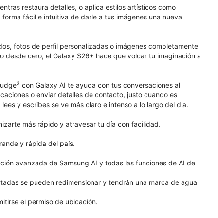
ntras restaura detalles, o aplica estilos artísticos como
 forma fácil e intuitiva de darle a tus imágenes una nueva
ados, fotos de perfil personalizadas o imágenes completamente
 desde cero, el Galaxy S26+ hace que volcar tu imaginación a
3
Nudge
con Galaxy AI te ayuda con tus conversaciones al
icaciones o enviar detalles de contacto, justo cuando es
lees y escribes se ve más claro e intenso a lo largo del día.
zarte más rápido y atravesar tu día con facilidad.
rande y rápida del país.
nción avanzada de Samsung AI y todas las funciones de AI de
ditadas se pueden redimensionar y tendrán una marca de agua
itirse el permiso de ubicación.