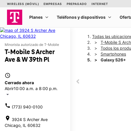
Todas las ubicacion
T-Mobile S Arch
Minorista autorizado de T-Mobile
Todos los prod
T-Mobile S Archer
Smartphones
Ave & W 39th Pl
Galaxy S26+
access_time
This carousel shows one la
Cerrado ahora
This carousel contains a c
Abrir
10:00 a.m. a 8:00 p.m.
arrow_drop_down
call
(773) 940-0100
location_on
3924 S Archer Ave
Chicago, IL 60632