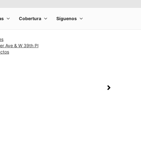
es
er Ave & W 39th Pl
uctos
rge product image at a time. Use the Previous and Next buttons to m
olumn of small thumbnails. Selecting a thumbnail will change the main 