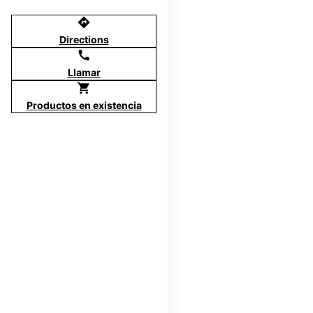
directions
Directions
call
Llamar
shopping_cart
Productos en existencia