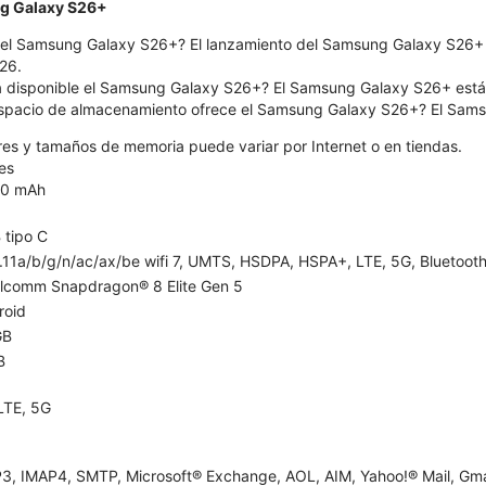
ng Galaxy S26+
el Samsung Galaxy S26+? El lanzamiento del Samsung Galaxy S26+ se
26.
á disponible el Samsung Galaxy S26+? El Samsung Galaxy S26+ está di
spacio de almacenamiento ofrece el Samsung Galaxy S26+? El Sams
ores y tamaños de memoria puede variar por Internet o en tiendas.
es
0 mAh
 tipo C
11a/b/g/n/ac/ax/be wifi 7, UMTS, HSDPA, HSPA+, LTE, 5G, Bluetooth 
lcomm Snapdragon® 8 Elite Gen 5
roid
GB
B
LTE, 5G
3, IMAP4, SMTP, Microsoft® Exchange, AOL, AIM, Yahoo!® Mail, Gma