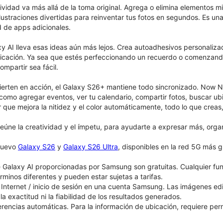
ividad va más allá de la toma original. Agrega o elimina elementos mie
ilustraciones divertidas para reinventar tus fotos en segundos. Es una
d de apps adicionales.
y AI lleva esas ideas aún más lejos. Crea autoadhesivos personaliz
icación. Ya sea que estés perfeccionando un recuerdo o comenzando
ompartir sea fácil.
vierten en acción, el Galaxy S26+ mantiene todo sincronizado. Now 
 como agregar eventos, ver tu calendario, compartir fotos, buscar ub
 que mejora la nitidez y el color automáticamente, todo lo que creas, 
ne la creatividad y el ímpetu, para ayudarte a expresar más, organi
 nuevo
Galaxy S26
y
Galaxy S26 Ultra
, disponibles en la red 5G más g
 Galaxy AI proporcionadas por Samsung son gratuitas. Cualquier fu
érminos diferentes y pueden estar sujetas a tarifas.
Internet / inicio de sesión en una cuenta Samsung. Las imágenes e
 la exactitud ni la fiabilidad de los resultados generados.
rencias automáticas. Para la información de ubicación, requiere perm