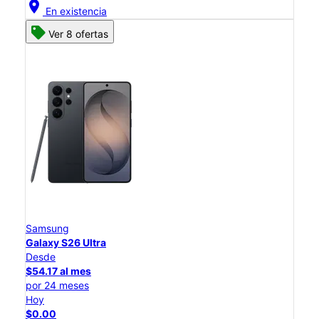
location_on
En existencia
Ver 8 ofertas
Samsung
Galaxy S26 Ultra
Desde
$54.17 al mes
por 24 meses
Hoy
$0.00