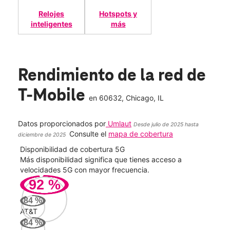
Relojes
Hotspots y
inteligentes
más
Rendimiento de la red de
T-Mobile
en
60632
, Chicago, IL
Datos proporcionados por
Umlaut
Desde julio de 2025 hasta
Consulte el
mapa de cobertura
diciembre de 2025
Disponibilidad de cobertura 5G
Velo
ad
Más disponibilidad significa que tienes acceso a
Mayo
le.
velocidades 5G con mayor frecuencia.
vide
92
%
230
84
%
Mbp
AT&T
84
%