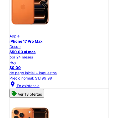
Apple
iPhone 17 Pro Max
Desde
$50.00 al mes
por 24 meses
Hoy
$0.00
de pago inicial + impuestos
Precio normal: $1,199.99
location_on
En existencia
Ver 13 ofertas