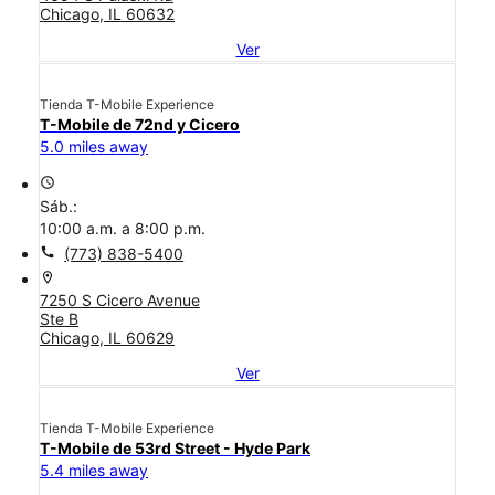
Chicago, IL 60632
Ver
Tienda T-Mobile Experience
T-Mobile de 72nd y Cicero
5.0 miles away
access_time
Sáb.:
10:00 a.m. a 8:00 p.m.
call
(773) 838-5400
location_on
7250 S Cicero Avenue
Ste B
Chicago, IL 60629
Ver
Tienda T-Mobile Experience
T-Mobile de 53rd Street - Hyde Park
5.4 miles away