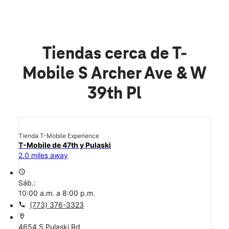
Tiendas cerca de T-
Mobile S Archer Ave & W
39th Pl
Tienda T-Mobile Experience
T-Mobile de 47th y Pulaski
2.0 miles away
access_time
Sáb.:
10:00 a.m. a 8:00 p.m.
call
(773) 376-3323
location_on
4654 S Pulaski Rd