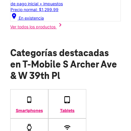
de pago inicial + impuestos
Precio normal: $1,299.99
location_on
En existencia
chevron_right
Ver todos los productos
Categorías destacadas
en T-Mobile S Archer Ave
& W 39th Pl
Smartphones
Tablets