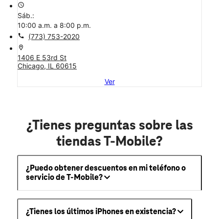
access_time
Sáb.:
10:00 a.m. a 8:00 p.m.
call
(773) 753-2020
location_on
1406 E 53rd St
Chicago, IL 60615
Ver
¿Tienes preguntas sobre las
tiendas T-Mobile?
¿Puedo obtener descuentos en mi teléfono o
servicio de T-Mobile?
¿Tienes los últimos iPhones en existencia?