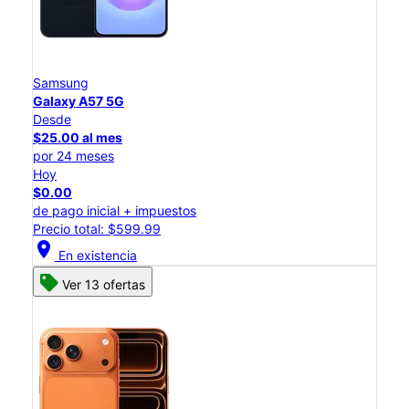
Samsung
Galaxy A57 5G
Desde
$25.00 al mes
por 24 meses
Hoy
$0.00
de pago inicial + impuestos
Precio total: $599.99
location_on
En existencia
Ver 13 ofertas