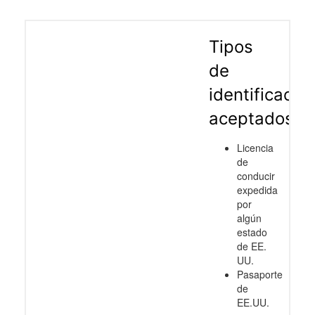
Tipos
de
identificació
aceptados
Licencia
de
conducir
expedida
por
algún
estado
de EE.
UU.
Pasaporte
de
EE.UU.