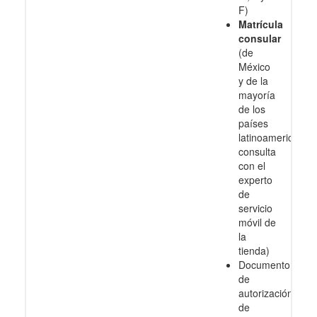
F)
Matrícula
consular
(de
México
y de la
mayoría
de los
países
latinoamericanos
consulta
con el
experto
de
servicio
móvil de
la
tienda)
Documento
de
autorización
de