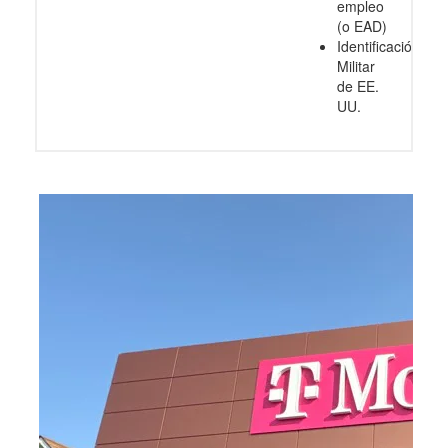
empleo
(o EAD)
Identificación
Militar
de EE.
UU.