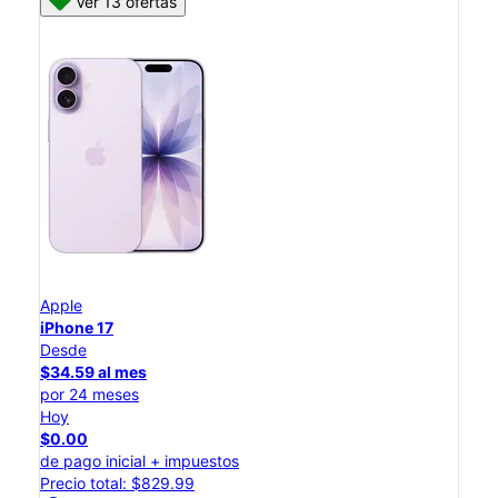
Ver 13 ofertas
Apple
iPhone 17
Desde
$34.59 al mes
por 24 meses
Hoy
$0.00
de pago inicial + impuestos
Precio total: $829.99