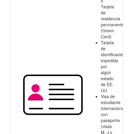
o
Tarjeta
de
residencia
permanente
(Green
Card)
Tarjeta
de
identificación
expedida
por
algún
estado
de EE.
UU.
Visa de
estudiante
internacional
con
pasaporte
(visas
M, J y