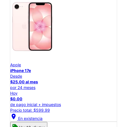
Apple
iPhone 17e
Desde
$25.00 al mes
por 24 meses
Hoy
$0.00
de pago inicial + impuestos
Precio total: $599.99
location_on
En existencia