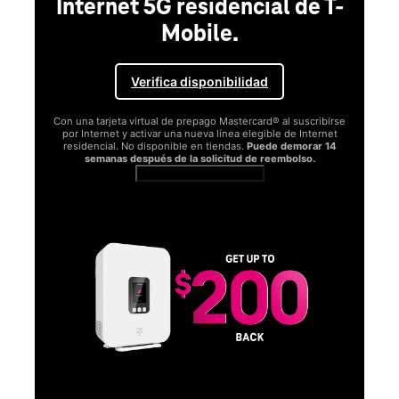
Internet 5G residencial de T-
Mobile.
Verifica disponibilidad
Con una tarjeta virtual de prepago Mastercard® al suscribirse
por Internet y activar una nueva línea elegible de Internet
residencial. No disponible en tiendas.
Puede demorar 14
semanas después de la solicitud de reembolso.
Ver términos completos
SA
D
S
Obt
fun
O