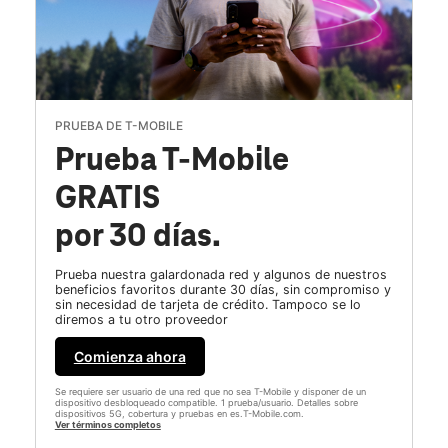
PRUEBA DE T-MOBILE
Prueba T-Mobile
GRATIS
por 30 días.
Prueba nuestra galardonada red y algunos de nuestros
beneficios favoritos durante 30 días, sin compromiso y
sin necesidad de tarjeta de crédito. Tampoco se lo
diremos a tu otro proveedor
Comienza ahora
Se requiere ser usuario de una red que no sea T-Mobile y disponer de un
dispositivo desbloqueado compatible. 1 prueba/usuario. Detalles sobre
dispositivos 5G, cobertura y pruebas en es.T-Mobile.com.
Ver términos completos