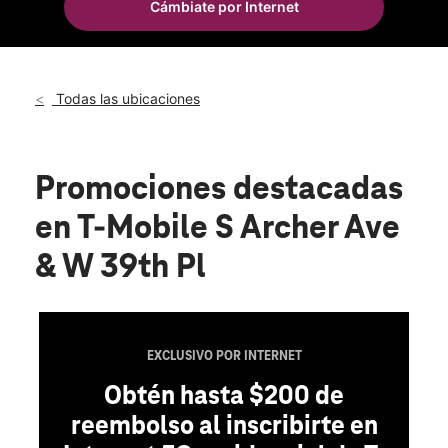
Cámbiate por Internet
Vie.:
10:00 a.m. a 8:00 p.m.
location_on
3924 S Archer Ave Chicago, IL 60632
Todas las ubicaciones
Promociones destacadas
en T-Mobile S Archer Ave
& W 39th Pl
EXCLUSIVO POR INTERNET
Obtén hasta $200 de
reembolso al inscribirte en