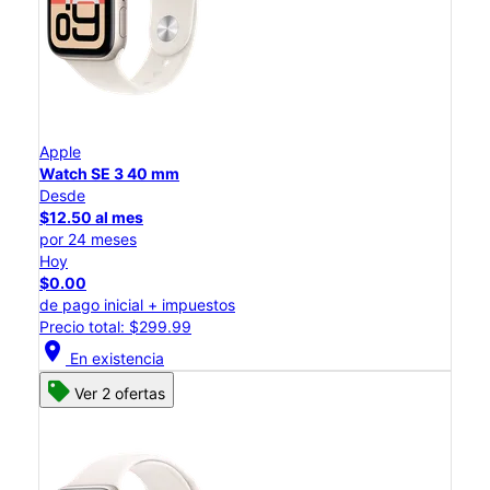
Apple
Watch SE 3 40 mm
Desde
$12.50 al mes
por 24 meses
Hoy
$0.00
de pago inicial + impuestos
Precio total: $299.99
location_on
En existencia
Ver 2 ofertas