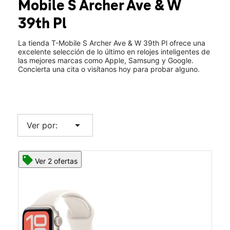
Mobile
S Archer Ave & W
Mié.:
10:00 a.m. a 8:00 p.m.
location_on
39th Pl
3924 S Archer Ave Chicago, IL 60632
La tienda T-Mobile S Archer Ave & W 39th Pl ofrece una
excelente selección de lo último en relojes inteligentes de
las mejores marcas como Apple, Samsung y Google.
Concierta una cita o visítanos hoy para probar alguno.
arrow_drop_down
Ver por:
Ver 2 ofertas