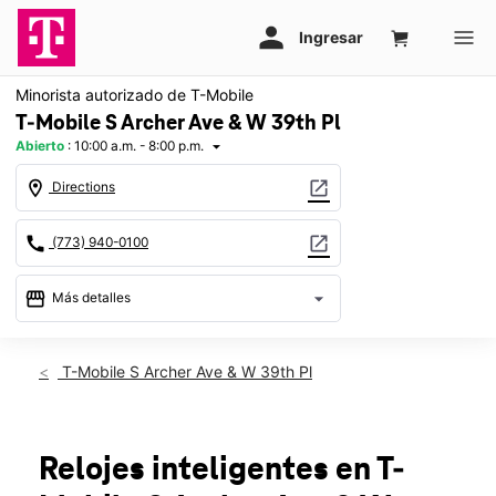
Minorista autorizado de T-Mobile
T-Mobile S Archer Ave & W 39th Pl
Abierto
:
10:00 a.m. - 8:00 p.m.
arrow_drop_down
location_on
open_in_new
Directions
call
open_in_new
(773) 940-0100
storefront
arrow_drop_down
Más detalles
Abrir
access_time
Jue.:
10:00 a.m. a 8:00 p.m.
T-Mobile S Archer Ave & W 39th Pl
Vie.:
10:00 a.m. a 8:00 p.m.
Sáb.:
10:00 a.m. a 8:00 p.m.
Dom.:
11:00 a.m. a 6:00 p.m.
Lun.:
10:00 a.m. a 8:00 p.m.
Relojes inteligentes
en T-
Mar.:
10:00 a.m. a 8:00 p.m.