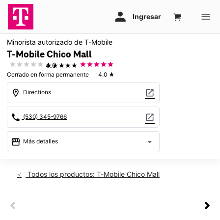
Minorista autorizado de T-Mobile
T-Mobile Chico Mall
★★★★★
4.0
Cerrado en forma permanente
4.0
★
location_on
open_in_new
Directions
call
open_in_new
(530) 345-9766
storefront
arrow_drop_down
Más detalles
warning
location_on
Todos los productos: T-Mobile Chico Mall
1950 E 20th Street Ste 513 Chico, CA 95928
This carousel shows one large product image at a time. Use th
This carousel contains a column of small thumbnails. Selecting 