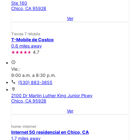
Ste 160
Chico, CA 95928
Ver
Tienda T-Mobile
T-Mobile de Costco
0.6 miles away
4.7
access_time
Vie.:
9:00 a.m. a 8:30 p.m.
call
(530) 883-3855
location_on
2100 Dr Martin Luther King Junior Pkwy
Chico, CA 95928
Ver
home-internet
Internet 5G residencial en Chico, CA
1.7 miles away