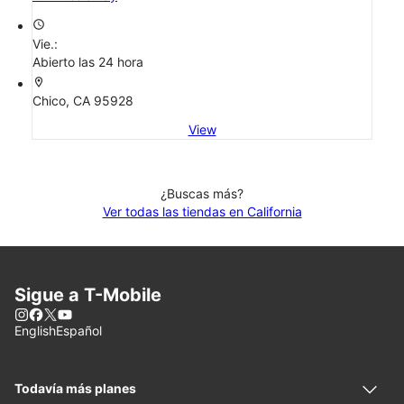
access_time
Vie.:
Abierto las 24 hora
location_on
Chico, CA 95928
View
¿Buscas más?
Ver todas las tiendas en California