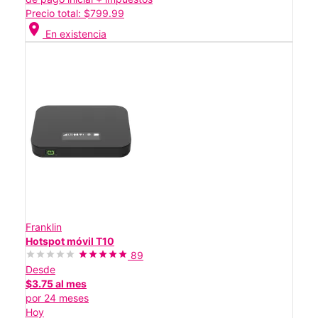
Precio total: $799.99
location_on
En existencia
Franklin
Hotspot móvil T10
89
Desde
$3.75 al mes
por 24 meses
Hoy