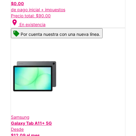
$0.00
de pago inicial + impuestos
Precio total: $90.00
location_on
En existencia
Por cuenta nuestra con una nueva línea.
Samsung
Galaxy Tab A11+ 5G
Desde
$12.09 al mes