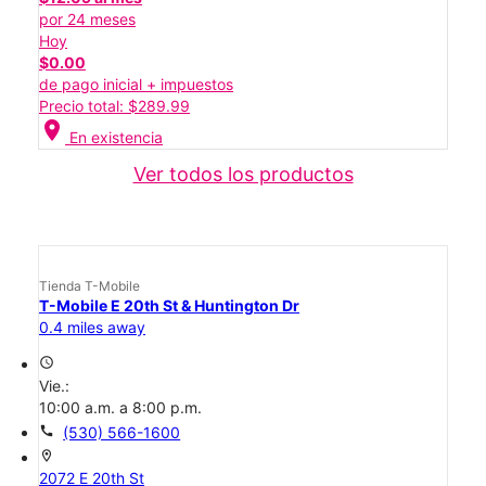
por 24 meses
Hoy
$0.00
de pago inicial + impuestos
Precio total: $289.99
location_on
En existencia
Ver todos los productos
Tienda T-Mobile
T-Mobile E 20th St & Huntington Dr
0.4 miles away
access_time
Vie.:
10:00 a.m. a 8:00 p.m.
call
(530) 566-1600
location_on
2072 E 20th St