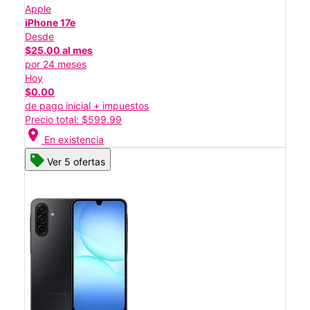
Apple
iPhone 17e
Desde
$25.00 al mes
por 24 meses
Hoy
$0.00
de pago inicial + impuestos
Precio total: $599.99
location_on
En existencia
Ver 5 ofertas