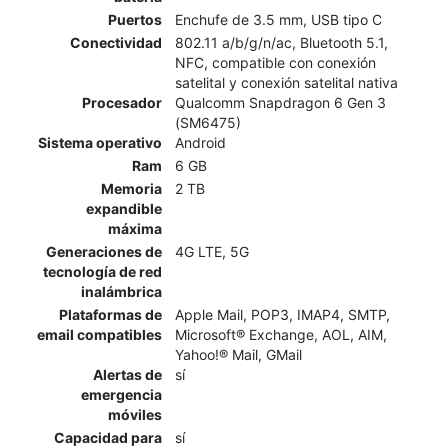
Puertos
Enchufe de 3.5 mm, USB tipo C
Conectividad
802.11 a/b/g/n/ac, Bluetooth 5.1,
NFC, compatible con conexión
satelital y conexión satelital nativa
Procesador
Qualcomm Snapdragon 6 Gen 3
(SM6475)
Sistema operativo
Android
Ram
6 GB
Memoria
2 TB
expandible
máxima
Generaciones de
4G LTE, 5G
tecnología de red
inalámbrica
Plataformas de
Apple Mail, POP3, IMAP4, SMTP,
email compatibles
Microsoft® Exchange, AOL, AIM,
Yahoo!® Mail, GMail
Alertas de
sí
emergencia
móviles
Capacidad para
sí