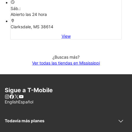
access_time
Sáb.:
Abierto las 24 hora
location_on
Clarksdale, MS 38614
View
¿Buscas más?
Ver todas las tiendas en Mississippi