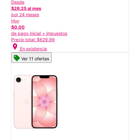
Desde
$26.25 al mes
por 24 meses
Hoy
$0.00
de pago inicial + impuestos
Precio total: $629.99
location_on
En existencia
Ver 11 ofertas