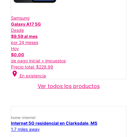
Samsung
Galaxy A17 5G
Desde
$9.59 al mes
por 24 meses
Hoy
$0.00
de pago inicial + impuestos
Precio total: $229.99
location_on
En existencia
Ver todos los productos
home-internet
Internet 5G residencial en Clarksdale, MS
1.7 miles away