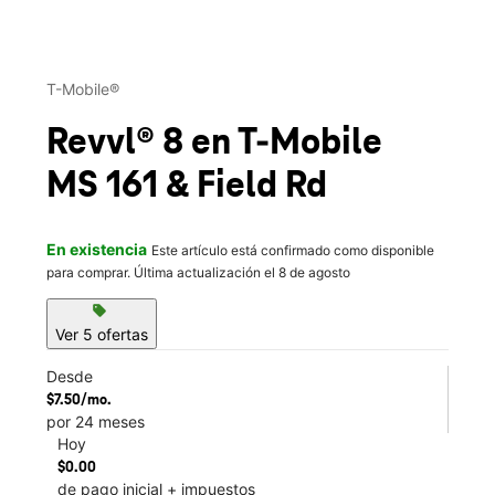
This carousel contains a column of small thumbnails. Selecting 
T-Mobile®
Revvl® 8
en T-Mobile
MS 161 & Field Rd
En existencia
Este artículo está confirmado como disponible
para comprar. Última actualización el 8 de agosto
sell
Ver 5 ofertas
Desde
$7.50/mo.
por 24 meses
Hoy
$0.00
de pago inicial + impuestos