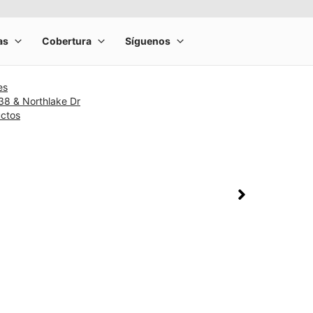
es
38 & Northlake Dr
uctos
rge product image at a time. Use the Previous and Next buttons to m
olumn of small thumbnails. Selecting a thumbnail will change the main 