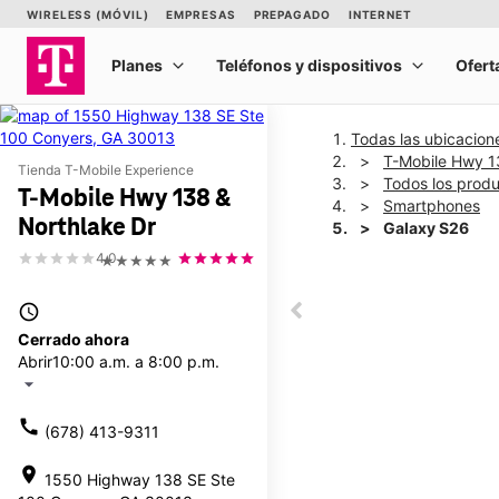
Todas las ubicacion
T-Mobile Hwy 1
Tienda T-Mobile Experience
Todos los prod
T-Mobile Hwy 138 &
Smartphones
Northlake Dr
Galaxy S26
4.0
★★★★★
This carousel shows one la
access_time
This carousel contains a c
Cerrado ahora
Abrir
10:00 a.m. a 8:00 p.m.
arrow_drop_down
call
(678) 413-9311
location_on
1550 Highway 138 SE Ste