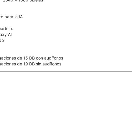
o para la IA.
ártelo.
axy AI
ído
saciones de 15 DB con audífonos
aciones de 19 DB sin audífonos