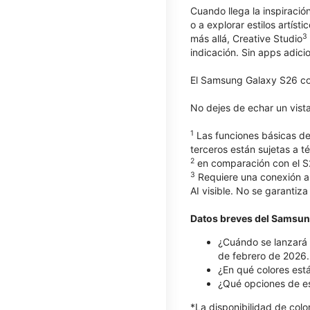
Cuando llega la inspiración
o a explorar estilos artís
3
más allá, Creative Studio
indicación. Sin apps adici
El Samsung Galaxy S26 com
No dejes de echar un vist
1
Las funciones básicas de
terceros están sujetas a t
2
en comparación con el S
3
Requiere una conexión a 
AI visible. No se garantiza
Datos breves del Samsun
¿Cuándo se lanzará 
de febrero de 2026.
¿En qué colores est
¿Qué opciones de e
*La disponibilidad de col