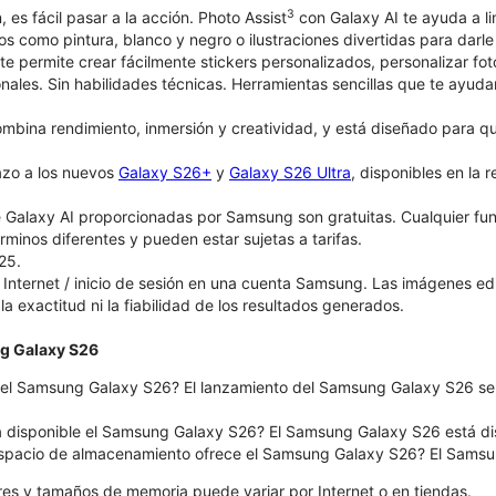
3
, es fácil pasar a la acción. Photo Assist
con Galaxy AI te ayuda a li
ticos como pintura, blanco y negro o ilustraciones divertidas para dar
te permite crear fácilmente stickers personalizados, personalizar fo
onales. Sin habilidades técnicas. Herramientas sencillas que te ayuda
bina rendimiento, inmersión y creatividad, y está diseñado para que 
azo a los nuevos
Galaxy S26+
y
Galaxy S26 Ultra
, disponibles en la 
 Galaxy AI proporcionadas por Samsung son gratuitas. Cualquier fu
érminos diferentes y pueden estar sujetas a tarifas.
25.
Internet / inicio de sesión en una cuenta Samsung. Las imágenes e
 la exactitud ni la fiabilidad de los resultados generados.
g Galaxy S26
el Samsung Galaxy S26? El lanzamiento del Samsung Galaxy S26 será
á disponible el Samsung Galaxy S26? El Samsung Galaxy S26 está dispo
spacio de almacenamiento ofrece el Samsung Galaxy S26? El Samsun
ores y tamaños de memoria puede variar por Internet o en tiendas.