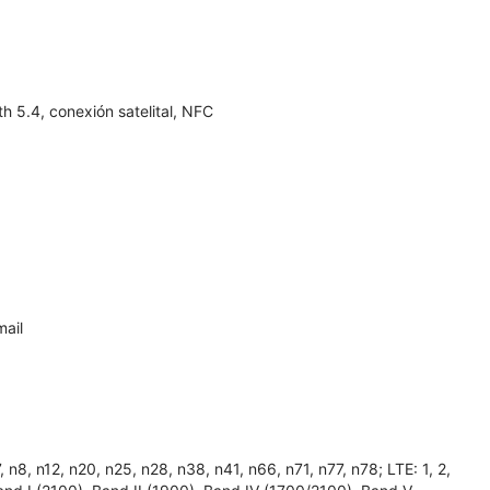
 5.4, conexión satelital, NFC
ail
, n12, n20, n25, n28, n38, n41, n66, n71, n77, n78; LTE: 1, 2,