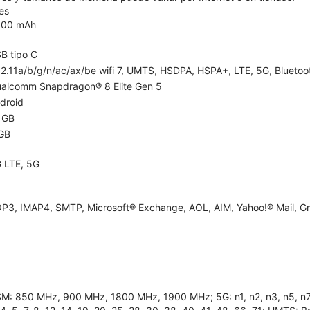
es
300 mAh
B tipo C
2.11a/b/g/n/ac/ax/be wifi 7, UMTS, HSDPA, HSPA+, LTE, 5G, Bluetooth
alcomm Snapdragon® 8 Elite Gen 5
droid
 GB
GB
 LTE, 5G
P3, IMAP4, SMTP, Microsoft® Exchange, AOL, AIM, Yahoo!® Mail, Gm
M: 850 MHz, 900 MHz, 1800 MHz, 1900 MHz; 5G: n1, n2, n3, n5, n7, n8