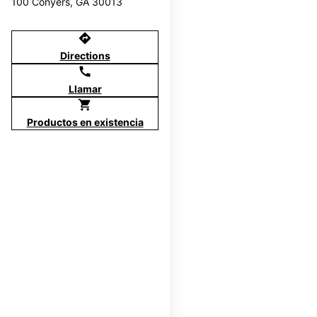
100 Conyers, GA 30013
directions
Directions
call
Llamar
shopping_cart
Productos en existencia