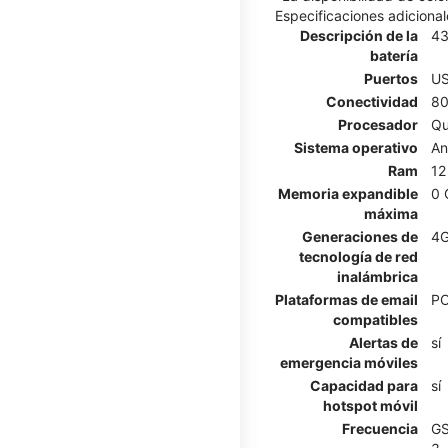
Especificaciones adicional
Descripción de la
4
batería
Puertos
US
Conectividad
80
Procesador
Qu
Sistema operativo
An
Ram
12
Memoria expandible
0 
máxima
Generaciones de
4G
tecnología de red
inalámbrica
Plataformas de email
PO
compatibles
Alertas de
sí
emergencia móviles
Capacidad para
sí
hotspot móvil
Frecuencia
GS