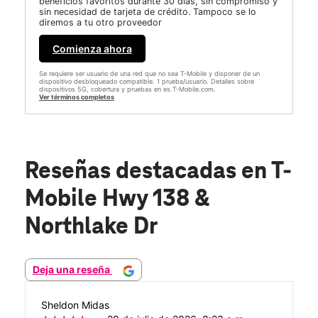
beneficios favoritos durante 30 días, sin compromiso y
sin necesidad de tarjeta de crédito. Tampoco se lo
diremos a tu otro proveedor
Comienza ahora
Se requiere ser usuario de una red que no sea T-Mobile y disponer de un
dispositivo desbloqueado compatible. 1 prueba/usuario. Detalles sobre
dispositivos 5G, cobertura y pruebas en es.T-Mobile.com.
Ver términos completos
Reseñas destacadas
en T-
Mobile Hwy 138 &
Northlake Dr
Deja una reseña
Sheldon Midas