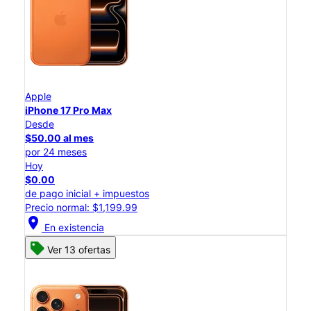
Apple
iPhone 17 Pro Max
Desde
$50.00 al mes
por 24 meses
Hoy
$0.00
de pago inicial + impuestos
Precio normal: $1,199.99
location_on
En existencia
Ver 13 ofertas