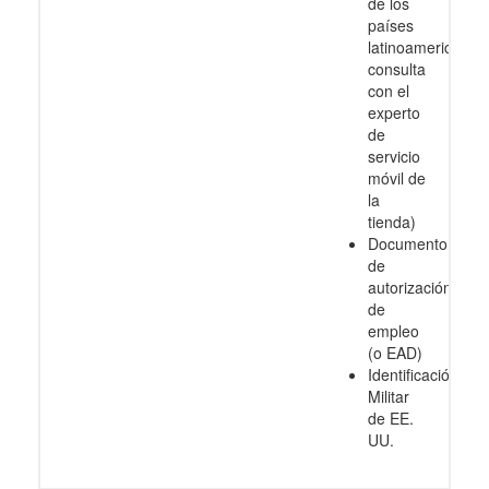
de los
países
latinoamericanos
consulta
con el
experto
de
servicio
móvil de
la
tienda)
Documento
de
autorización
de
empleo
(o EAD)
Identificación
Militar
de EE.
UU.