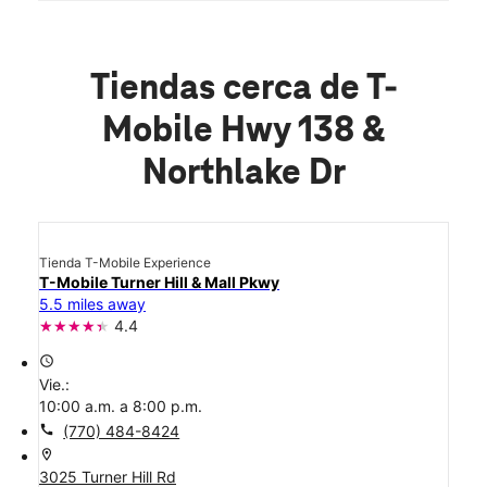
Tiendas cerca de T-
Mobile Hwy 138 &
Northlake Dr
Tienda T-Mobile Experience
T-Mobile Turner Hill & Mall Pkwy
5.5 miles away
4.4
access_time
Vie.:
10:00 a.m. a 8:00 p.m.
call
(770) 484-8424
location_on
3025 Turner Hill Rd