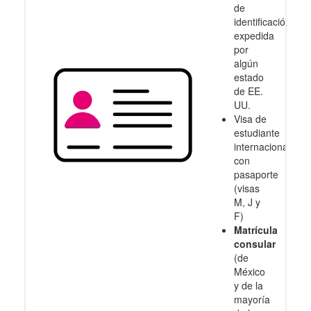
de
identificación
expedida
por
algún
estado
de EE.
UU.
Visa de
estudiante
internacional
con
pasaporte
(visas
M, J y
F)
Matrícula
consular
(de
México
y de la
mayoría