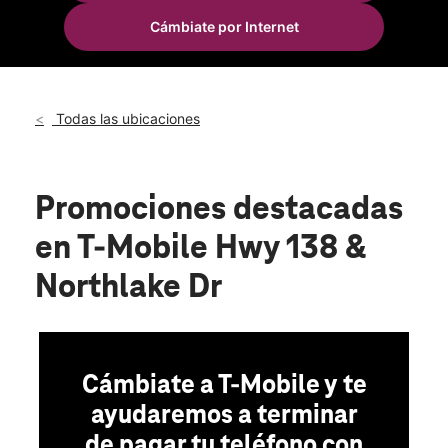
Mié.:
10:00 a.m. a 8:00 p.m.
Cámbiate por Internet
Jue.:
10:00 a.m. a 8:00 p.m.
location_on
1550 Highway 138 SE Ste 100 Conyers, GA 30013
Todas las ubicaciones
Promociones destacadas
en T-Mobile Hwy 138 &
Northlake Dr
Cámbiate a T-Mobile y te
ayudaremos a terminar
de pagar tu teléfono con