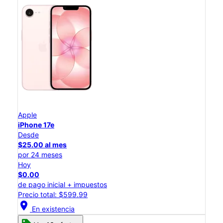
Apple
iPhone 17e
Desde
$25.00 al mes
por 24 meses
Hoy
$0.00
de pago inicial + impuestos
Precio total: $599.99
location_on
En existencia