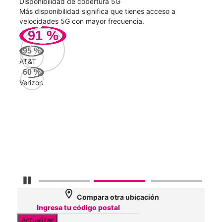
Disponibilidad de cobertura 5G
Velo
ad
Más disponibilidad significa que tienes acceso a
Mayo
le.
velocidades 5G con mayor frecuencia.
vide
91
%
284
95
%
Mbp
AT&T
60
%
Verizon
AT&
106
Mbp
Veri
93
Mbp
Detener carrusel
location_on
Compara otra ubicación
Actualizar