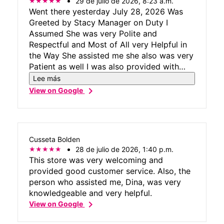
29 de julio de 2026, 8:23 a.m.
Went there yesterday July 28, 2026 Was
Greeted by Stacy Manager on Duty I
Assumed She was very Polite and
Respectful and Most of All very Helpful in
the Way She assisted me she also was very
Patient as well I was also provided with
some Vital Information to questions asked
Lee más
my overall Experience was great 100 %
chevron_right
View on Google
Cusseta Bolden
28 de julio de 2026, 1:40 p.m.
This store was very welcoming and
provided good customer service. Also, the
person who assisted me, Dina, was very
knowledgeable and very helpful.
chevron_right
View on Google