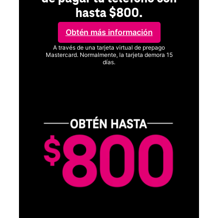
hasta $800.
Obtén más información
A través de una tarjeta virtual de prepago
Mastercard. Normalmente, la tarjeta demora 15
días.
Ver términos completos
C