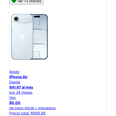
Ver 13 ofertas
Apple
iPhone Air
Desde
$41.67 al mes
por 24 meses
Hoy
$0.00
de pago inicial + impuestos
Precio total: $999.99