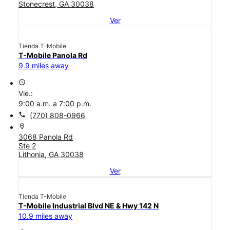
Stonecrest, GA 30038
Ver
Tienda T-Mobile
T-Mobile Panola Rd
9.9 miles away
access_time
Vie.:
9:00 a.m. a 7:00 p.m.
call
(770) 808-0966
location_on
3068 Panola Rd
Ste 2
Lithonia, GA 30038
Ver
Tienda T-Mobile
T-Mobile Industrial Blvd NE & Hwy 142 N
10.9 miles away