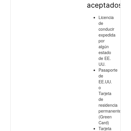
aceptados
Licencia
de
conducir
expedida
por
algún
estado
de EE.
UU.
Pasaporte
de
EE.UU.
o
Tarjeta
de
residencia
permanente
(Green
Card)
Tarjeta