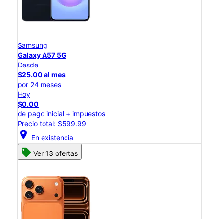
Samsung
Galaxy A57 5G
Desde
$25.00 al mes
por 24 meses
Hoy
$0.00
de pago inicial + impuestos
Precio total: $599.99
location_on
En existencia
Ver 13 ofertas