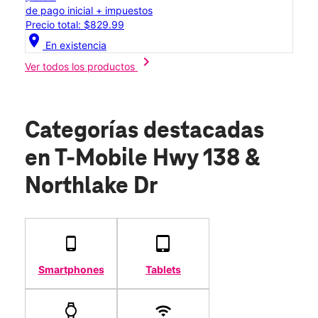
de pago inicial + impuestos
Precio total: $829.99
location_on
En existencia
chevron_right
Ver todos los productos
Categorías destacadas
en T-Mobile Hwy 138 &
Northlake Dr
Smartphones
Tablets