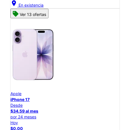
location_on
En existencia
Ver 13 ofertas
Apple
iPhone 17
Desde
$34.59 al mes
por 24 meses
Hoy
$0.00