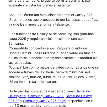
clima para tu noche, lo que te permite estar un paso
adelante y ajustar los planes al instante.
Con un teléfono tan evolucionado como el Galaxy S25
Ultra, no tienes que preocuparte por las cosas pequeñas,
ya que las maneja de forma inteligente.
1
Las funciones de Galaxy AI de Samsung son gratuitas
hasta 2025 y requieren iniciar sesión en una cuenta
Samsung.
2
Compatible con ciertas apps. Requiere cuenta de
Google Gemini. Los resultados pueden variar en función
de los datos proporcionados; compruebe la exactitud de
las respuestas.
3
Compatible con formatos de video comunes a los que se
accede a través de la galería; permite minimizar seis
sonidos (voz, música, ruido, multitud, naturaleza, viento).
Utiliza IA; los resultados varían.
No te pierdas los nuevos y espectaculares
Samsung
Galaxy S25
,
Samsung Galaxy S25+
,
Samsung Galaxy
S25 FE
y
Samsung Galaxy S25 Edge
, disponibles en la
red 5G más grande y rápida del país.