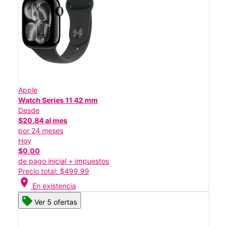
Apple
Watch Series 11 42 mm
Desde
$20.84 al mes
por 24 meses
Hoy
$0.00
de pago inicial + impuestos
Precio total: $499.99
location_on
En existencia
Ver 5 ofertas