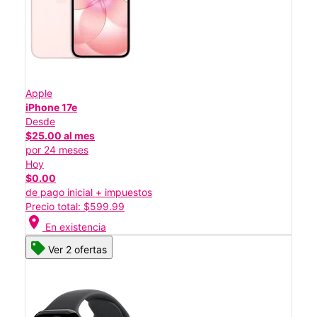
Apple
iPhone 17e
Desde
$25.00 al mes
por 24 meses
Hoy
$0.00
de pago inicial + impuestos
Precio total: $599.99
location_on
En existencia
Ver 2 ofertas