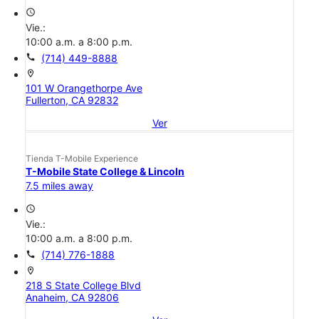
access_time
Vie.:
10:00 a.m. a 8:00 p.m.
call
(714) 449-8888
location_on
101 W Orangethorpe Ave
Fullerton, CA 92832
Ver
Tienda T-Mobile Experience
T-Mobile State College & Lincoln
7.5 miles away
access_time
Vie.:
10:00 a.m. a 8:00 p.m.
call
(714) 776-1888
location_on
218 S State College Blvd
Anaheim, CA 92806