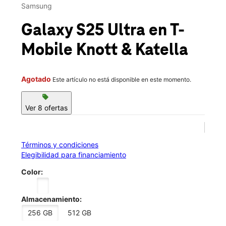
Mié.:
10:00 a.m. a 8:00 p.m.
Samsung
Jue.:
10:00 a.m. a 8:00 p.m.
location_on
Galaxy S25 Ultra
en T-
6952 Katella Ave Cypress, CA 90630
Mobile
Knott & Katella
Agotado
Este artículo no está disponible en este momento.
sell
Ver 8 ofertas
Términos y condiciones
Elegibilidad para financiamiento
Color:
Almacenamiento:
256 GB
512 GB