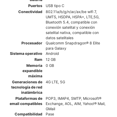
Puertos
USB tipo C
Conectividad
802.11a/b/g/n/ac/ax/be wifi 7,
UMTS, HSDPA, HSPA+, LTE,5G,
Bluetooth 5.4, compatible con
conexión satelital y conexión
satelital nativa, compatible con
datos satelitales​​​​​​​
Procesador
Qualcomm Snapdragon® 8 Elite
para Galaxy
Sistema operativo
Android
Ram
12 GB
Memoria
0 GB
expandible
máxima
Generaciones de
4G LTE, 5G
tecnología de red
inalámbrica
Plataformas de
POP3, IMAP4, SMTP, Microsoft®
email compatibles
Exchange, AOL, AIM, Yahoo!® Mail,
GMail
Compatibilidad
Pase