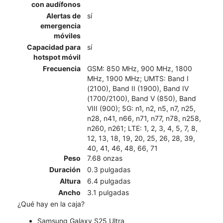
con audífonos
Alertas de
sí
emergencia
móviles
Capacidad para
sí
hotspot móvil
Frecuencia
GSM: 850 MHz, 900 MHz, 1800
MHz, 1900 MHz; UMTS: Band I
(2100), Band II (1900), Band IV
(1700/2100), Band V (850), Band
VIII (900); 5G: n1, n2, n5, n7, n25,
n28, n41, n66, n71, n77, n78, n258,
n260, n261; LTE: 1, 2, 3, 4, 5, 7, 8,
12, 13, 18, 19, 20, 25, 26, 28, 39,
40, 41, 46, 48, 66, 71
Peso
7.68 onzas
Duración
0.3 pulgadas
Altura
6.4 pulgadas
Ancho
3.1 pulgadas
¿Qué hay en la caja?
Samsung Galaxy S25 Ultra