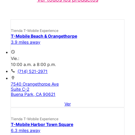
Tienda T-Mobile Experience
T-Mobile Beach & Orangethorpe
3.9 miles away
access_time
Vie.:
10:00 a.m. a 8:00 p.m.
call
(714) 521-2971
location_on
7540 Orangethorpe Ave
Suite C-2
Buena Park, CA 90621
Ver
Tienda T-Mobile Experience
T-Mobile Harbor Town Square
6.3 miles away