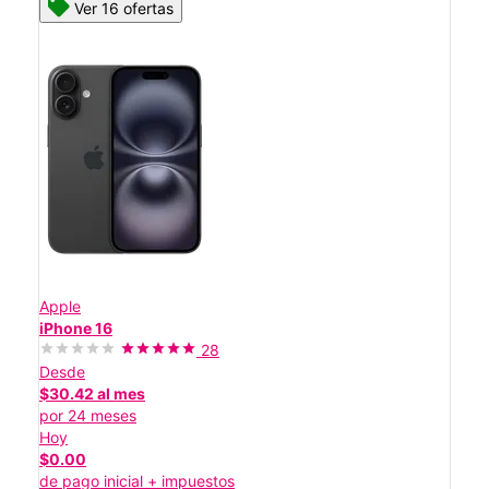
Ver 16 ofertas
Apple
iPhone 16
28
Desde
$30.42 al mes
por 24 meses
Hoy
$0.00
de pago inicial + impuestos