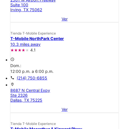
Suite 100
Irving, TX 75062
Ver
Tienda T-Mobile Experience
T-Mobile NorthPark Center
10.3 miles away
4.1
access_time
Dom.:
12:00 p.m. a 6:00 p.m.
call
(214) 750-6855
location_on
8687 N Central Expy
Ste 2326
Dallas, TX 75225
Ver
Tienda T-Mobile Experience
T-Mobile Macarthur & Kinwest Pkwy