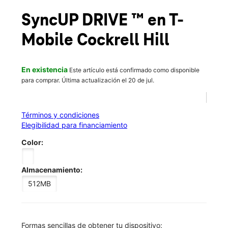
Sáb.:
10:00 a.m. a 8:00 p.m.
location_on
SyncUP DRIVE ™
en T-
4390 Interstate 30 Suite 100 Dallas, TX 75211
Mobile
Cockrell Hill
En existencia
Este artículo está confirmado como disponible
para comprar. Última actualización el 20 de jul.
Términos y condiciones
Elegibilidad para financiamiento
Color:
Almacenamiento:
512MB
​​​​​​​Formas sencillas de obtener tu dispositivo: