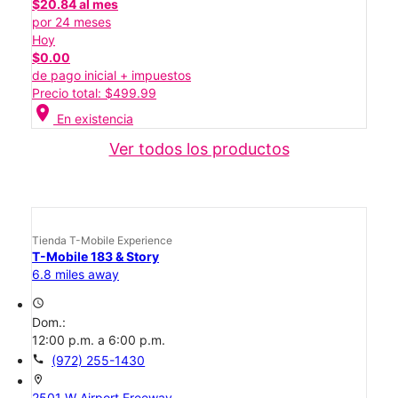
$20.84 al mes
por 24 meses
Hoy
$0.00
de pago inicial + impuestos
Precio total: $499.99
location_on
En existencia
Ver todos los productos
Tienda T-Mobile Experience
T-Mobile 183 & Story
6.8 miles away
access_time
Dom.:
12:00 p.m. a 6:00 p.m.
call
(972) 255-1430
location_on
2501 W Airport Freeway