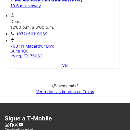
10.6 miles away
access_time
Dom.:
12:00 p.m. a 6:00 p.m.
call
(972) 501-9069
location_on
7601 N Macarthur Blvd
Suite 100
Irving, TX 75063
Ver
¿Buscas más?
Ver todas las tiendas en Texas