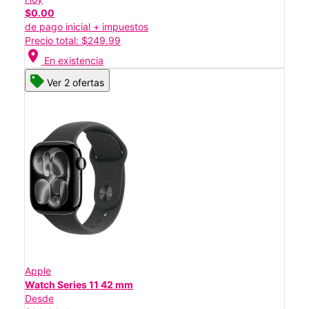
$0.00
de pago inicial + impuestos
Precio total: $249.99
location_on
En existencia
Ver 2 ofertas
Apple
Watch Series 11 42 mm
Desde