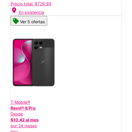
Precio total: $729.99
location_on
En existencia
Ver 5 ofertas
T-Mobile®
Revvl® 8 Pro
Desde
$10.42 al mes
por 24 meses
Hoy