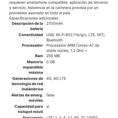
requieren smartphone compatible, aplicación de terceros
y servicio. Asistencia en la carretera provista por un
proveedor asociado en todo el país.
Especificaciones adicionales
Descripción de la
2700mAh
batería
Conectividad
USB, Wi-Fi 802.11b/g/n, LTE, NFC,
Bluetooth
Procesador
Procesador ARM Cortex-A7 de
doble núcleo, 1.2 GHz +
Ram
256 MB
Memoria
0 GB
expandible
máxima
Generaciones de
4G, 4G LTE
tecnología de red
inalámbrica
Alertas de emerg.
false
móviles
Capacidad para
sí
hotspot móvil
Frecuencia
LTE: 2, 4, 5, 12, 66, 71; UMTS: