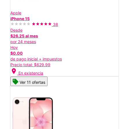
Apple
iPhone 15
38
Desde
$26.25 al mes
por 24 meses
Hoy
$0.00
de pago inicial + impuestos
Precio total: $629.99
location_on
En existencia
Ver 11 ofertas