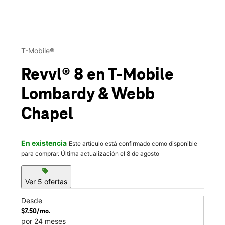
This carousel contains a column of small thumbnails. Selecting 
T-Mobile®
Revvl® 8
en T-Mobile
Lombardy & Webb
Chapel
En existencia
Este artículo está confirmado como disponible
para comprar. Última actualización el 8 de agosto
sell
Ver 5 ofertas
Desde
$7.50/mo.
por 24 meses