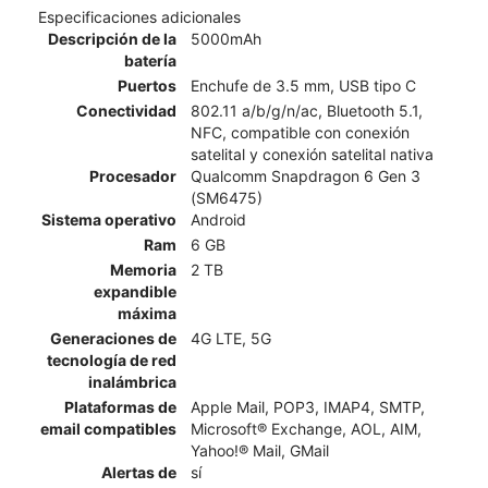
Especificaciones adicionales
Descripción de la
5000mAh
batería
Puertos
Enchufe de 3.5 mm, USB tipo C
Conectividad
802.11 a/b/g/n/ac, Bluetooth 5.1,
NFC, compatible con conexión
satelital y conexión satelital nativa
Procesador
Qualcomm Snapdragon 6 Gen 3
(SM6475)
Sistema operativo
Android
Ram
6 GB
Memoria
2 TB
expandible
máxima
Generaciones de
4G LTE, 5G
tecnología de red
inalámbrica
Plataformas de
Apple Mail, POP3, IMAP4, SMTP,
email compatibles
Microsoft® Exchange, AOL, AIM,
Yahoo!® Mail, GMail
Alertas de
sí