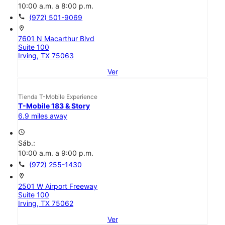
10:00 a.m. a 8:00 p.m.
call
(972) 501-9069
location_on
7601 N Macarthur Blvd
Suite 100
Irving, TX 75063
Ver
Tienda T-Mobile Experience
T-Mobile 183 & Story
6.9 miles away
access_time
Sáb.:
10:00 a.m. a 9:00 p.m.
call
(972) 255-1430
location_on
2501 W Airport Freeway
Suite 100
Irving, TX 75062
Ver