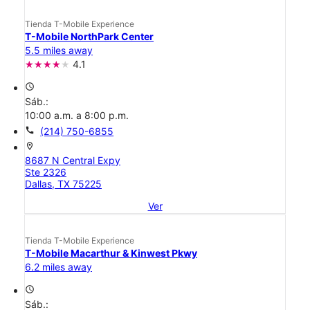
Tienda T-Mobile Experience
T-Mobile NorthPark Center
5.5 miles away
4.1
access_time
Sáb.:
10:00 a.m. a 8:00 p.m.
call
(214) 750-6855
location_on
8687 N Central Expy
Ste 2326
Dallas, TX 75225
Ver
Tienda T-Mobile Experience
T-Mobile Macarthur & Kinwest Pkwy
6.2 miles away
access_time
Sáb.: