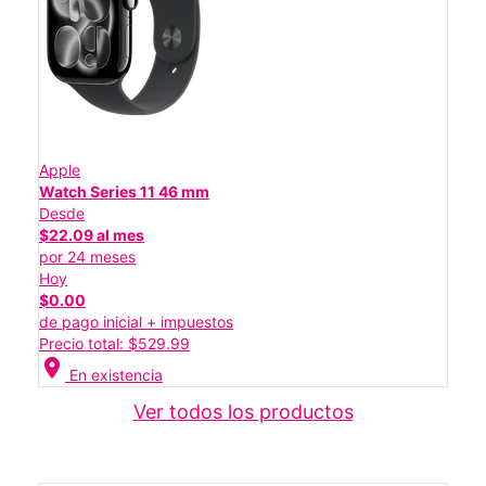
Apple
Watch Series 11 46 mm
Desde
$22.09 al mes
por 24 meses
Hoy
$0.00
de pago inicial + impuestos
Precio total: $529.99
location_on
En existencia
Ver todos los productos