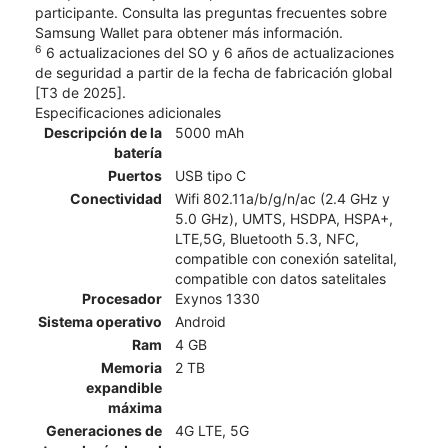
participante. Consulta las preguntas frecuentes sobre
Samsung Wallet para obtener más información.
6
6 actualizaciones del SO y 6 años de actualizaciones
de seguridad a partir de la fecha de fabricación global
[T3 de 2025].
Especificaciones adicionales
Descripción de la
5000 mAh
batería
Puertos
USB tipo C
Conectividad
Wifi 802.11a/b/g/n/ac (2.4 GHz y
5.0 GHz), UMTS, HSDPA, HSPA+,
LTE,5G, Bluetooth 5.3, NFC,
compatible con conexión satelital,
compatible con datos satelitales
Procesador
Exynos 1330
Sistema operativo
Android
Ram
4 GB
Memoria
2 TB
expandible
máxima
Generaciones de
4G LTE, 5G