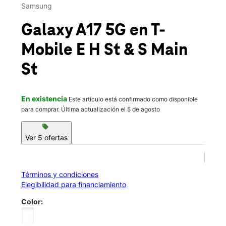
Lun.:
10:00 a.m. a 8:00 p.m.
Samsung
Mar.:
10:00 a.m. a 8:00 p.m.
location_on
Galaxy A17 5G
en T-
11 E H St Ste E Deer Park, WA 99006
Mobile
E H St & S Main
St
En existencia
Este artículo está confirmado como disponible
para comprar. Última actualización el 5 de agosto
sell
Ver 5 ofertas
Términos y condiciones
Elegibilidad para financiamiento
Color: