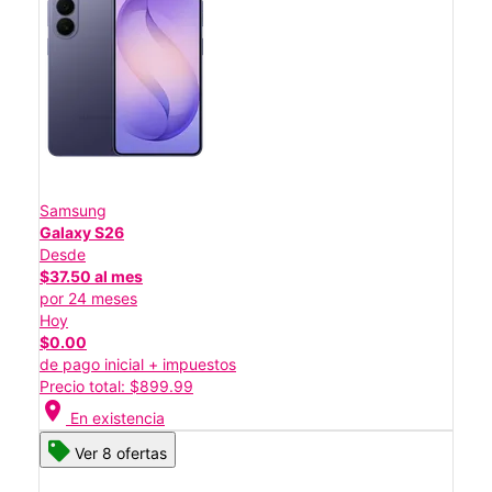
Samsung
Galaxy S26
Desde
$37.50 al mes
por 24 meses
Hoy
$0.00
de pago inicial + impuestos
Precio total: $899.99
location_on
En existencia
Ver 8 ofertas