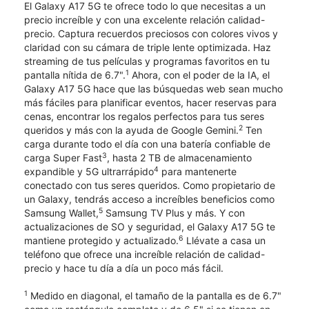
El Galaxy A17 5G te ofrece todo lo que necesitas a un
precio increíble y con una excelente relación calidad-
precio. Captura recuerdos preciosos con colores vivos y
claridad con su cámara de triple lente optimizada. Haz
streaming de tus películas y programas favoritos en tu
1
pantalla nítida de 6.7".
Ahora, con el poder de la IA, el
Galaxy A17 5G hace que las búsquedas web sean mucho
más fáciles para planificar eventos, hacer reservas para
cenas, encontrar los regalos perfectos para tus seres
2
queridos y más con la ayuda de Google Gemini.
Ten
carga durante todo el día con una batería confiable de
3
carga Super Fast
, hasta 2 TB de almacenamiento
4
expandible y 5G ultrarrápido
para mantenerte
conectado con tus seres queridos. Como propietario de
un Galaxy, tendrás acceso a increíbles beneficios como
5
Samsung Wallet,
Samsung TV Plus y más. Y con
actualizaciones de SO y seguridad, el Galaxy A17 5G te
6
mantiene protegido y actualizado.
Llévate a casa un
teléfono que ofrece una increíble relación de calidad-
precio y hace tu día a día un poco más fácil.
1
Medido en diagonal, el tamaño de la pantalla es de 6.7"