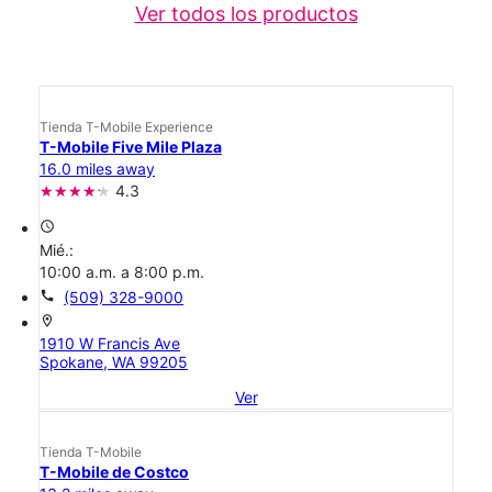
Ver todos los productos
Tienda T-Mobile Experience
T-Mobile Five Mile Plaza
16.0 miles away
4.3
access_time
Mié.:
10:00 a.m. a 8:00 p.m.
call
(509) 328-9000
location_on
1910 W Francis Ave
Spokane, WA 99205
Ver
Tienda T-Mobile
T-Mobile de Costco