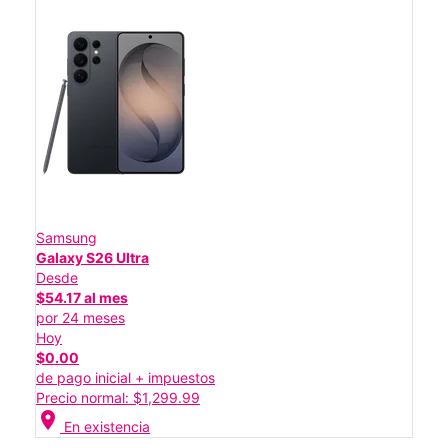
Samsung
Galaxy S26 Ultra
Desde
$54.17 al mes
por 24 meses
Hoy
$0.00
de pago inicial + impuestos
Precio normal: $1,299.99
location_on
En existencia