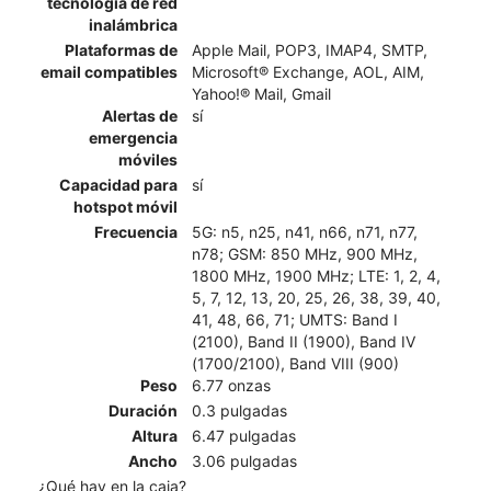
tecnología de red
inalámbrica
Plataformas de
Apple Mail, POP3, IMAP4, SMTP,
email compatibles
Microsoft® Exchange, AOL, AIM,
Yahoo!® Mail, Gmail
Alertas de
sí
emergencia
móviles
Capacidad para
sí
hotspot móvil
Frecuencia
5G: n5, n25, n41, n66, n71, n77,
n78; GSM: 850 MHz, 900 MHz,
1800 MHz, 1900 MHz; LTE: 1, 2, 4,
5, 7, 12, 13, 20, 25, 26, 38, 39, 40,
41, 48, 66, 71; UMTS: Band I
(2100), Band II (1900), Band IV
(1700/2100), Band VIII (900)
Peso
6.77 onzas
Duración
0.3 pulgadas
Altura
6.47 pulgadas
Ancho
3.06 pulgadas
¿Qué hay en la caja?