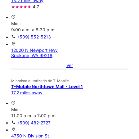
13.2 miles away
4.7
access_time
Mié.:
9:00 a.m. a 8:30 p.m.
call
(509) 552-5213
location_on
12020 N Newport Hwy
Spokane, WA 99218
Ver
Minorista autorizado de T-Mobile
T-Mobile Northtown Mall - Level 1
17.2 miles away
access_time
Mié.:
11:00 a.m. a 7:00 p.m.
call
(509) 482-2727
location_on
4750 N Division St