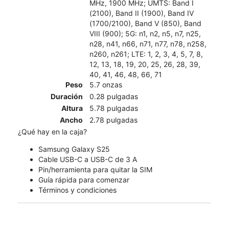
MHz, 1900 MHz; UMTS: Band I
(2100), Band II (1900), Band IV
(1700/2100), Band V (850), Band
VIII (900); 5G: n1, n2, n5, n7, n25,
n28, n41, n66, n71, n77, n78, n258,
n260, n261; LTE: 1, 2, 3, 4, 5, 7, 8,
12, 13, 18, 19, 20, 25, 26, 28, 39,
40, 41, 46, 48, 66, 71
Peso
5.7 onzas
Duración
0.28 pulgadas
Altura
5.78 pulgadas
Ancho
2.78 pulgadas
¿Qué hay en la caja?
Samsung Galaxy S25
Cable USB-C a USB-C de 3 A
Pin/herramienta para quitar la SIM
Guía rápida para comenzar
Términos y condiciones