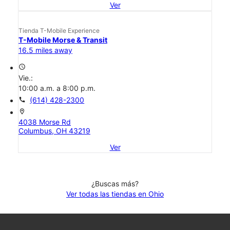
Ver
Tienda T-Mobile Experience
T-Mobile Morse & Transit
16.5 miles away
access_time
Vie.:
10:00 a.m. a 8:00 p.m.
call
(614) 428-2300
location_on
4038 Morse Rd
Columbus, OH 43219
Ver
¿Buscas más?
Ver todas las tiendas en Ohio