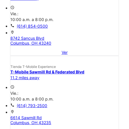
access_time
Vie.:
10:00 a.m. a 8:00 p.m.
call
(614) 854-0500
location_on
8742 Sancus Blvd
Columbus, OH 43240
Ver
Tienda T-Mobile Experience
T-Mobile Sawmill Rd & Federated Blvd
11.2 miles away
access_time
Vie.:
10:00 a.m. a 8:00 p.m.
call
(614) 793-2500
location_on
6614 Sawmill Rd
Columbus, OH 43235