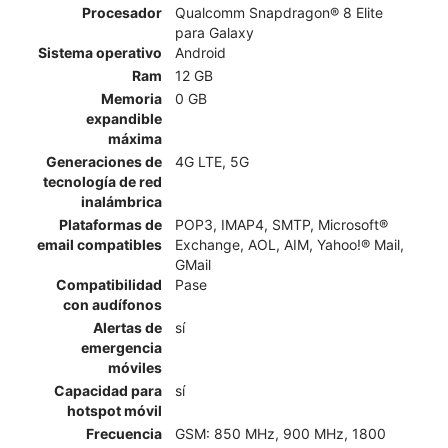
Procesador
Qualcomm Snapdragon® 8 Elite
para Galaxy
Sistema operativo
Android
Ram
12 GB
Memoria
0 GB
expandible
máxima
Generaciones de
4G LTE, 5G
tecnología de red
inalámbrica
Plataformas de
POP3, IMAP4, SMTP, Microsoft®
email compatibles
Exchange, AOL, AIM, Yahoo!® Mail,
GMail
Compatibilidad
Pase
con audífonos
Alertas de
sí
emergencia
móviles
Capacidad para
sí
hotspot móvil
Frecuencia
GSM: 850 MHz, 900 MHz, 1800