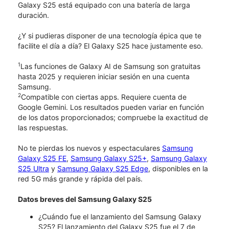
Galaxy S25 está equipado con una batería de larga
duración.
¿Y si pudieras disponer de una tecnología épica que te
facilite el día a día? El Galaxy S25 hace justamente eso.
1
Las funciones de Galaxy AI de Samsung son gratuitas
hasta 2025 y requieren iniciar sesión en una cuenta
Samsung.
2
Compatible con ciertas apps. Requiere cuenta de
Google Gemini. Los resultados pueden variar en función
de los datos proporcionados; compruebe la exactitud de
las respuestas.
No te pierdas los nuevos y espectaculares
Samsung
Galaxy S25 FE
,
Samsung Galaxy S25+
,
Samsung Galaxy
S25 Ultra
y
Samsung Galaxy S25 Edge
, disponibles en la
red 5G más grande y rápida del país.
Datos breves del Samsung Galaxy S25
¿Cuándo fue el lanzamiento del Samsung Galaxy
S25? El lanzamiento del Galaxy S25 fue el 7 de