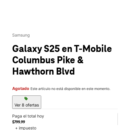
This carousel contains a column of small thumbnails. Selecting 
Samsung
Galaxy S25
en T-Mobile
Columbus Pike &
Hawthorn Blvd
Agotado
Este artículo no está disponible en este momento.
sell
Ver 8 ofertas
Paga el total hoy
$799.99
+ impuesto