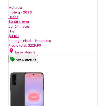
Motorola
moto g - 2026
Desde
$9.59 al mes
por 24 meses
Hoy
$0.00
de pago inicial + impuestos
Precio total: $229.99
location_on
En existencia
Ver 6 ofertas