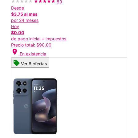
89
Desde
$3.75 al mes
por 24 meses
Hoy
$0.00
de pago inicial + impuestos
Precio total: $90.00
location_on
En existencia
Ver 6 ofertas