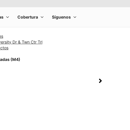
es
ersity Dr & Twn Ctr Trl
uctos
lgadas (M4)
rge product image at a time. Use the Previous and Next buttons to m
olumn of small thumbnails. Selecting a thumbnail will change the main 