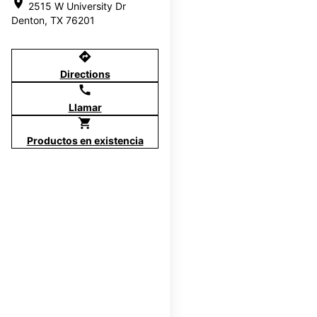
location_on
2515 W University Dr
Denton, TX 76201
directions
Directions
call
Llamar
shopping_cart
Productos en existencia