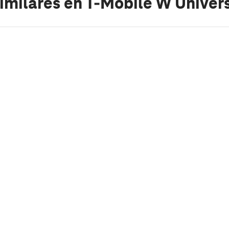
imilares
en T-Mobile W Universi