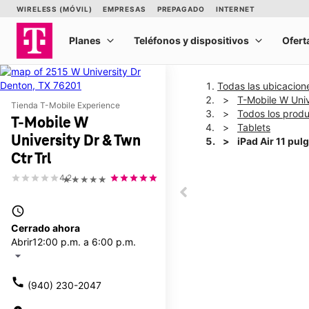
Todas las ubicacion
T-Mobile W Univ
Tienda T-Mobile Experience
Todos los prod
T-Mobile W
Tablets
University Dr & Twn
iPad Air 11 pu
Ctr Trl
4.2
★★★★★
This carousel shows one la
This carousel contains a c
access_time
Cerrado ahora
Abrir
12:00 p.m. a 6:00 p.m.
arrow_drop_down
call
(940) 230-2047