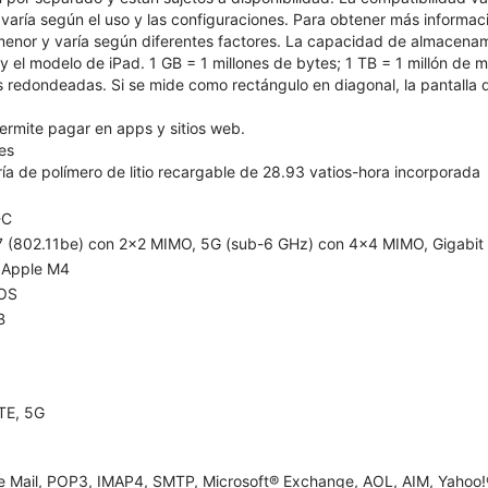
 varía según el uso y las configuraciones. Para obtener más informaci
 menor y varía según diferentes factores. La capacidad de almacena
 y el modelo de iPad. 1 GB = 1 millones de bytes; 1 TB = 1 millón de
s redondeadas. Si se mide como rectángulo en diagonal, la pantalla d
ermite pagar en apps y sitios web.
es
ía de polímero de litio recargable de 28.93 vatios-hora incorporada
-C
 7 (802.11be) con 2x2 MIMO, 5G (sub-6 GHz) con 4x4 MIMO, Gigabit
 Apple M4
OS
B
TE, 5G
e Mail, POP3, IMAP4, SMTP, Microsoft® Exchange, AOL, AIM, Yahoo!®