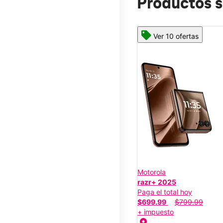
Productos s
Ver 10 ofertas
Motorola
razr+ 2025
Paga el total hoy
$699.99
$799.99
+ impuesto
location_on