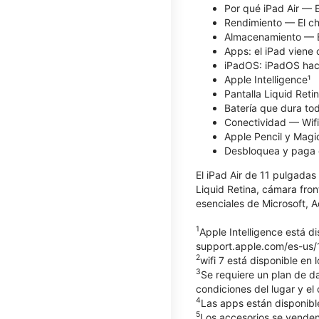
Por qué iPad Air — 
Rendimiento — El ch
Almacenamiento — El
Apps: el iPad viene
iPadOS: iPadOS hace 
Apple Intelligence¹
Pantalla Liquid Reti
Batería que dura to
Conectividad — Wifi
Apple Pencil y Magi
Desbloquea y paga 
El iPad Air de 11 pulgadas
Liquid Retina, cámara fro
esenciales de Microsoft, 
1
Apple Intelligence está d
support.apple.com/es-us/12
2
wifi 7 está disponible en 
3
Se requiere un plan de d
condiciones del lugar y el
4
Las apps están disponible
5
Los accesorios se venden 