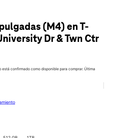
1 pulgadas (M4)
en T-
niversity Dr & Twn Ctr
lo está confirmado como disponible para comprar. Última
iamiento
512 GB
1TB