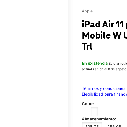
Apple
iPad Air 1
Mobile
W U
Trl
En existencia
Este artícu
actualización el 8 de agosto
Términos y condiciones
Elegibilidad para financ
Color:
Almacenamiento:
128 GB
256 GB