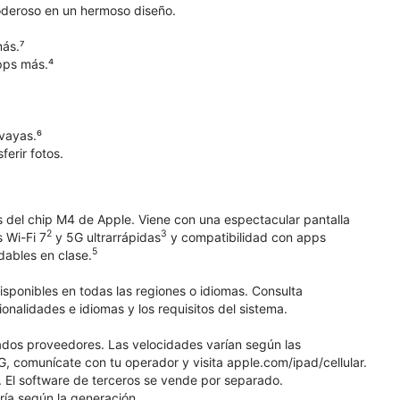
poderoso en un hermoso diseño.
ás.⁷
pps más.⁴
vayas.⁶
erir fotos.
 del chip M4 de Apple. Viene con una espectacular pantalla
2
3
 Wi-Fi 7
y 5G ultrarrápidas
y compatibilidad con apps
5
dables en clase.
isponibles en todas las regiones o idiomas. Consulta
nalidades e idiomas y los requisitos del sistema.
ados proveedores. Las velocidades varían según las
G, comunícate con tu operador y visita apple.com/ipad/cellular.
o. El software de terceros se vende por separado.
ría según la generación.