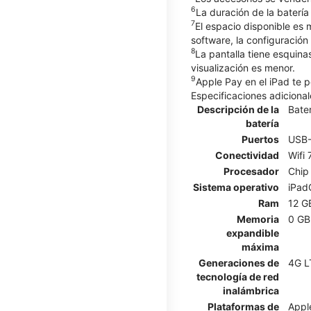
6
La duración de la batería
7
El espacio disponible es
software, la configuración
8
La pantalla tiene esquina
visualización es menor.
9
Apple Pay en el iPad te p
Especificaciones adicional
Descripción de la
Bater
batería
Puertos
USB
Conectividad
Wifi
Procesador
Chip
Sistema operativo
iPad
Ram
12 G
Memoria
0 GB
expandible
máxima
Generaciones de
4G L
tecnología de red
inalámbrica
Plataformas de
Appl