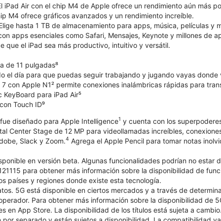
El iPad Air con el chip M4 de Apple ofrece un rendimiento aún más 
ip M4 ofrece gráficos avanzados y un rendimiento increíble.
ige hasta 1 TB de almacenamiento para apps, música, películas y m
 con apps esenciales como Safari, Mensajes, Keynote y millones de a
que el iPad sea más productivo, intuitivo y versátil.
na de 11 pulgadas⁸
do el día para que puedas seguir trabajando y jugando vayas donde 
 7 con Apple N1² permite conexiones inalámbricas rápidas para transf
c KeyBoard para iPad Air⁵
con Touch ID⁹
1
 fue diseñado para Apple Intelligence
y cuenta con los superpoderes
ntal Center Stage de 12 MP para videollamadas increíbles, conexiones
4
Adobe, Slack y Zoom.
Agrega el Apple Pencil para tomar notas inolvi
isponible en versión beta. Algunas funcionalidades podrían no estar d
1115 para obtener más información sobre la disponibilidad de funcio
los países y regiones donde existe esta tecnología.
atos. 5G está disponible en ciertos mercados y a través de determin
 operador. Para obtener más información sobre la disponibilidad de 5
s en App Store. La disponibilidad de los títulos está sujeta a cambi
por separado y están sujetos a disponibilidad. La compatibilidad va