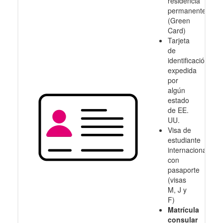
residencia
permanente
(Green
Card)
Tarjeta
de
identificación
expedida
por
algún
estado
de EE.
UU.
Visa de
estudiante
internacional
con
pasaporte
(visas
M, J y
F)
Matrícula
consular