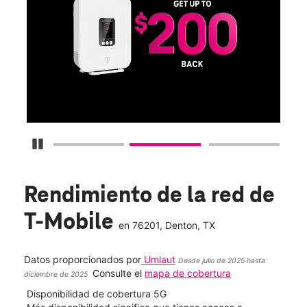
S
Obt
fun
O
Detener carrusel
Rendimiento de la red de
T-Mobile
en
76201
, Denton, TX
Datos proporcionados por
Umlaut
Desde julio de 2025 hasta
Consulte el
mapa de cobertura
diciembre de 2025
Disponibilidad de cobertura 5G
Velo