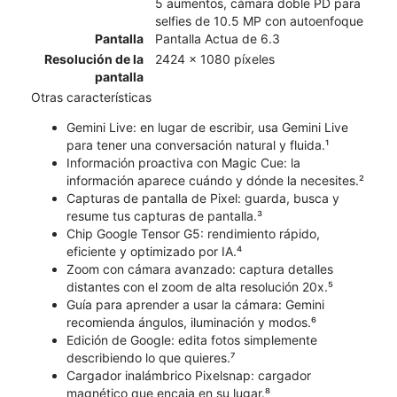
5 aumentos, cámara doble PD para
selfies de 10.5 MP con autoenfoque
Pantalla
Pantalla Actua de 6.3
Resolución de la
2424 x 1080 píxeles
pantalla
Otras características
Gemini Live: en lugar de escribir, usa Gemini Live
para tener una conversación natural y fluida.¹
Información proactiva con Magic Cue: la
información aparece cuándo y dónde la necesites.²
Capturas de pantalla de Pixel: guarda, busca y
resume tus capturas de pantalla.³
Chip Google Tensor G5: rendimiento rápido,
eficiente y optimizado por IA.⁴
Zoom con cámara avanzado: captura detalles
distantes con el zoom de alta resolución 20x.⁵
Guía para aprender a usar la cámara: Gemini
recomienda ángulos, iluminación y modos.⁶
Edición de Google: edita fotos simplemente
describiendo lo que quieres.⁷
Cargador inalámbrico Pixelsnap: cargador
magnético que encaja en su lugar.⁸