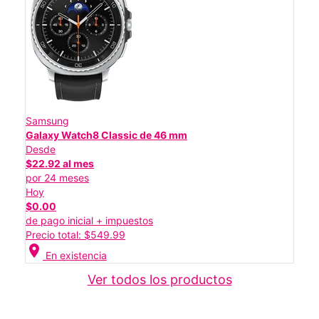
Samsung
Galaxy Watch8 Classic de 46 mm
Desde
$22.92 al mes
por 24 meses
Hoy
$0.00
de pago inicial + impuestos
Precio total: $549.99
location_on
En existencia
Ver todos los productos