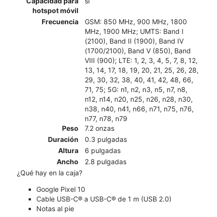
Capacidad para
sí
hotspot móvil
Frecuencia
GSM: 850 MHz, 900 MHz, 1800
MHz, 1900 MHz; UMTS: Band I
(2100), Band II (1900), Band IV
(1700/2100), Band V (850), Band
VIII (900); LTE: 1, 2, 3, 4, 5, 7, 8, 12,
13, 14, 17, 18, 19, 20, 21, 25, 26, 28,
29, 30, 32, 38, 40, 41, 42, 48, 66,
71, 75; 5G: n1, n2, n3, n5, n7, n8,
n12, n14, n20, n25, n26, n28, n30,
n38, n40, n41, n66, n71, n75, n76,
n77, n78, n79
Peso
7.2 onzas
Duración
0.3 pulgadas
Altura
6 pulgadas
Ancho
2.8 pulgadas
¿Qué hay en la caja?
Google Pixel 10
Cable USB-C® a USB-C® de 1 m (USB 2.0)
Notas al pie