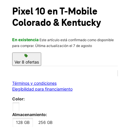
Jue.:
10:00 a.m. a 8:00 p.m.
location_on
Pixel 10
en T-Mobile
925 S Colorado Blvd Denver, CO 80246
Colorado & Kentucky
En existencia
Este artículo está confirmado como disponible
para comprar. Última actualización el 7 de agosto
sell
Ver 8 ofertas
Términos y condiciones
Elegibilidad para financiamiento
Color:
Almacenamiento:
128 GB
256 GB