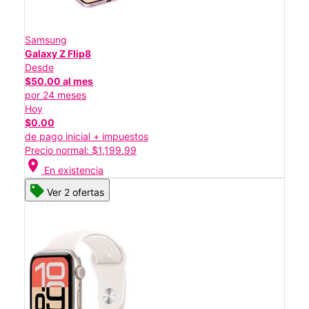
Samsung
Galaxy Z Flip8
Desde
$50.00 al mes
por 24 meses
Hoy
$0.00
de pago inicial + impuestos
Precio normal: $1,199.99
location_on
En existencia
Ver 2 ofertas