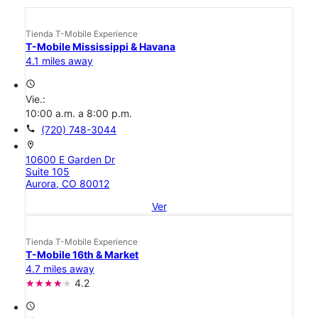
Tienda T-Mobile Experience
T-Mobile Mississippi & Havana
4.1 miles away
access_time
Vie.:
10:00 a.m. a 8:00 p.m.
call
(720) 748-3044
location_on
10600 E Garden Dr
Suite 105
Aurora, CO 80012
Ver
Tienda T-Mobile Experience
T-Mobile 16th & Market
4.7 miles away
4.2
access_time