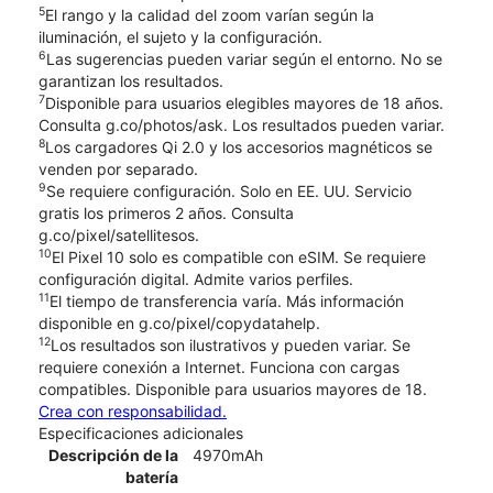
5
El rango y la calidad del zoom varían según la
iluminación, el sujeto y la configuración.
6
Las sugerencias pueden variar según el entorno. No se
garantizan los resultados.
7
Disponible para usuarios elegibles mayores de 18 años.
Consulta g.co/photos/ask. Los resultados pueden variar.
8
Los cargadores Qi 2.0 y los accesorios magnéticos se
venden por separado.
9
Se requiere configuración. Solo en EE. UU. Servicio
gratis los primeros 2 años. Consulta
g.co/pixel/satellitesos.
10
El Pixel 10 solo es compatible con eSIM. Se requiere
configuración digital. Admite varios perfiles.
11
El tiempo de transferencia varía. Más información
disponible en g.co/pixel/copydatahelp.
12
Los resultados son ilustrativos y pueden variar. Se
requiere conexión a Internet. Funciona con cargas
compatibles. Disponible para usuarios mayores de 18.
Crea con responsabilidad.
Especificaciones adicionales
Descripción de la
4970mAh
batería