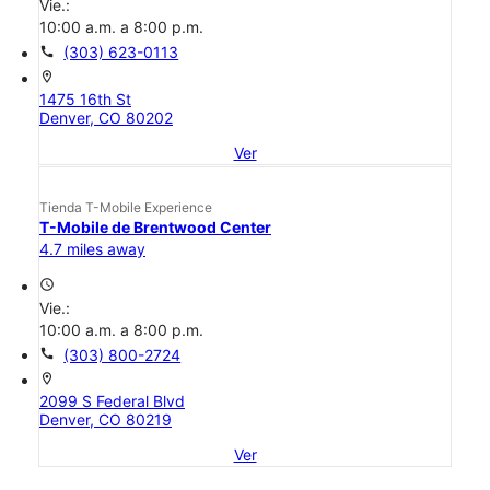
Vie.:
10:00 a.m. a 8:00 p.m.
call
(303) 623-0113
location_on
1475 16th St
Denver, CO 80202
Ver
Tienda T-Mobile Experience
T-Mobile de Brentwood Center
4.7 miles away
access_time
Vie.:
10:00 a.m. a 8:00 p.m.
call
(303) 800-2724
location_on
2099 S Federal Blvd
Denver, CO 80219
Ver