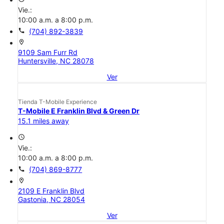
Vie.:
10:00 a.m. a 8:00 p.m.
call
(704) 892-3839
location_on
9109 Sam Furr Rd
Huntersville, NC 28078
Ver
Tienda T-Mobile Experience
T-Mobile E Franklin Blvd & Green Dr
15.1 miles away
access_time
Vie.:
10:00 a.m. a 8:00 p.m.
call
(704) 869-8777
location_on
2109 E Franklin Blvd
Gastonia, NC 28054
Ver