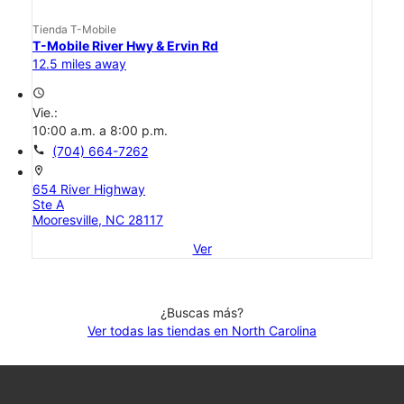
Tienda T-Mobile
T-Mobile River Hwy & Ervin Rd
12.5 miles away
access_time
Vie.:
10:00 a.m. a 8:00 p.m.
call
(704) 664-7262
location_on
654 River Highway
Ste A
Mooresville, NC 28117
Ver
¿Buscas más?
Ver todas las tiendas en North Carolina