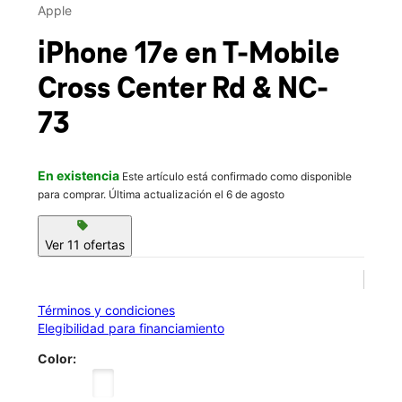
Jue.:
10:00 a.m. a 8:00 p.m.
Apple
location_on
139 Cross Center Road Denver, NC 28037
iPhone 17e
en T-Mobile
Cross Center Rd & NC-
73
En existencia
Este artículo está confirmado como disponible
para comprar. Última actualización el 6 de agosto
sell
Ver 11 ofertas
Términos y condiciones
Elegibilidad para financiamiento
Color: