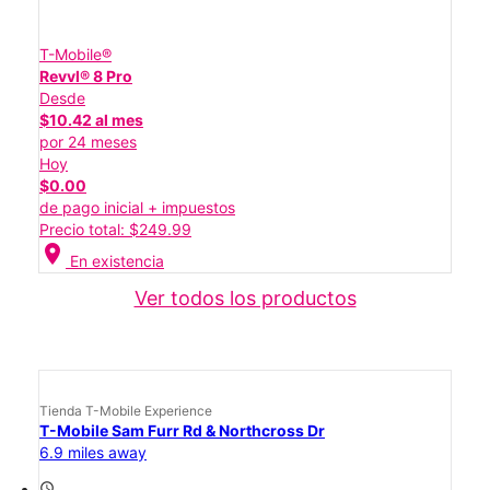
T-Mobile®
Revvl® 8 Pro
Desde
$10.42 al mes
por 24 meses
Hoy
$0.00
de pago inicial + impuestos
Precio total: $249.99
location_on
En existencia
Ver todos los productos
Tienda T-Mobile Experience
T-Mobile Sam Furr Rd & Northcross Dr
6.9 miles away
access_time