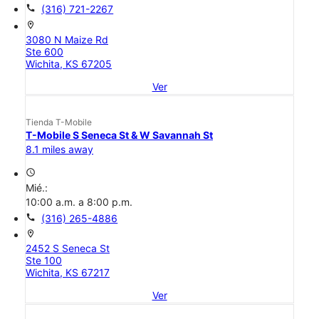
call
(316) 721-2267
location_on
3080 N Maize Rd
Ste 600
Wichita, KS 67205
Ver
Tienda T-Mobile
T-Mobile S Seneca St & W Savannah St
8.1 miles away
access_time
Mié.:
10:00 a.m. a 8:00 p.m.
call
(316) 265-4886
location_on
2452 S Seneca St
Ste 100
Wichita, KS 67217
Ver