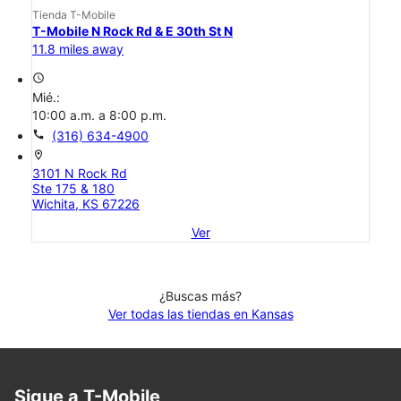
Tienda T-Mobile
T-Mobile N Rock Rd & E 30th St N
11.8 miles away
access_time
Mié.:
10:00 a.m. a 8:00 p.m.
call
(316) 634-4900
location_on
3101 N Rock Rd
Ste 175 & 180
Wichita, KS 67226
Ver
¿Buscas más?
Ver todas las tiendas en Kansas