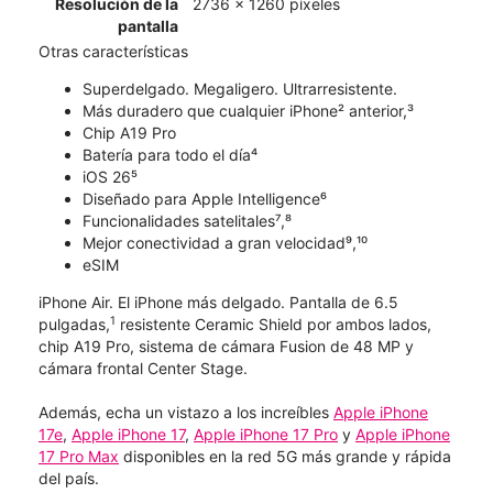
Resolución de la
2736 x 1260 píxeles
pantalla
Otras características
Superdelgado. Megaligero. Ultrarresistente.
Más duradero que cualquier iPhone² anterior,³
Chip A19 Pro
Batería para todo el día⁴
iOS 26⁵
Diseñado para Apple Intelligence⁶
Funcionalidades satelitales⁷,⁸
Mejor conectividad a gran velocidad⁹,¹⁰
eSIM
iPhone Air. El iPhone más delgado. Pantalla de 6.5
1
pulgadas,
resistente Ceramic Shield por ambos lados,
chip A19 Pro, sistema de cámara Fusion de 48 MP y
cámara frontal Center Stage.
Además, echa un vistazo a los increíbles
Apple iPhone
17e
,
Apple iPhone 17
,
Apple iPhone 17 Pro
y
Apple iPhone
17 Pro Max
disponibles en la red 5G más grande y rápida
del país.