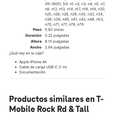
VIII (900); 5G: n1, n2, n3, n4, n5, n7,
n8, n12, n13, n14, n17, n18, n19, n20,
n25, n26, n28, n29, n30, n32, n34,
n38, n39, n40, n41, n42, n48, n53,
n70, n71, n77, n78, n79
Peso
5.82 onzas
Duración
0.22 pulgadas
Altura
6.15 pulgadas
Ancho
2.94 pulgadas
¿Qué hay en la caja?
Apple iPhone Air
Cable de carga USB-C (1 m)
Documentación
Productos similares
en T-
Mobile Rock Rd & Tall