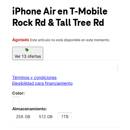
Mar.:
10:00 a.m. a 8:00 p.m.
location_on
iPhone Air
en T-Mobile
2151 N Rock Rd Ste 300 Derby, KS 67037
Rock Rd & Tall Tree Rd
Agotado
Este artículo no está disponible en este momento.
sell
Ver 13 ofertas
Términos y condiciones
Elegibilidad para financiamiento
Color:
Almacenamiento:
256 GB
512 GB
1TB