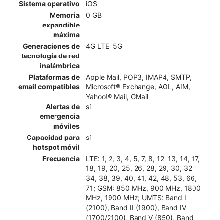
Sistema operativo
iOS
Memoria
0 GB
expandible
máxima
Generaciones de
4G LTE, 5G
tecnología de red
inalámbrica
Plataformas de
Apple Mail, POP3, IMAP4, SMTP,
email compatibles
Microsoft® Exchange, AOL, AIM,
Yahoo!® Mail, GMail
Alertas de
sí
emergencia
móviles
Capacidad para
sí
hotspot móvil
Frecuencia
LTE: 1, 2, 3, 4, 5, 7, 8, 12, 13, 14, 17,
18, 19, 20, 25, 26, 28, 29, 30, 32,
34, 38, 39, 40, 41, 42, 48, 53, 66,
71; GSM: 850 MHz, 900 MHz, 1800
MHz, 1900 MHz; UMTS: Band I
(2100), Band II (1900), Band IV
(1700/2100), Band V (850), Band