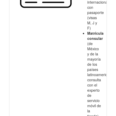
internacional
con
pasaporte
(visas
M, J y
F)
Matrícula
consular
(de
México
y de la
mayoría
de los
países
latinoamericanos
consulta
con el
experto
de
servicio
móvil de
la