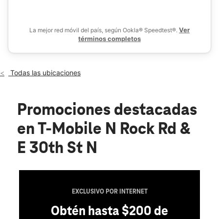
Jue.:
10:00 a.m. a 8:00 p.m.
location_on
3101 N Rock Rd Ste 175 & 180 Wichita, KS 67226
Ver
La mejor red móvil del país, según Ookla® Speedtest®.
términos completos
Todas las ubicaciones
Promociones destacadas
en T-Mobile N Rock Rd &
E 30th St N
EXCLUSIVO POR INTERNET
Obtén hasta $200 de