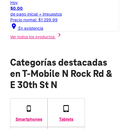
Hoy
$0.00
de pago inicial + impuestos
Precio normal: $1,299.99
location_on
En existencia
chevron_right
Ver todos los productos
Categorías destacadas
en T-Mobile N Rock Rd &
E 30th St N
Smartphones
Tablets