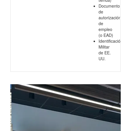
tienda)
Documento
de
autorización
de
empleo
(o EAD)
Identificación
Militar
de EE.
UU.