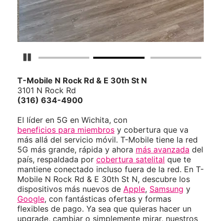
Detener carrusel
T-Mobile
N Rock Rd & E 30th St N
3101 N Rock Rd
(316) 634-4900
El líder en 5G en Wichita, con
beneficios para miembros
y cobertura que va
más allá del servicio móvil. T-Mobile tiene la red
5G más grande, rápida y ahora
más avanzada
del
país, respaldada por
cobertura satelital
que te
mantiene conectado incluso fuera de la red. En T-
Mobile N Rock Rd & E 30th St N, descubre los
dispositivos más nuevos de
Apple
,
Samsung
y
Google
, con fantásticas ofertas y formas
flexibles de pago. Ya sea que quieras hacer un
upgrade, cambiar o simplemente mirar, nuestros