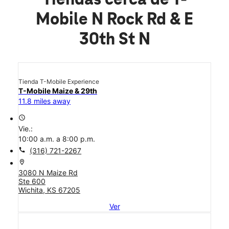
Tiendas cerca de T-
Mobile N Rock Rd & E
30th St N
Tienda T-Mobile Experience
T-Mobile Maize & 29th
11.8 miles away
access_time
Vie.:
10:00 a.m. a 8:00 p.m.
call
(316) 721-2267
location_on
3080 N Maize Rd
Ste 600
Wichita, KS 67205
Ver