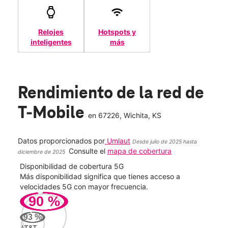
Relojes
Hotspots y
inteligentes
más
Rendimiento de la red de
T-Mobile
en
67226
, Wichita, KS
Datos proporcionados por
Umlaut
Desde julio de 2025 hasta
Consulte el
mapa de cobertura
diciembre de 2025
Disponibilidad de cobertura 5G
Velo
ad
Más disponibilidad significa que tienes acceso a
Mayo
le.
velocidades 5G con mayor frecuencia.
vide
90
%
227
93
%
Mbp
AT&T