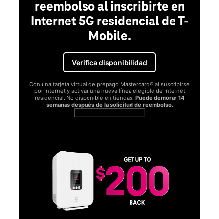
reembolso al inscribirte en
Internet 5G residencial de T-
Mobile.
Verifica disponibilidad
Con una tarjeta virtual de prepago Mastercard® al suscribirse
por Internet y activar una nueva línea elegible de Internet
residencial. No disponible en tiendas.
Puede demorar 14
semanas después de la solicitud de reembolso.
Ver términos completos
SA
D
S
Obt
fun
O