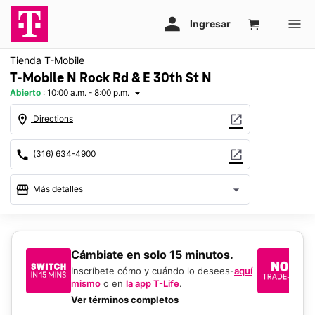
Tienda T-Mobile
T-Mobile N Rock Rd & E 30th St N
Abierto
:
10:00 a.m. - 8:00 p.m.
arrow_drop_down
location_on
open_in_new
Directions
call
open_in_new
(316) 634-4900
storefront
arrow_drop_down
Más detalles
Abrir
access_time
Vie.:
10:00 a.m. a 8:00 p.m.
Sáb.:
10:00 a.m. a 8:00 p.m.
​​​​​​​Cámbiate en solo 15 minutos.
Si
Dom.:
11:00 a.m. a 6:00 p.m.
un
Inscríbete cómo y cuándo lo desees-
aquí
Lun.:
10:00 a.m. a 8:00 p.m.
mismo
o en
la app T-Life
.
Us
Mar.:
10:00 a.m. a 8:00 p.m.
en
Ver términos completos
Mié.:
10:00 a.m. a 8:00 p.m.
De