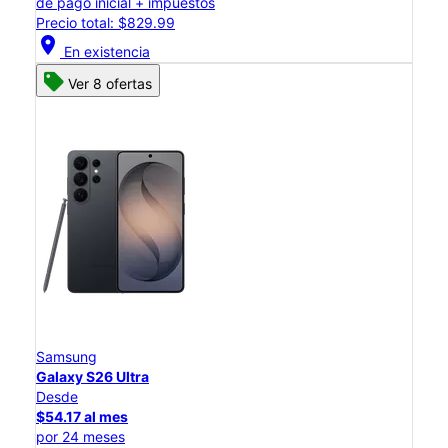
de pago inicial + impuestos
Precio total: $829.99
location_on
En existencia
Ver 8 ofertas
Samsung
Galaxy S26 Ultra
Desde
$54.17 al mes
por 24 meses