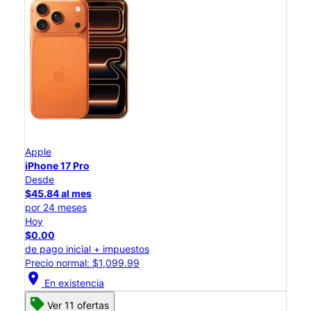
Apple
iPhone 17 Pro
Desde
$45.84 al mes
por 24 meses
Hoy
$0.00
de pago inicial + impuestos
Precio normal: $1,099.99
location_on
En existencia
Ver 11 ofertas