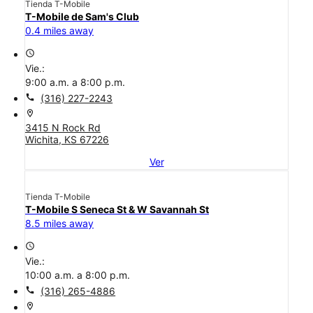
Tienda T-Mobile
T-Mobile de Sam's Club
0.4 miles away
access_time
Vie.:
9:00 a.m. a 8:00 p.m.
call
(316) 227-2243
location_on
3415 N Rock Rd
Wichita, KS 67226
Ver
Tienda T-Mobile
T-Mobile S Seneca St & W Savannah St
8.5 miles away
access_time
Vie.:
10:00 a.m. a 8:00 p.m.
call
(316) 265-4886
location_on