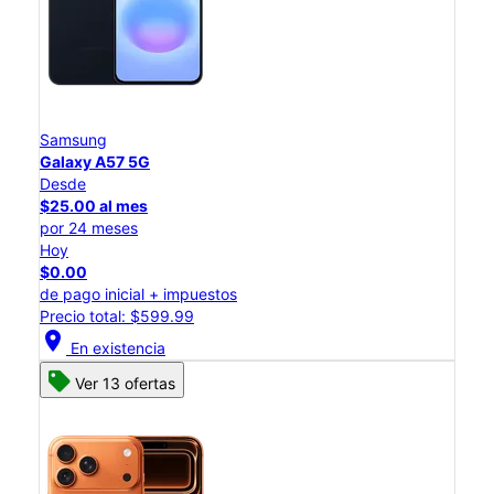
Samsung
Galaxy A57 5G
Desde
$25.00 al mes
por 24 meses
Hoy
$0.00
de pago inicial + impuestos
Precio total: $599.99
location_on
En existencia
Ver 13 ofertas