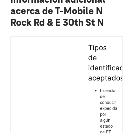
Información adicional
acerca de T-Mobile N
Rock Rd & E 30th St N
Tipos
de
identificació
aceptados
Licencia
de
conducir
expedida
por
algún
estado
de EE.