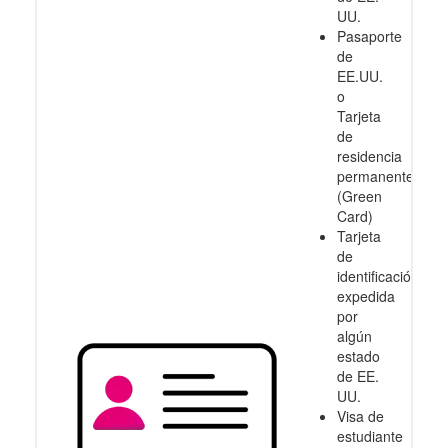
UU.
Pasaporte
de
EE.UU.
o
Tarjeta
de
residencia
permanente
(Green
Card)
Tarjeta
de
identificación
expedida
por
algún
estado
de EE.
UU.
Visa de
estudiante