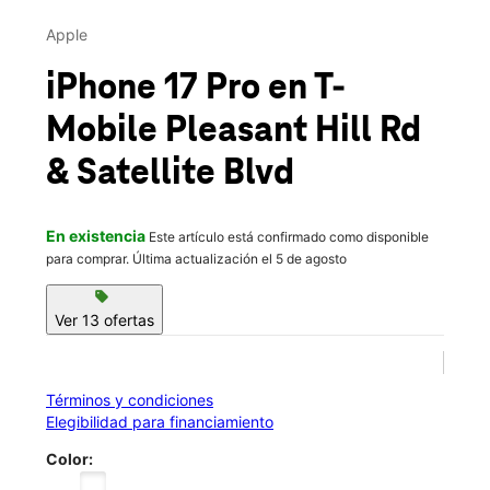
Mar.:
9:00 a.m. a 8:00 p.m.
This carousel contains a column of small thumbnails. Selecting 
Mié.:
9:00 a.m. a 8:00 p.m.
Apple
location_on
2161 Pleasant Hill Rd 101 Duluth, GA 30096
iPhone 17 Pro
en T-
Mobile
Pleasant Hill Rd
& Satellite Blvd
En existencia
Este artículo está confirmado como disponible
para comprar. Última actualización el 5 de agosto
sell
Ver 13 ofertas
Términos y condiciones
Elegibilidad para financiamiento
Color: