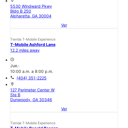
location_on
5530 Windward Pkwy
Bldg B 250
Alpharetta, GA 30004
Ver
Tienda T-Mobile Experience
T-Mobile Ashford Lane
12.2 miles away
access_time
Jue.:
10:00 a.m. a 8:00 p.m.
call
(404) 351-2225
location_on
127 Perimeter Center W
Ste B
Dunwoody, GA 30346
Ver
Tienda T-Mobile Experience