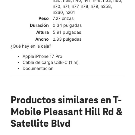
n30, n38, n40, n41, n48, n53, n66,
n70, n71, n77, n78, n79, n258,
n260, n261
Peso
7.27 onzas
Duración
0.34 pulgadas
Altura
5.91 pulgadas
Ancho
2.83 pulgadas
¿Qué hay en la caja?
Apple iPhone 17 Pro
Cable de carga USB-C (1 m)
Documentación
Productos similares
en T-
Mobile Pleasant Hill Rd &
Satellite Blvd