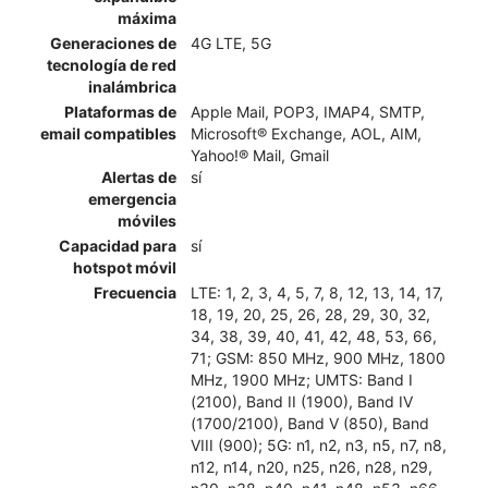
máxima
Generaciones de
4G LTE, 5G
tecnología de red
inalámbrica
Plataformas de
Apple Mail, POP3, IMAP4, SMTP,
email compatibles
Microsoft® Exchange, AOL, AIM,
Yahoo!® Mail, Gmail
Alertas de
sí
emergencia
móviles
Capacidad para
sí
hotspot móvil
Frecuencia
LTE: 1, 2, 3, 4, 5, 7, 8, 12, 13, 14, 17,
18, 19, 20, 25, 26, 28, 29, 30, 32,
34, 38, 39, 40, 41, 42, 48, 53, 66,
71; GSM: 850 MHz, 900 MHz, 1800
MHz, 1900 MHz; UMTS: Band I
(2100), Band II (1900), Band IV
(1700/2100), Band V (850), Band
VIII (900); 5G: n1, n2, n3, n5, n7, n8,
n12, n14, n20, n25, n26, n28, n29,