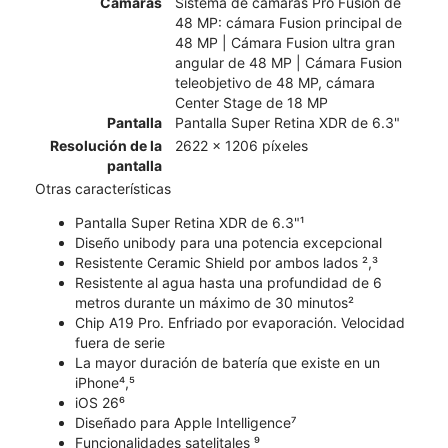
Cámaras
Sistema de cámaras Pro Fusion de
48 MP: cámara Fusion principal de
48 MP | Cámara Fusion ultra gran
angular de 48 MP | Cámara Fusion
teleobjetivo de 48 MP, cámara
Center Stage de 18 MP
Pantalla
Pantalla Super Retina XDR de 6.3"
Resolución de la
2622 x 1206 píxeles
pantalla
Otras características
Pantalla Super Retina XDR de 6.3"¹
Diseño unibody para una potencia excepcional
Resistente Ceramic Shield por ambos lados ²,³
Resistente al agua hasta una profundidad de 6
metros durante un máximo de 30 minutos²
Chip A19 Pro. Enfriado por evaporación. Velocidad
fuera de serie
La mayor duración de batería que existe en un
iPhone⁴,⁵
iOS 26⁶
Diseñado para Apple Intelligence⁷
Funcionalidades satelitales ⁹