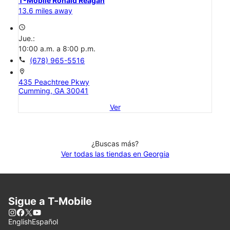
T-Mobile Ronald Reagan
13.6 miles away
access_time
Jue.:
10:00 a.m. a 8:00 p.m.
call
(678) 965-5516
location_on
435 Peachtree Pkwy
Cumming, GA 30041
Ver
¿Buscas más?
Ver todas las tiendas en Georgia