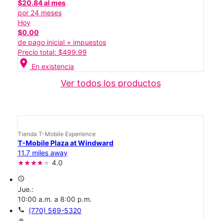
$20.84 al mes
por 24 meses
Hoy
$0.00
de pago inicial + impuestos
Precio total: $499.99
location_on
En existencia
Ver todos los productos
Tienda T-Mobile Experience
T-Mobile Plaza at Windward
11.7 miles away
4.0
access_time
Jue.:
10:00 a.m. a 8:00 p.m.
call
(770) 569-5320