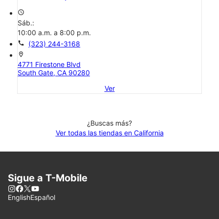
access_time
Sáb.:
10:00 a.m. a 8:00 p.m.
call
(323) 244-3168
location_on
4771 Firestone Blvd
South Gate, CA 90280
Ver
¿Buscas más?
Ver todas las tiendas en California