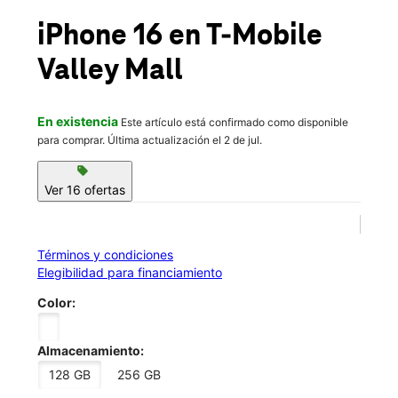
Vie.:
10:00 a.m. a 8:00 p.m.
location_on
iPhone 16
en T-Mobile
10965 Main St El Monte, CA 91731
Valley Mall
En existencia
Este artículo está confirmado como disponible
para comprar. Última actualización el 2 de jul.
sell
Ver 16 ofertas
Términos y condiciones
Elegibilidad para financiamiento
Color:
Almacenamiento:
128 GB
256 GB