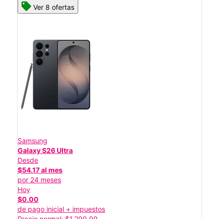
Ver 8 ofertas
Samsung
Galaxy S26 Ultra
Desde
$54.17 al mes
por 24 meses
Hoy
$0.00
de pago inicial + impuestos
Precio normal: $1,299.99