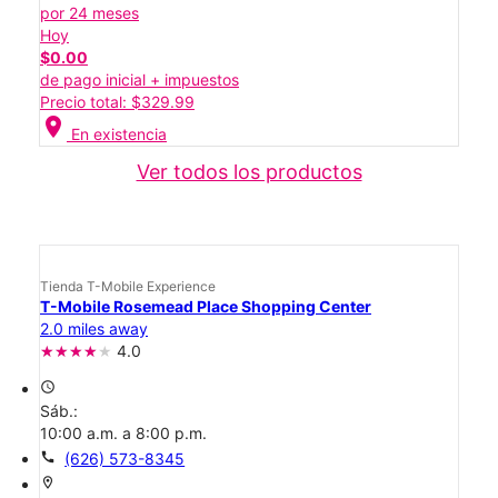
por 24 meses
Hoy
$0.00
de pago inicial + impuestos
Precio total: $329.99
location_on
En existencia
Ver todos los productos
Tienda T-Mobile Experience
T-Mobile Rosemead Place Shopping Center
2.0 miles away
4.0
access_time
Sáb.:
10:00 a.m. a 8:00 p.m.
call
(626) 573-8345
location_on