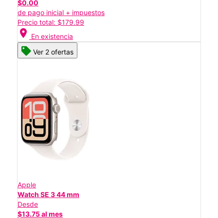
$0.00
de pago inicial + impuestos
Precio total: $179.99
location_on
En existencia
Ver 2 ofertas
Apple
Watch SE 3 44 mm
Desde
$13.75 al mes