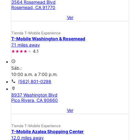
3564 Rosemead Blvd
Rosemead, CA 91770
Ver
Tienda T-Mobile Experience
T-Mobile Washington & Rosemead
7.1 miles away
4.1
access_time
Sáb.:
10:00 a.m. a 7:00 p.m.
call
(562) 801-0298
location_on
8937 Washington Blvd
Pico Rivera, CA 90660
Ver
Tienda T-Mobile Experience
T-Mobile Azalea Shopping Center
12.0 miles away