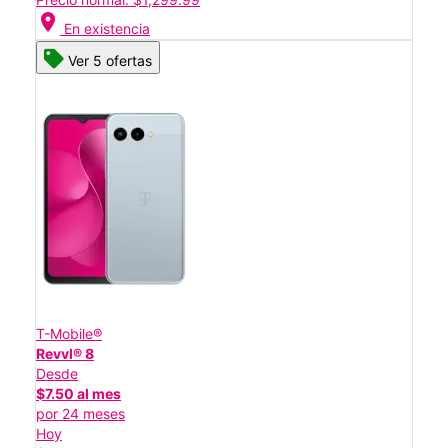
location_on
En existencia
Ver 5 ofertas
T-Mobile®
Revvl® 8
Desde
$7.50 al mes
por 24 meses
Hoy