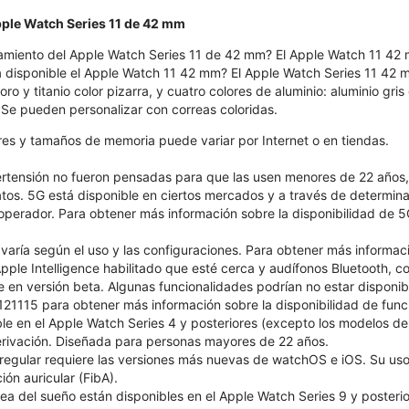
pple Watch Series 11 de 42 mm
amiento del Apple Watch Series 11 de 42 mm? El Apple Watch 11 42 
 disponible el Apple Watch 11 42 mm? El Apple Watch Series 11 42 mm 
r oro y titanio color pizarra, y cuatro colores de aluminio: aluminio gr
. Se pueden personalizar con correas coloridas.
ores y tamaños de memoria puede variar por Internet o en tiendas.
pertensión no fueron pensadas para que las usen menores de 22 años
atos. 5G está disponible en ciertos mercados y a través de determin
 operador. Para obtener más información sobre la disponibilidad de 5
 varía según el uso y las configuraciones. Para obtener más informac
ple Intelligence habilitado que esté cerca y audífonos Bluetooth, con
le en versión beta. Algunas funcionalidades podrían no estar disponib
1115 para obtener más información sobre la disponibilidad de funcio
le en el Apple Watch Series 4 y posteriores (excepto los modelos 
 derivación. Diseñada para personas mayores de 22 años.
 irregular requiere las versiones más nuevas de watchOS e iOS. Su 
ión auricular (FibA).
ea del sueño están disponibles en el Apple Watch Series 9 y posterio