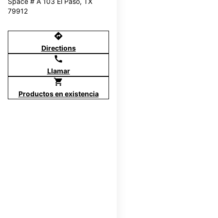
Space # A 103 El Paso, TX
79912
directions
Directions
call
Llamar
shopping_cart
Productos en existencia