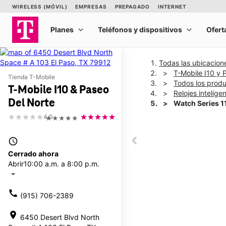
Todas las ubicacion
T-Mobile I10 y 
Tienda T-Mobile
Todos los prod
T-Mobile I10 & Paseo
Relojes intelige
Del Norte
Watch Series 
4.0
★★★★★
This carousel shows one la
access_time
This carousel contains a c
Cerrado ahora
Abrir
10:00 a.m. a 8:00 p.m.
arrow_drop_down
call
(915) 706-2389
location_on
6450 Desert Blvd North