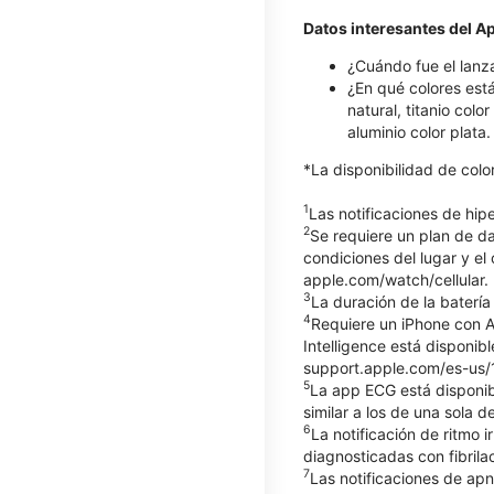
Datos interesantes del A
¿Cuándo fue el lanz
¿En qué colores está
natural, titanio colo
aluminio color plata
*La disponibilidad de col
1
Las notificaciones de hi
2
Se requiere un plan de d
condiciones del lugar y el
apple.com/watch/cellular.
3
La duración de la batería
4
Requiere un iPhone con Ap
Intelligence está disponib
support.apple.com/es-us/12
5
La app ECG está disponib
similar a los de una sola
6
La notificación de ritmo
diagnosticadas con fibrilac
7
Las notificaciones de apn