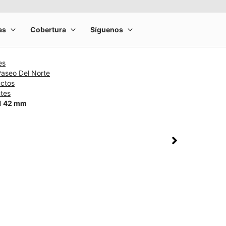
es
Paseo Del Norte
uctos
ntes
11 42 mm
rge product image at a time. Use the Previous and Next buttons to m
olumn of small thumbnails. Selecting a thumbnail will change the main 