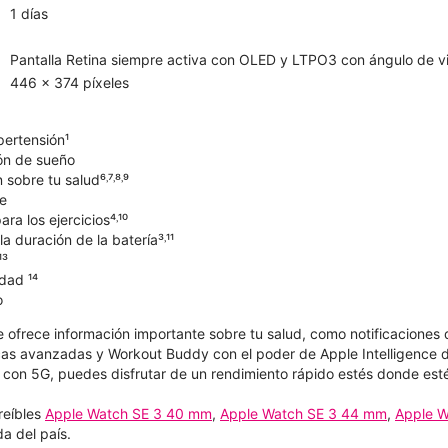
1 días
Pantalla Retina siempre activa con OLED y LTPO3 con ángulo de vi
446 x 374 píxeles
pertensión¹
ón de sueño
sobre tu salud⁶˒⁷˒⁸˒⁹
e
ra los ejercicios⁴˒¹⁰
a duración de la batería³˒¹¹
¹³
dad ¹⁴
o
e ofrece información importante sobre tu salud, como notificaciones 
as avanzadas y Workout Buddy con el poder de Apple Intelligence d
con 5G, puedes disfrutar de un rendimiento rápido estés donde est
reíbles
Apple Watch SE 3 40 mm
,
Apple Watch SE 3 44 mm
,
Apple W
a del país.